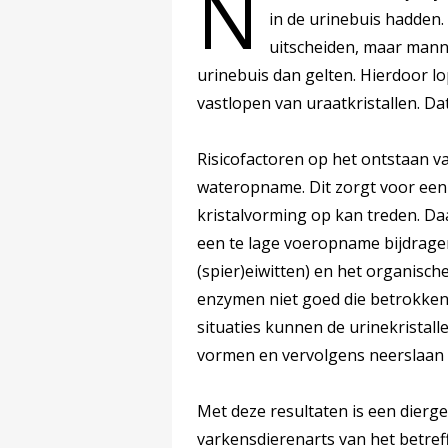
N
in de urinebuis hadden
uitscheiden, maar mann
urinebuis dan gelten. Hierdoor l
vastlopen van uraatkristallen. Da
Risicofactoren op het ontstaan v
wateropname. Dit zorgt voor een
kristalvorming op kan treden. D
een te lage voeropname bijdrage
(spier)eiwitten) en het organis
enzymen niet goed die betrokken 
situaties kunnen de urinekristal
vormen en vervolgens neerslaan a
Met deze resultaten is een dier
varkensdierenarts van het betref