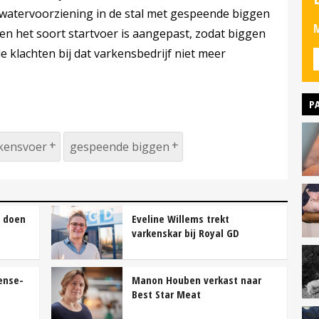
atervoorziening in de stal met gespeende biggen
M
 en het soort startvoer is aangepast, zodat biggen
 klachten bij dat varkensbedrijf niet meer
P
kensvoer
gespeende biggen
g doen
Eveline Willems trekt
varkenskar bij Royal GD
ense-
Manon Houben verkast naar
Best Star Meat