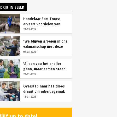
DRIJF IN BEELD
Handelaar Bart Troost
ervaart voordelen van
coöperatieve voerfusie
23-03-2026
'We blijven groeien in ons
vakmanschap met deze
teamaanpak'
04-03-2026
'Alleen zou het sneller
gaan, maar samen staan
we stukken sterker'
20-01-2026
Overstap naar naaldloos
draait om arbeidsgemak
en diervriendelijkheid
13-01-2026
Blijf up to date!