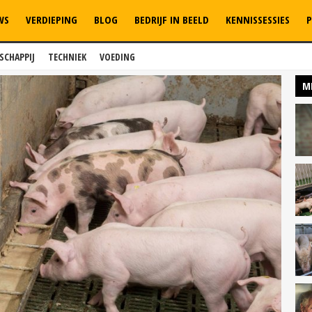
WS
VERDIEPING
BLOG
BEDRIJF IN BEELD
KENNISSESSIES
P
SCHAPPIJ
TECHNIEK
VOEDING
M