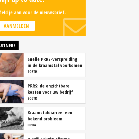
eld je aan voor de nieuwsbrief.
AANMELDEN
ARTNERS
Snelle PRRS-verspreiding
in de kraamstal voorkomen
ZOETIS
PRRS: de onzichtbare
kosten voor uw bedrijf
ZOETIS
Kraamstaldiarree: een
bekend probleem
HIPRA