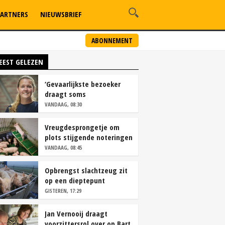
ARTNERS
NIEUWSBRIEF
ABONNEMENT
EEST GELEZEN
‘Gevaarlijkste bezoeker
draagt soms
overschoenen’
VANDAAG, 08:30
Vreugdesprongetje om
plots stijgende noteringen
VANDAAG, 08:45
Opbrengst slachtzeug zit
op een dieptepunt
GISTEREN, 17:29
Jan Vernooij draagt
voorzittersrol over op Bart