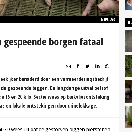
NIEUWS
B
 gespeende borgen fataal
R
 Veekijker benaderd door een vermeerderingsbedrijf
ij de gespeende biggen. De langdurige uitval betrof
e 15 en 20 kilo. Sectie wees op buikvliesontsteking
aas en lokale ontstekingen door urinelekkage.
al GD wees uit dat de gestorven biggen nierstenen