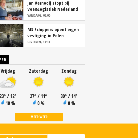
Jan Vernooij stopt bij
Vee&Logistiek Nederland
VANDAAG, 06:00
MS Schippers opent eigen
vestiging in Polen
GISTEREN, 14:31
EER
Vrijdag
Zaterdag
Zondag
23
°
/ 12
°
27
°
/ 11
°
30
°
/ 14
°
10 %
0 %
0 %
MEER WEER