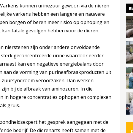
. Varkens kunnen urinezuur gewoon via de nieren
BE
elijke varkens hebben een langere en nauwere
open borgen of beren meer risico op ophoping en
t kan fatale gevolgen hebben voor de dieren.
an nierstenen zijn onder andere onvoldoende
 sterk geconcentreerde urine waardoor eerder
aarnaast kan een negatieve energiebalans door
n aan de vorming van purineafbraakproducten uit
che zuursyndroom veroorzaken. Dan werken
zijn bij de afbraak van aminozuren. In die
len in hogere concentraties ophopen en complexen
ls gruis.
gezondheidsexpert het gesprek aangegaan met de
fende bedrijf. De dierenarts heeft samen met de