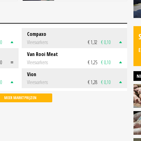
Compaxo
50
Vleesvarkens
€ 1,32
€ 0,10
E
Van Rooi Meat
00
Vleesvarkens
€ 1,25
€ 0,10
Vion
N
50
Vleesvarkens
€ 1,28
€ 0,10
MEER MARKTPRIJZEN