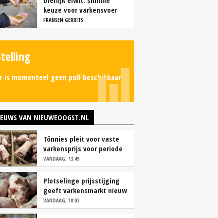
Dierlijk eiwit: slimme
keuze voor varkensvoer
FRANSEN GERRITS
Stelling
r is momenteel geen poll beschikbaar.
IEUWS VAN NIEUWEOOGST.NL
Tönnies pleit voor vaste
varkensprijs voor periode
van zes maanden
VANDAAG, 13:49
Plotselinge prijsstijging
geeft varkensmarkt nieuw
perspectief
VANDAAG, 10:02