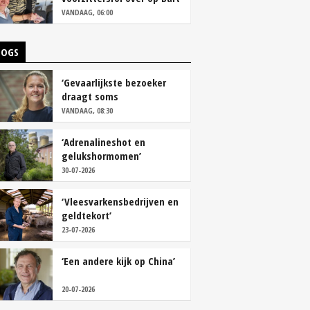
Camps
VANDAAG, 06:00
LOGS
‘Gevaarlijkste bezoeker
draagt soms
overschoenen’
VANDAAG, 08:30
‘Adrenalineshot en
gelukshormomen’
30-07-2026
‘Vleesvarkensbedrijven en
geldtekort’
23-07-2026
‘Een andere kijk op China’
20-07-2026