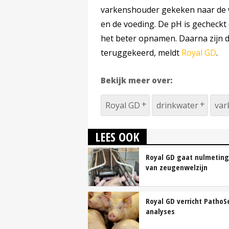
varkenshouder gekeken naar de w
en de voeding. De pH is gecheckt
het beter opnamen. Daarna zijn de
teruggekeerd, meldt
Royal GD
.
Bekijk meer over:
Royal GD
drinkwater
var
LEES OOK
Royal GD gaat nulmetin
van zeugenwelzijn
Royal GD verricht PathoS
analyses