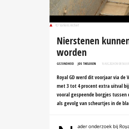
© Varkens Archief
Nierstenen kunnen
worden
GEZONDHEID
JOS THELOSEN
16 AUG 2024 OM 08:56
UU
Royal GD werd dit voorjaar via de
met 3 tot 4 procent extra uitval b
vooral gespeende borgjes tussen d
als gevolg van scheurtjes in de bl
ader onderzoek bij Roy