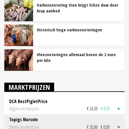
Varkensnotering Vion krijgt lichte duw door
krap aanbod
Historisch hoge varkensnoteringen
Vleesnoteringen allemaal boven de 2 euro
per kilo
MARKTPRIJZEN
DCA BestPigletPrice
Biggen weekprijzen
€ 26,50
€ 0,50
Topigs Norsvin
Biggen weekprijzen
€ 35,00
€ 0,00