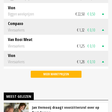
Vion
Biggen weekprijzen
€ 22,50
€ 0,50
Compaxo
Vleesvarkens
€ 1,32
€ 0,10
Van Rooi Meat
Vleesvarkens
€ 1,25
€ 0,10
Vion
Vleesvarkens
€ 1,28
€ 0,10
MEER MARKTPRIJZEN
MEEST GELEZEN
Jan Vernooij draagt voorzittersrol over op