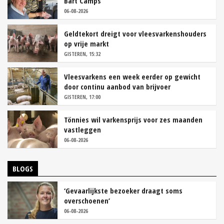
Bart Camps
06-08-2026
Geldtekort dreigt voor vleesvarkenshouders
op vrije markt
GISTEREN, 15:32
Vleesvarkens een week eerder op gewicht
door continu aanbod van brijvoer
GISTEREN, 17:00
Tönnies wil varkensprijs voor zes maanden
vastleggen
06-08-2026
BLOGS
‘Gevaarlijkste bezoeker draagt soms
overschoenen’
06-08-2026