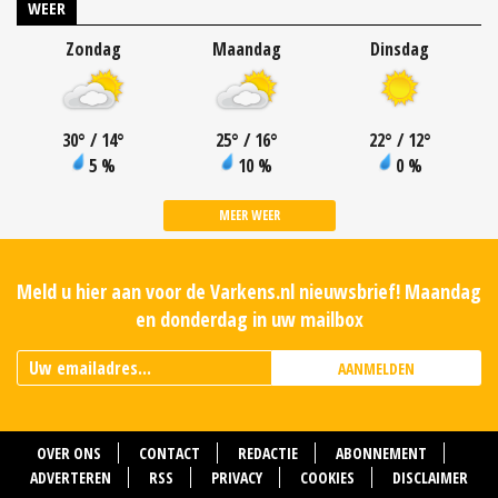
WEER
Zondag
Maandag
Dinsdag
30
°
/ 14
°
25
°
/ 16
°
22
°
/ 12
°
5 %
10 %
0 %
MEER WEER
Meld u hier aan voor de Varkens.nl nieuwsbrief! Maandag
en donderdag in uw mailbox
AANMELDEN
OVER ONS
CONTACT
REDACTIE
ABONNEMENT
ADVERTEREN
RSS
PRIVACY
COOKIES
DISCLAIMER