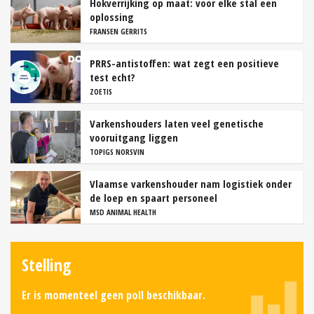
Hokverrijking op maat: voor elke stal een
oplossing
FRANSEN GERRITS
PRRS-antistoffen: wat zegt een positieve
test echt?
ZOETIS
Varkenshouders laten veel genetische
vooruitgang liggen
TOPIGS NORSVIN
Vlaamse varkenshouder nam logistiek onder
de loep en spaart personeel
MSD ANIMAL HEALTH
Stelling
Er is momenteel geen poll beschikbaar.