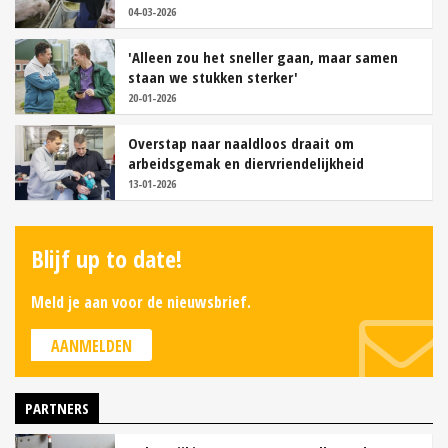
04-03-2026
'Alleen zou het sneller gaan, maar samen
staan we stukken sterker'
20-01-2026
Overstap naar naaldloos draait om
arbeidsgemak en diervriendelijkheid
13-01-2026
Blijf up to date!
Meld je aan voor de nieuwsbrief.
AANMELDEN
PARTNERS