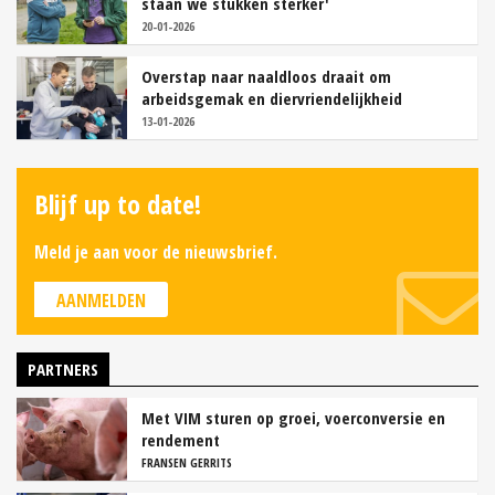
staan we stukken sterker'
20-01-2026
Overstap naar naaldloos draait om
arbeidsgemak en diervriendelijkheid
13-01-2026
Blijf up to date!
Meld je aan voor de nieuwsbrief.
AANMELDEN
PARTNERS
Met VIM sturen op groei, voerconversie en
rendement
FRANSEN GERRITS