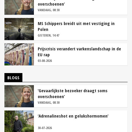
overschoenen’
VANDAAG, 08:30
MS Schippers breidt uit met vestiging in
Polen
GISTEREN, 14:47
Prijscrisis verandert varkenslandschap in de
EU rap
03-08-2026
BLOGS
‘Gevaarlijkste bezoeker draagt soms
overschoenen’
VANDAAG, 08:30
‘Adrenalineshot en gelukshormomen’
30-07-2026