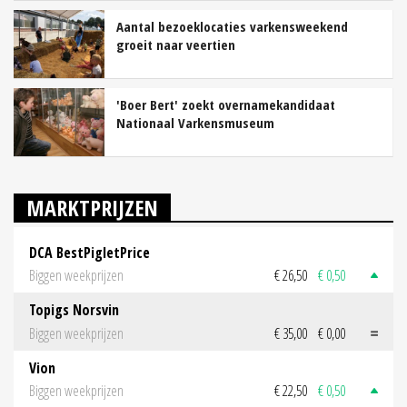
Aantal bezoeklocaties varkensweekend
groeit naar veertien
'Boer Bert' zoekt overnamekandidaat
Nationaal Varkensmuseum
MARKTPRIJZEN
DCA BestPigletPrice
Biggen weekprijzen
€ 26,50
€ 0,50
Topigs Norsvin
Biggen weekprijzen
€ 35,00
€ 0,00
Vion
Biggen weekprijzen
€ 22,50
€ 0,50