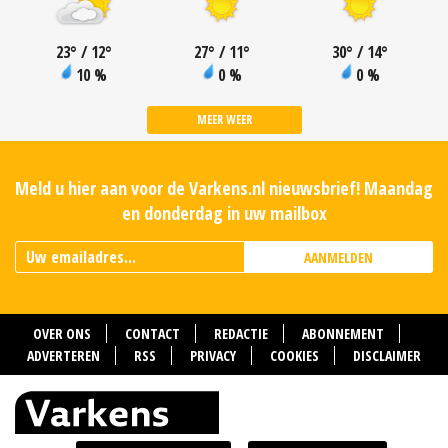
23
°
/ 12
°
27
°
/ 11
°
30
°
/ 14
°
10 %
0 %
0 %
MEER WEER
Meld u hier aan voor de Varkens.nl nieuwsbrief! Maandag
en donderdag in uw mailbox
AANMELDEN
OVER ONS
CONTACT
REDACTIE
ABONNEMENT
ADVERTEREN
RSS
PRIVACY
COOKIES
DISCLAIMER