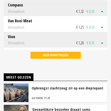
Compaxo
Vleesvarkens
€ 1,32
€ 0,10
Van Rooi Meat
Vleesvarkens
€ 1,25
€ 0,10
Vion
Vleesvarkens
€ 1,28
€ 0,10
MEER MARKTPRIJZEN
MEEST GELEZEN
Opbrengst slachtzeug zit op een dieptepunt
GISTEREN, 17:29
‘Gevaarlijkste bezoeker draagt soms