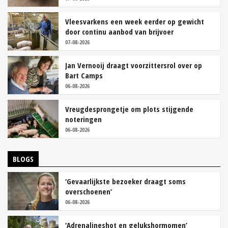
Vleesvarkens een week eerder op gewicht
door continu aanbod van brijvoer
07-08-2026
Jan Vernooij draagt voorzittersrol over op
Bart Camps
06-08-2026
Vreugdesprongetje om plots stijgende
noteringen
06-08-2026
BLOGS
‘Gevaarlijkste bezoeker draagt soms
overschoenen’
06-08-2026
‘Adrenalineshot en gelukshormomen’