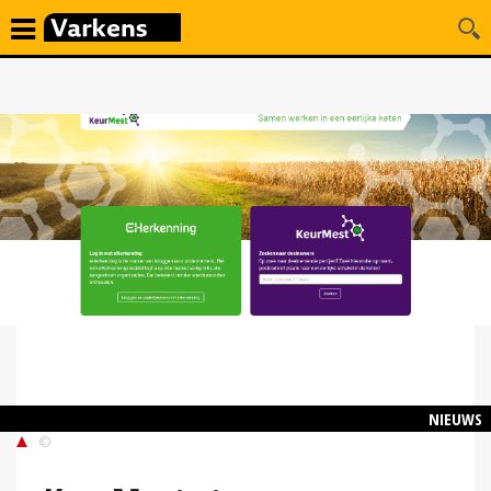
NIEUWS
©