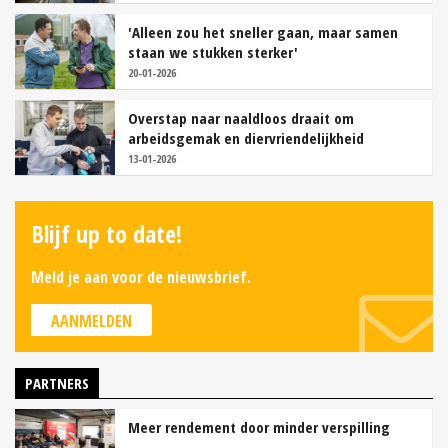
'Alleen zou het sneller gaan, maar samen
staan we stukken sterker'
20-01-2026
Overstap naar naaldloos draait om
arbeidsgemak en diervriendelijkheid
13-01-2026
Blijf up to date!
Meld je aan voor de nieuwsbrief.
AANMELDEN
PARTNERS
Meer rendement door minder verspilling