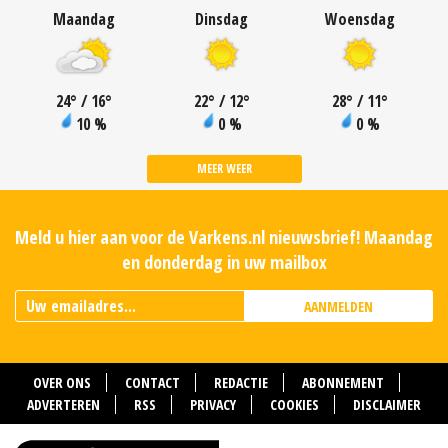
Maandag
Dinsdag
Woensdag
24
°
/ 16
°
22
°
/ 12
°
28
°
/ 11
°
10 %
0 %
0 %
MEER WEER
Meld u hier aan voor de Varkens.nl nieuwsbrief! Maandag
en donderdag in uw mailbox
AANMELDEN
OVER ONS
CONTACT
REDACTIE
ABONNEMENT
ADVERTEREN
RSS
PRIVACY
COOKIES
DISCLAIMER