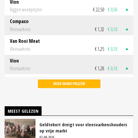
Vion
Biggen weekprijzen
€ 22,50
€ 0,50
Compaxo
Vleesvarkens
€ 1,32
€ 0,10
Van Rooi Meat
Vleesvarkens
€ 1,25
€ 0,10
Vion
Vleesvarkens
€ 1,28
€ 0,10
MEER MARKTPRIJZEN
MEEST GELEZEN
Geldtekort dreigt voor vleesvarkenshouders
op vrije markt
07-08-2026