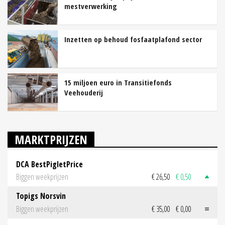
mestverwerking
Inzetten op behoud fosfaatplafond sector
15 miljoen euro in Transitiefonds
Veehouderij
MARKTPRIJZEN
DCA BestPigletPrice
Biggen weekprijzen
€ 26,50
€ 0,50
Topigs Norsvin
Biggen weekprijzen
€ 35,00
€ 0,00