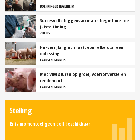
BOEHRINGER INGELHEIM
Succesvolle biggenvaccinatie begint met de
juiste timing
ZOETIS
Hokverrijking op maat: voor elke stal een
oplossing
FRANSEN GERRITS
Met VIM sturen op groei, voerconversie en
rendement
FRANSEN GERRITS
Stelling
Er is momenteel geen poll beschikbaar.