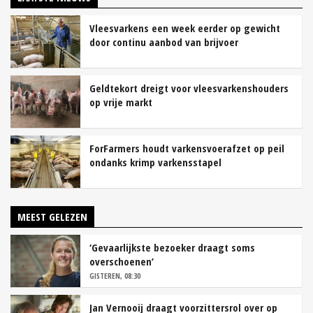
Vleesvarkens een week eerder op gewicht
door continu aanbod van brijvoer
Geldtekort dreigt voor vleesvarkenshouders
op vrije markt
ForFarmers houdt varkensvoerafzet op peil
ondanks krimp varkensstapel
MEEST GELEZEN
‘Gevaarlijkste bezoeker draagt soms
overschoenen’
GISTEREN, 08:30
Jan Vernooij draagt voorzittersrol over op