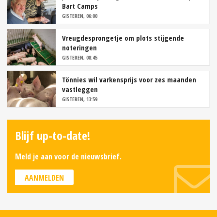
Bart Camps
GISTEREN, 06:00
Vreugdesprongetje om plots stijgende
noteringen
GISTEREN, 08:45
Tönnies wil varkensprijs voor zes maanden
vastleggen
GISTEREN, 13:59
Blijf up-to-date!
Meld je aan voor de nieuwsbrief.
AANMELDEN