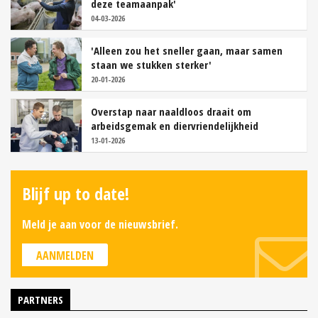
deze teamaanpak'
04-03-2026
'Alleen zou het sneller gaan, maar samen
staan we stukken sterker'
20-01-2026
Overstap naar naaldloos draait om
arbeidsgemak en diervriendelijkheid
13-01-2026
Blijf up to date!
Meld je aan voor de nieuwsbrief.
AANMELDEN
PARTNERS