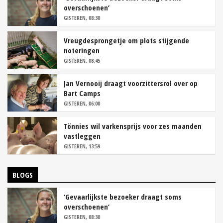
overschoenen’
GISTEREN, 08:30
Vreugdesprongetje om plots stijgende
noteringen
GISTEREN, 08:45
Jan Vernooij draagt voorzittersrol over op
Bart Camps
GISTEREN, 06:00
Tönnies wil varkensprijs voor zes maanden
vastleggen
GISTEREN, 13:59
BLOGS
‘Gevaarlijkste bezoeker draagt soms
overschoenen’
GISTEREN, 08:30