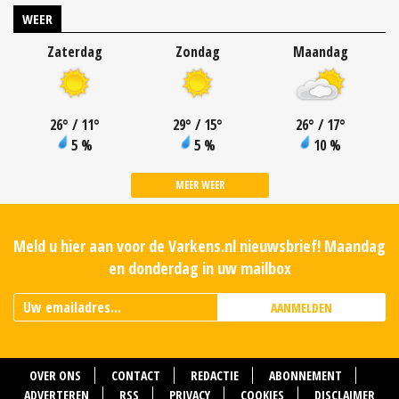
WEER
Zaterdag
Zondag
Maandag
26
°
/ 11
°
29
°
/ 15
°
26
°
/ 17
°
5 %
5 %
10 %
MEER WEER
Meld u hier aan voor de Varkens.nl nieuwsbrief! Maandag
en donderdag in uw mailbox
AANMELDEN
OVER ONS
CONTACT
REDACTIE
ABONNEMENT
ADVERTEREN
RSS
PRIVACY
COOKIES
DISCLAIMER