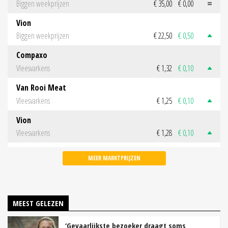
Biggen weekprijzen
€ 35,00
€ 0,00
Vion
Biggen weekprijzen
€ 22,50
€ 0,50
Compaxo
Vleesvarkens
€ 1,32
€ 0,10
Van Rooi Meat
Vleesvarkens
€ 1,25
€ 0,10
Vion
Vleesvarkens
€ 1,28
€ 0,10
MEER MARKTPRIJZEN
MEEST GELEZEN
‘Gevaarlijkste bezoeker draagt soms