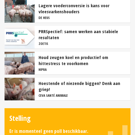
Lagere voederconversie is kans voor
vleesvarkenshouders
DE HEUS
PRRSpectief: samen werken aan stabiele
resultaten
ZOETIS
Houd zeugen koel en productief om
hittestress te voorkomen
HIPRA
Hoestende of niezende biggen? Denk aan
griep!
CEVA SANTÉ ANIMALE
Stelling
Er is momenteel geen poll beschikbaar.