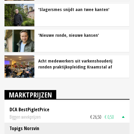
'Slagersmes snijdt aan twee kanten'
'Nieuwe ronde, nieuwe kansen'
Acht medewerkers uit varkenshouderij
ronden praktijkopleiding Kraamstal af
MARKTPRIJZEN
DCA BestPigletPrice
Biggen weekprijzen
€ 26,50
€ 0,50
Topigs Norsvin