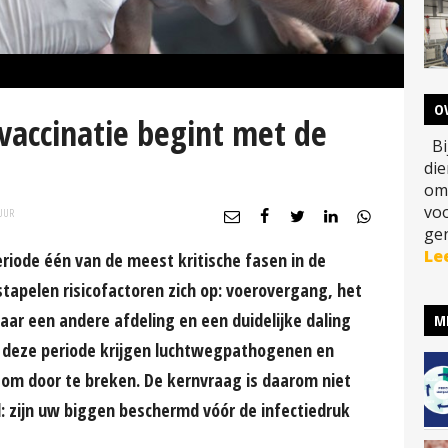
O
vaccinatie begint met de
Bij
di
om
vo
UUR
gen
Le
iode één van de meest kritische fasen in de
stapelen risicofactoren zich op: voerovergang, het
ar een andere afdeling en een duidelijke daling
M
n deze periode krijgen luchtwegpathogenen en
om door te breken. De kernvraag is daarom niet
l: zijn uw biggen beschermd vóór de infectiedruk