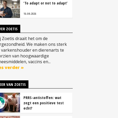
‘To adapt or not to adapt’
16-04-2026
VER ZOETIS
 Zoetis draait het om de
ergezondheid. We maken ons sterk
 varkenshouder en dierenarts te
orzien van hoogwaardige
eesmiddelen, vaccins en...
es verder »
EER VAN ZOETIS
PRRS-antistoffen: wat
zegt een positieve test
echt?