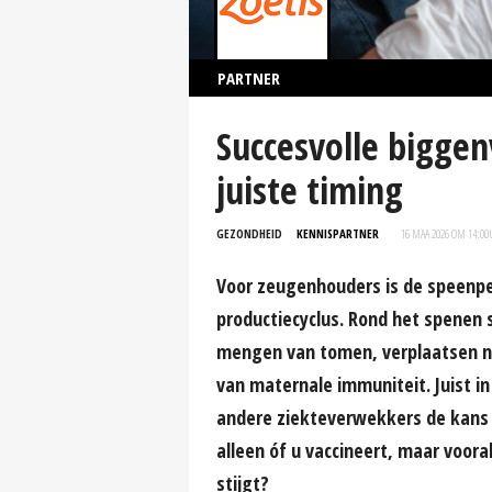
PARTNER
Succesvolle biggen
juiste timing
GEZONDHEID
KENNISPARTNER
16 MAA 2026 OM 14:00
Voor zeugenhouders is de speenper
productiecyclus. Rond het spenen 
mengen van tomen, verplaatsen na
van maternale immuniteit. Juist i
andere ziekteverwekkers de kans 
alleen óf u vaccineert, maar voora
stijgt?