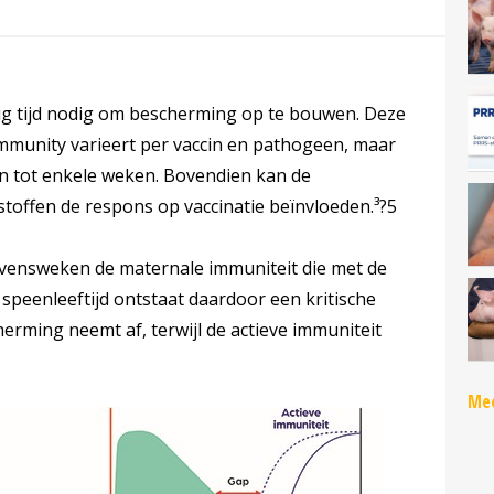
big tijd nodig om bescherming op te bouwen. Deze
munity varieert per vaccin en pathogeen, maar
 tot enkele weken. Bovendien kan de
toffen de respons op vaccinatie beïnvloeden.³?5
 levensweken de maternale immuniteit die met de
peenleeftijd ontstaat daardoor een kritische
erming neemt af, terwijl de actieve immuniteit
Mee