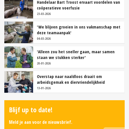
Handelaar Bart Troost ervaart voordelen van
coöperatieve voerfusie
23-03-2026
'We blijven groeien in ons vakmanschap met
deze teamaanpak'
04-03-2026
'Alleen zou het sneller gaan, maar samen
staan we stukken sterker'
20-01-2026
Overstap naar naaldloos draait om
arbeidsgemak en diervriendelijkheid
13-01-2026
Blijf up to date!
Meld je aan voor de nieuwsbrief.