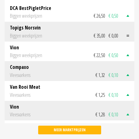
DCA BestPigletPrice
Biggen weekprijzen
€ 26,50
€ 0,50
Topigs Norsvin
Biggen weekprijzen
€ 35,00
€ 0,00
Vion
Biggen weekprijzen
€ 22,50
€ 0,50
Compaxo
Vleesvarkens
€ 1,32
€ 0,10
Van Rooi Meat
Vleesvarkens
€ 1,25
€ 0,10
Vion
Vleesvarkens
€ 1,28
€ 0,10
MEER MARKTPRIJZEN