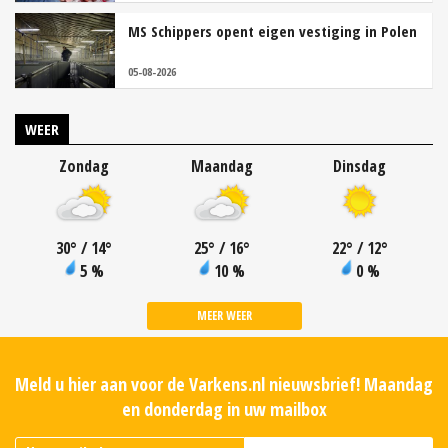
MS Schippers opent eigen vestiging in Polen
05-08-2026
WEER
Zondag
Maandag
Dinsdag
30
°
/ 14
°
25
°
/ 16
°
22
°
/ 12
°
5 %
10 %
0 %
MEER WEER
Meld u hier aan voor de Varkens.nl nieuwsbrief! Maandag
en donderdag in uw mailbox