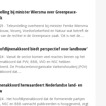
elling bij minister Wiersma over Greenpeace-
ak
25
- Teleurstelling overheerst bij minister Femke Wiersma
bouw, Visserij, Voedselzekerheid en Natuur wat betreft de
 van de rechter in de Greenpeace-zaak. 'Dit is niet de...
oofdlijnenakkoord biedt perspectief voor landbouw'
24
- Vanuit de sector komen veel reacties binnen op het
nenakkoord dat PVV, BBB, VVD en NSC hebben
teerd. De Producentenorganisatie Varkenshouderij (POV)
akkoord dat...
jnenakkoord herwaardeert Nederlandse land- en
uw
24
- Het hoofdlijnenakkoord dat de formerende partijen
, NSC en BBB vannacht publiceerden is hoopgevend, zegt