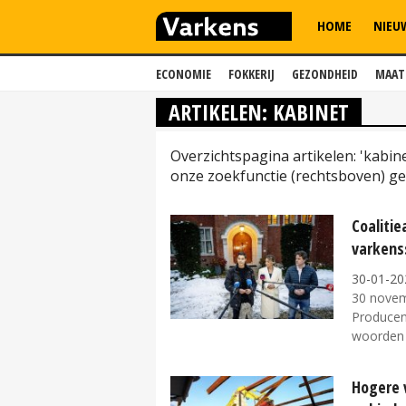
HOME
NIEU
ECONOMIE
FOKKERIJ
GEZONDHEID
MAAT
ARTIKELEN: KABINET
Overzichtspagina artikelen: 'kabi
onze zoekfunctie (rechtsboven) ge
Coaliti
varkens
30-01-20
30 novem
Producen
woorden o
Hogere 