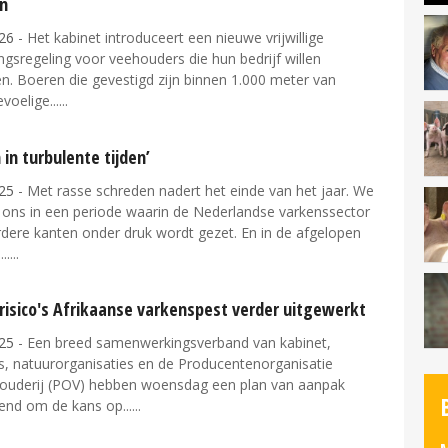
n
26
- Het kabinet introduceert een nieuwe vrijwillige
ngsregeling voor veehouders die hun bedrijf willen
n. Boeren die gevestigd zijn binnen 1.000 meter van
voelige...
 in turbulente tijden’
25
- Met rasse schreden nadert het einde van het jaar. We
 ons in een periode waarin de Nederlandse varkenssector
dere kanten onder druk wordt gezet. En in de afgelopen
..
risico's Afrikaanse varkenspest verder uitgewerkt
25
- Een breed samenwerkingsverband van kabinet,
s, natuurorganisaties en de Producentenorganisatie
ouderij (POV) hebben woensdag een plan van aanpak
end om de kans op...