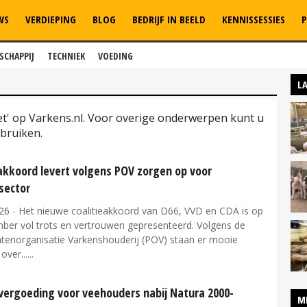
WS
VERDIEPING
BLOG
BEDRIJF IN BEELD
KENNISSESSIES
P
SCHAPPIJ
TECHNIEK
VOEDING
L
net' op Varkens.nl. Voor overige onderwerpen kunt u
bruiken.
eakkoord levert volgens POV zorgen op voor
sector
26
- Het nieuwe coalitieakkoord van D66, VVD en CDA is op
ber vol trots en vertrouwen gepresenteerd. Volgens de
tenorganisatie Varkenshouderij (POV) staan er mooie
ver...
vergoeding voor veehouders nabij Natura 2000-
M