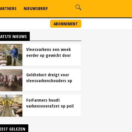
ARTNERS
NIEUWSBRIEF
ABONNEMENT
AATSTE NIEUWS
Vleesvarkens een week
eerder op gewicht door
continu aanbod van
brijvoer
Geldtekort dreigt voor
vleesvarkenshouders op
vrije markt
ForFarmers houdt
varkensvoerafzet op peil
ondanks krimp
varkensstapel
EEST GELEZEN