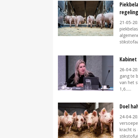
Piekbela
regelin
21-05-20
piekbelas
algemene 
stikstofa
Kabinet
26-04-20
gang te 
van het s
1,6...
Doel hal
24-04-20
versoepel
kracht is
stikstofui