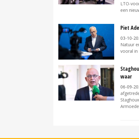
LTO-voor
een nieuw
Piet Ade
03-10-20
Natuur en
vooral in
Staghou
waar
06-09-20
afgetrede
Staghouw
Armoedebe