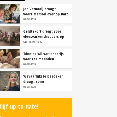
Jan Vernooij draagt
voorzittersrol over op Bart
Camps
06-08-2026
Geldtekort dreigt voor
vleesvarkenshouders op
vrije markt
GISTEREN, 15:32
Tönnies wil varkensprijs
voor zes maanden
vastleggen
06-08-2026
‘Gevaarlijkste bezoeker
draagt soms
overschoenen’
06-08-2026
Blijf up-to-date!