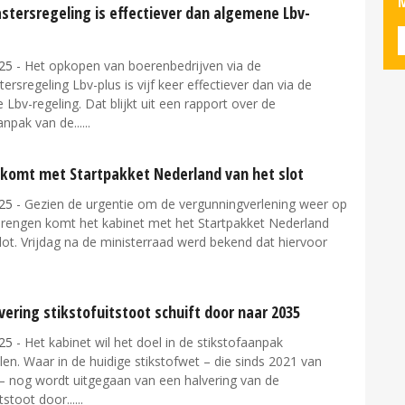
M
stersregeling is effectiever dan algemene Lbv-
g
25
- Het opkopen van boerenbedrijven via de
tersregeling Lbv-plus is vijf keer effectiever dan via de
Lbv-regeling. Dat blijkt uit een rapport over de
anpak van de...
 komt met Startpakket Nederland van het slot
25
- Gezien de urgentie om de vergunningverlening weer op
brengen komt het kabinet met het Startpakket Nederland
lot. Vrijdag na de ministerraad werd bekend dat hiervoor
vering stikstofuitstoot schuift door naar 2035
25
- Het kabinet wil het doel in de stikstofaanpak
en. Waar in de huidige stikstofwet – die sinds 2021 van
 – nog wordt uitgegaan van een halvering van de
tstoot door...