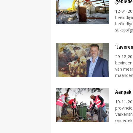
gebiede
12-01-20
beëindigi
beëindige
stikstofge
'Laveren
29-12-20
bevinden
van meer
maanden.
Aanpak 
19-11-20
provincie
Varkensh
ondertek