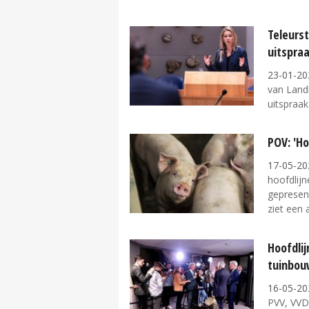
Teleurst
uitspra
23-01-20
van Land
uitspraak
POV: 'H
17-05-20
hoofdlij
gepresen
ziet een 
Hoofdli
tuinbo
16-05-20
PVV, VVD