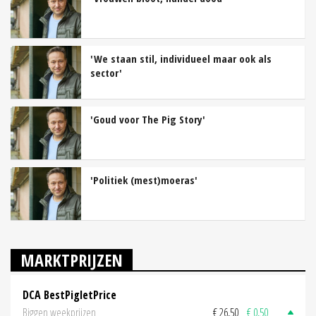
'We staan stil, individueel maar ook als
sector'
'Goud voor The Pig Story'
'Politiek (mest)moeras'
MARKTPRIJZEN
DCA BestPigletPrice
Biggen weekprijzen
€ 26,50
€ 0,50