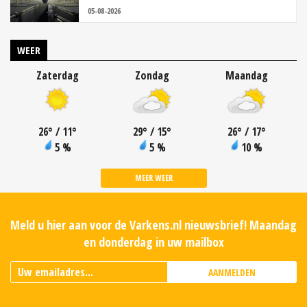
05-08-2026
WEER
Zaterdag
Zondag
Maandag
26
°
/ 11
°
29
°
/ 15
°
26
°
/ 17
°
5 %
5 %
10 %
MEER WEER
Meld u hier aan voor de Varkens.nl nieuwsbrief! Maandag
en donderdag in uw mailbox
AANMELDEN