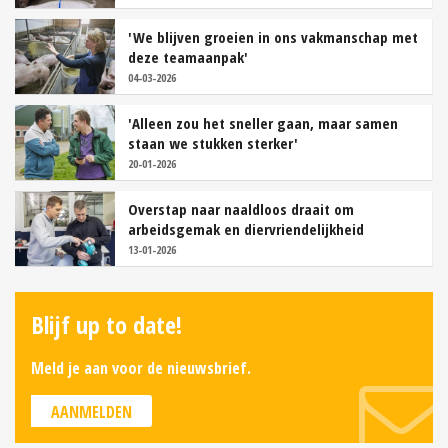
'We blijven groeien in ons vakmanschap met
deze teamaanpak'
04-03-2026
'Alleen zou het sneller gaan, maar samen
staan we stukken sterker'
20-01-2026
Overstap naar naaldloos draait om
arbeidsgemak en diervriendelijkheid
13-01-2026
Blijf up to date!
Meld je aan voor de nieuwsbrief.
AANMELDEN