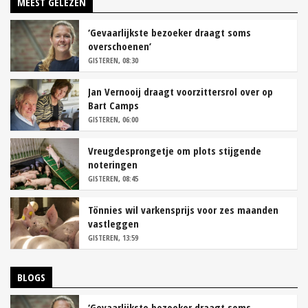
MEEST GELEZEN
‘Gevaarlijkste bezoeker draagt soms
overschoenen’
GISTEREN, 08:30
Jan Vernooij draagt voorzittersrol over op
Bart Camps
GISTEREN, 06:00
Vreugdesprongetje om plots stijgende
noteringen
GISTEREN, 08:45
Tönnies wil varkensprijs voor zes maanden
vastleggen
GISTEREN, 13:59
BLOGS
‘Gevaarlijkste bezoeker draagt soms