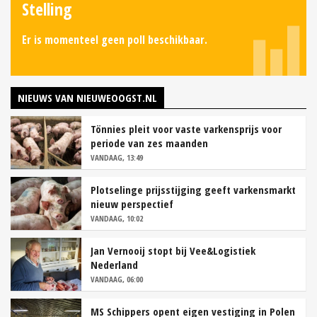
Stelling
Er is momenteel geen poll beschikbaar.
NIEUWS VAN NIEUWEOOGST.NL
Tönnies pleit voor vaste varkensprijs voor
periode van zes maanden
VANDAAG, 13:49
Plotselinge prijsstijging geeft varkensmarkt
nieuw perspectief
VANDAAG, 10:02
Jan Vernooij stopt bij Vee&Logistiek
Nederland
VANDAAG, 06:00
MS Schippers opent eigen vestiging in Polen