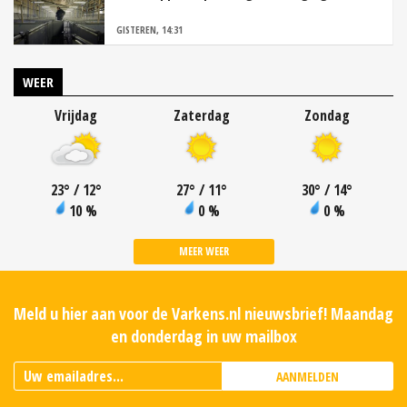
GISTEREN, 14:31
WEER
Vrijdag
Zaterdag
Zondag
23
°
/ 12
°
27
°
/ 11
°
30
°
/ 14
°
10 %
0 %
0 %
MEER WEER
Meld u hier aan voor de Varkens.nl nieuwsbrief! Maandag
en donderdag in uw mailbox
AANMELDEN