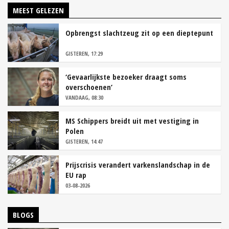
MEEST GELEZEN
Opbrengst slachtzeug zit op een dieptepunt
GISTEREN, 17:29
‘Gevaarlijkste bezoeker draagt soms
overschoenen’
VANDAAG, 08:30
MS Schippers breidt uit met vestiging in
Polen
GISTEREN, 14:47
Prijscrisis verandert varkenslandschap in de
EU rap
03-08-2026
BLOGS