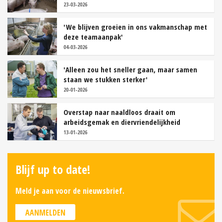
23-03-2026
'We blijven groeien in ons vakmanschap met
deze teamaanpak'
04-03-2026
'Alleen zou het sneller gaan, maar samen
staan we stukken sterker'
20-01-2026
Overstap naar naaldloos draait om
arbeidsgemak en diervriendelijkheid
13-01-2026
Blijf up to date!
Meld je aan voor de nieuwsbrief.
AANMELDEN