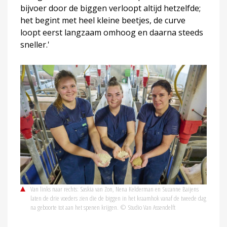
bijvoer door de biggen verloopt altijd hetzelfde;
het begint met heel kleine beetjes, de curve
loopt eerst langzaam omhoog en daarna steeds
sneller.'
Van links naar rechts: Saskia van Zon, Nena Kelderman en Suzanne Baijens
laten de drie voeders zien die de biggen in het kraamhok vanaf de tweede dag
na geboorte tot aan het spenen krijgen. © Studio Van Assendelft