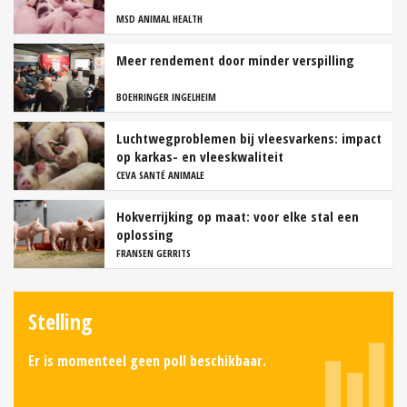
MSD ANIMAL HEALTH
Meer rendement door minder verspilling
BOEHRINGER INGELHEIM
Luchtwegproblemen bij vleesvarkens: impact
op karkas- en vleeskwaliteit
CEVA SANTÉ ANIMALE
Hokverrijking op maat: voor elke stal een
oplossing
FRANSEN GERRITS
Stelling
Er is momenteel geen poll beschikbaar.