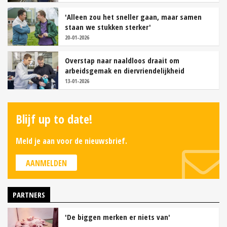
'Alleen zou het sneller gaan, maar samen
staan we stukken sterker'
20-01-2026
Overstap naar naaldloos draait om
arbeidsgemak en diervriendelijkheid
13-01-2026
Blijf up to date!
Meld je aan voor de nieuwsbrief.
AANMELDEN
PARTNERS
'De biggen merken er niets van'