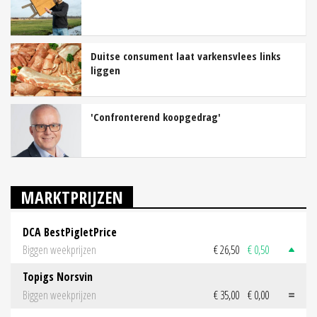
Duitse consument laat varkensvlees links
liggen
'Confronterend koopgedrag'
MARKTPRIJZEN
DCA BestPigletPrice
Biggen weekprijzen
€ 26,50
€ 0,50
Topigs Norsvin
Biggen weekprijzen
€ 35,00
€ 0,00