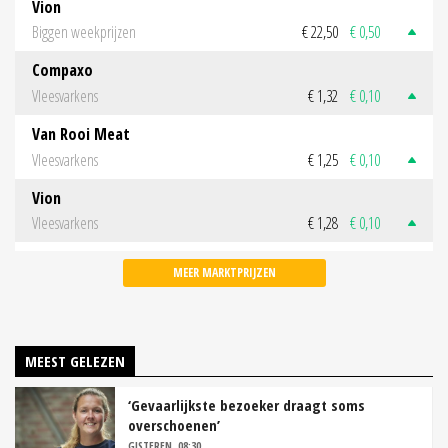
Vion
Biggen weekprijzen
€ 22,50
€ 0,50
Compaxo
Vleesvarkens
€ 1,32
€ 0,10
Van Rooi Meat
Vleesvarkens
€ 1,25
€ 0,10
Vion
Vleesvarkens
€ 1,28
€ 0,10
MEER MARKTPRIJZEN
MEEST GELEZEN
‘Gevaarlijkste bezoeker draagt soms
overschoenen’
GISTEREN, 08:30