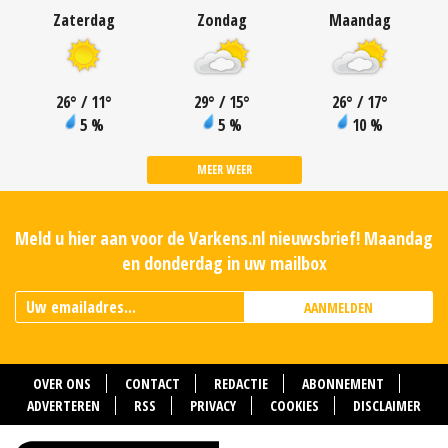
Zaterdag
Zondag
Maandag
26
°
/ 11
°
29
°
/ 15
°
26
°
/ 17
°
5 %
5 %
10 %
MEER WEER
Meld u hier aan voor de Varkens.nl nieuwsbrief! Maandag
en donderdag in uw mailbox
AANMELDEN
OVER ONS
CONTACT
REDACTIE
ABONNEMENT
ADVERTEREN
RSS
PRIVACY
COOKIES
DISCLAIMER