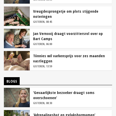
Vreugdesprongetje om plots stijgende
noteringen
GISTEREN, 08:45
Jan Vernooij draagt voorzittersrol over op
Bart Camps
GISTEREN, 06:00
Tönnies wil varkensprijs voor zes maanden
vastleggen
GISTEREN, 13:59
BLOGS
‘Gevaarlijkste bezoeker draagt soms
overschoenen’
GISTEREN, 08:30
‘Adrenalineshot en gelukshormomen’