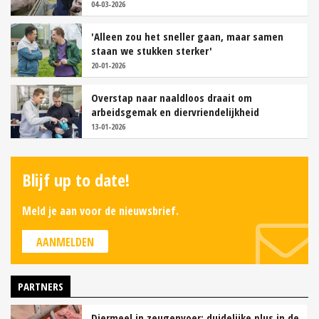
04-03-2026
'Alleen zou het sneller gaan, maar samen
staan we stukken sterker'
20-01-2026
Overstap naar naaldloos draait om
arbeidsgemak en diervriendelijkheid
13-01-2026
Blijf up to date!
Meld je aan voor de nieuwsbrief.
AANMELDEN
PARTNERS
Diermeel in zeugenvoer: duidelijke plus in de