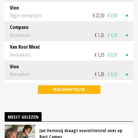
Vion
Biggen weekprijzen
€ 22,50
€ 0,50
Compaxo
Vleesvarkens
€ 1,32
€ 0,10
Van Rooi Meat
Vleesvarkens
€ 1,25
€ 0,10
Vion
Vleesvarkens
€ 1,28
€ 0,10
MEER MARKTPRIJZEN
MEEST GELEZEN
Jan Vernooij draagt voorzittersrol over op
Bart Camps