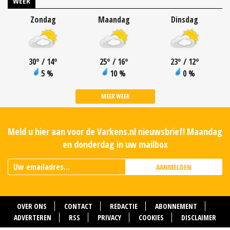
WEER
Zondag
Maandag
Dinsdag
30
°
/ 14
°
25
°
/ 16
°
23
°
/ 12
°
5 %
10 %
0 %
MEER WEER
Meld u hier aan voor de Varkens.nl nieuwsbrief! Maandag
en donderdag in uw mailbox
AANMELDEN
OVER ONS
CONTACT
REDACTIE
ABONNEMENT
ADVERTEREN
RSS
PRIVACY
COOKIES
DISCLAIMER