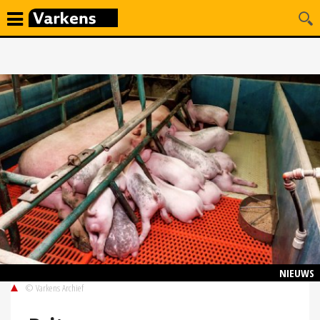
NIEUWS
© Varkens Archief