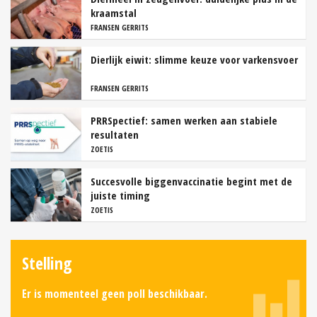
kraamstal
FRANSEN GERRITS
Dierlijk eiwit: slimme keuze voor varkensvoer
FRANSEN GERRITS
PRRSpectief: samen werken aan stabiele
resultaten
ZOETIS
Succesvolle biggenvaccinatie begint met de
juiste timing
ZOETIS
Stelling
Er is momenteel geen poll beschikbaar.