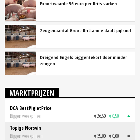
Exportwaarde 56 euro per Brits varken
Zeugenaantal Groot-Brittannië daalt pijlsnel
Dreigend Engels biggentekort door minder
zeugen
MARKTPRIJZEN
DCA BestPigletPrice
Biggen weekprijzen
€ 26,50
€ 0,50
Topigs Norsvin
Biggen weekprijzen
€ 35,00
€ 0,00