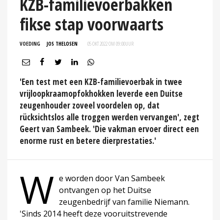
KZB-familievoerbakken
fikse stap voorwaarts
VOEDING
JOS THELOSEN
05 OKT 2022 OM 09:00
UUR
'Een test met een KZB-familievoerbak in twee
vrijloopkraamopfokhokken leverde een Duitse
zeugenhouder zoveel voordelen op, dat
rücksichtslos alle troggen werden vervangen', zegt
Geert van Sambeek. 'Die vakman ervoer direct een
enorme rust en betere dierprestaties.'
W
e worden door Van Sambeek
ontvangen op het Duitse
zeugenbedrijf van familie Niemann.
'Sinds 2014 heeft deze vooruitstrevende