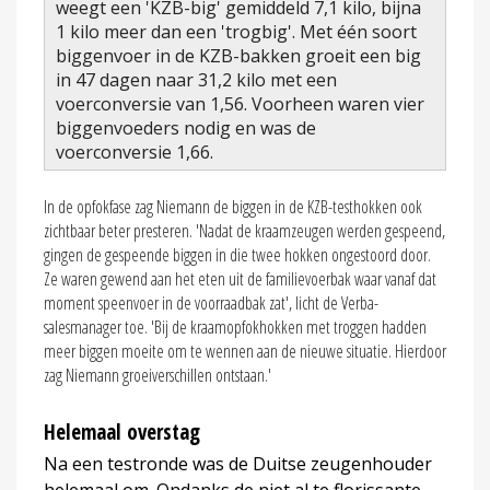
weegt een 'KZB-big' gemiddeld 7,1 kilo, bijna
1 kilo meer dan een 'trogbig'. Met één soort
biggenvoer in de KZB-bakken groeit een big
in 47 dagen naar 31,2 kilo met een
voerconversie van 1,56. Voorheen waren vier
biggenvoeders nodig en was de
voerconversie 1,66.
In de opfokfase zag Niemann de biggen in de KZB-testhokken ook
zichtbaar beter presteren. 'Nadat de kraamzeugen werden gespeend,
gingen de gespeende biggen in die twee hokken ongestoord door.
Ze waren gewend aan het eten uit de familievoerbak waar vanaf dat
moment speenvoer in de voorraadbak zat', licht de Verba-
salesmanager toe. 'Bij de kraamopfokhokken met troggen hadden
meer biggen moeite om te wennen aan de nieuwe situatie. Hierdoor
zag Niemann groeiverschillen ontstaan.'
Helemaal overstag
Na een testronde was de Duitse zeugenhouder
helemaal om. Ondanks de niet al te florissante