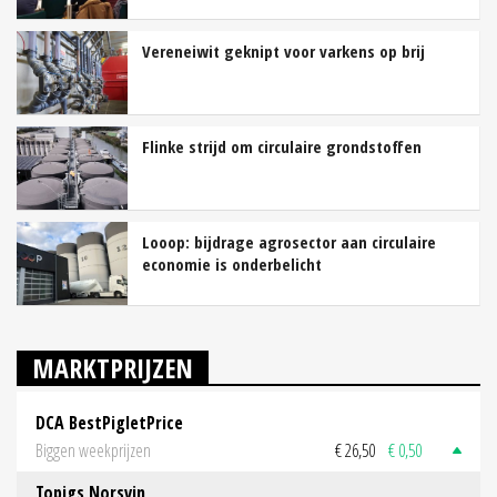
Vereneiwit geknipt voor varkens op brij
Flinke strijd om circulaire grondstoffen
Looop: bijdrage agrosector aan circulaire
economie is onderbelicht
MARKTPRIJZEN
DCA BestPigletPrice
Biggen weekprijzen
€ 26,50
€ 0,50
Topigs Norsvin