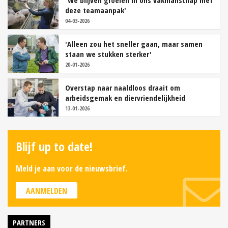
'We blijven groeien in ons vakmanschap met
deze teamaanpak'
04-03-2026
'Alleen zou het sneller gaan, maar samen
staan we stukken sterker'
20-01-2026
Overstap naar naaldloos draait om
arbeidsgemak en diervriendelijkheid
13-01-2026
Blijf up to date!
Meld je aan voor de nieuwsbrief.
AANMELDEN
PARTNERS