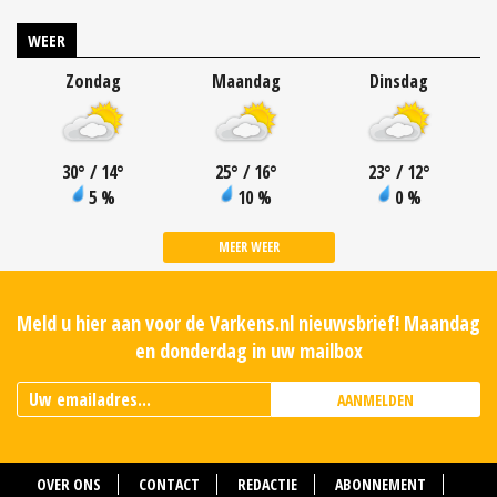
WEER
Zondag
Maandag
Dinsdag
30
°
/ 14
°
25
°
/ 16
°
23
°
/ 12
°
5 %
10 %
0 %
MEER WEER
Meld u hier aan voor de Varkens.nl nieuwsbrief! Maandag
en donderdag in uw mailbox
AANMELDEN
OVER ONS
CONTACT
REDACTIE
ABONNEMENT