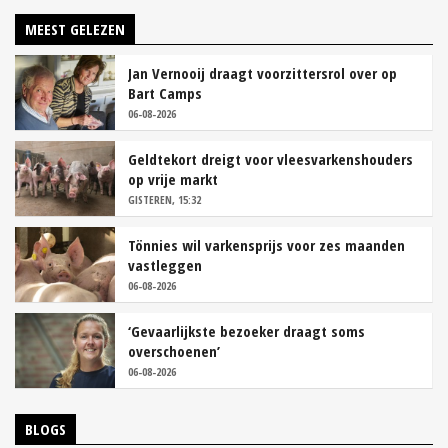
MEEST GELEZEN
Jan Vernooij draagt voorzittersrol over op
Bart Camps
06-08-2026
Geldtekort dreigt voor vleesvarkenshouders
op vrije markt
GISTEREN, 15:32
Tönnies wil varkensprijs voor zes maanden
vastleggen
06-08-2026
‘Gevaarlijkste bezoeker draagt soms
overschoenen’
06-08-2026
BLOGS