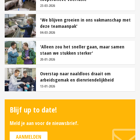
23-03-2026
'We blijven groeien in ons vakmanschap met
deze teamaanpak'
04-03-2026
'Alleen zou het sneller gaan, maar samen
staan we stukken sterker'
20-01-2026
Overstap naar naaldloos draait om
arbeidsgemak en diervriendelijkheid
13-01-2026
Blijf up to date!
Meld je aan voor de nieuwsbrief.
AANMELDEN