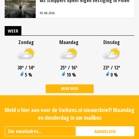
MS Schippers opent eigen vestiging in Polen
05-08-2026
WEER
Zondag
Maandag
Dinsdag
30
°
/ 14
°
25
°
/ 16
°
23
°
/ 12
°
5 %
10 %
0 %
MEER WEER
Meld u hier aan voor de Varkens.nl nieuwsbrief! Maandag
en donderdag in uw mailbox
AANMELDEN