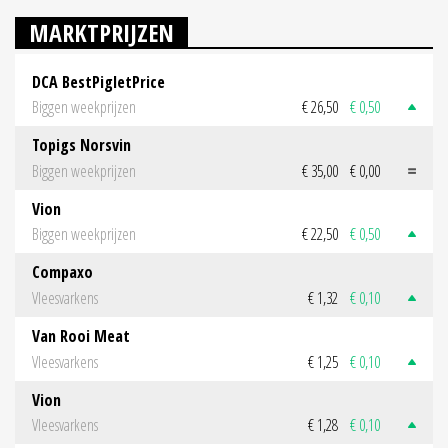
MARKTPRIJZEN
DCA BestPigletPrice
Biggen weekprijzen
€ 26,50
€ 0,50
Topigs Norsvin
Biggen weekprijzen
€ 35,00
€ 0,00
Vion
Biggen weekprijzen
€ 22,50
€ 0,50
Compaxo
Vleesvarkens
€ 1,32
€ 0,10
Van Rooi Meat
Vleesvarkens
€ 1,25
€ 0,10
Vion
Vleesvarkens
€ 1,28
€ 0,10