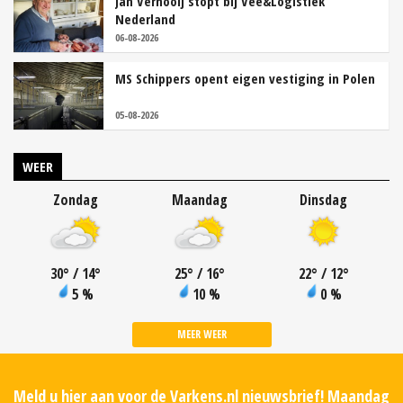
Jan Vernooij stopt bij Vee&Logistiek
Nederland
06-08-2026
MS Schippers opent eigen vestiging in Polen
05-08-2026
WEER
Zondag
Maandag
Dinsdag
30
°
/ 14
°
25
°
/ 16
°
22
°
/ 12
°
5 %
10 %
0 %
MEER WEER
Meld u hier aan voor de Varkens.nl nieuwsbrief! Maandag