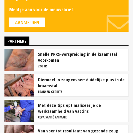
Meld je aan voor de nieuwsbrief.
AANMELDEN
PARTNERS
Snelle PRRS-verspreiding in de kraamstal
voorkomen
ZOETIS
Diermeel in zeugenvoer: duidelijke plus in de
kraamstal
FRANSEN GERRITS
Met deze tips optimaliseer je de
werkzaamheid van vaccins
CEVA SANTÉ ANIMALE
Van voer tot resultaat: van gezonde zeug