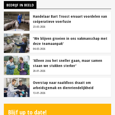
BEDRIJF IN BEELD
Handelaar Bart Troost ervaart voordelen van
coöperatieve voerfusie
23-03-2026
'We blijven groeien in ons vakmanschap met
deze teamaanpak'
04-03-2026
'Alleen zou het sneller gaan, maar samen
staan we stukken sterker'
20-01-2026
Overstap naar naaldloos draait om
arbeidsgemak en diervriendelijkheid
13-01-2026
Blijf up to date!