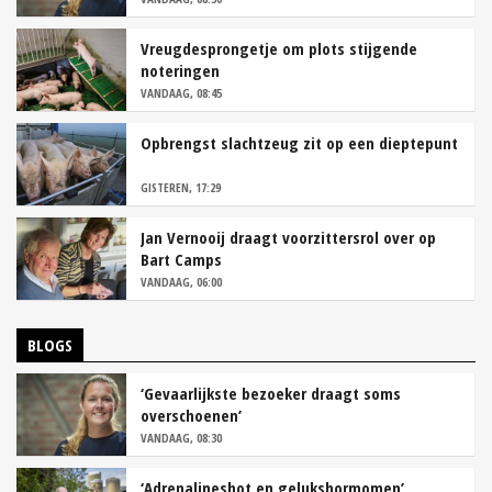
Vreugdesprongetje om plots stijgende
noteringen
VANDAAG, 08:45
Opbrengst slachtzeug zit op een dieptepunt
GISTEREN, 17:29
Jan Vernooij draagt voorzittersrol over op
Bart Camps
VANDAAG, 06:00
BLOGS
‘Gevaarlijkste bezoeker draagt soms
overschoenen’
VANDAAG, 08:30
‘Adrenalineshot en gelukshormomen’