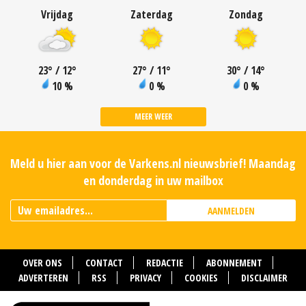
Vrijdag
Zaterdag
Zondag
23
°
/ 12
°
27
°
/ 11
°
30
°
/ 14
°
10 %
0 %
0 %
MEER WEER
Meld u hier aan voor de Varkens.nl nieuwsbrief! Maandag
en donderdag in uw mailbox
AANMELDEN
OVER ONS
CONTACT
REDACTIE
ABONNEMENT
ADVERTEREN
RSS
PRIVACY
COOKIES
DISCLAIMER