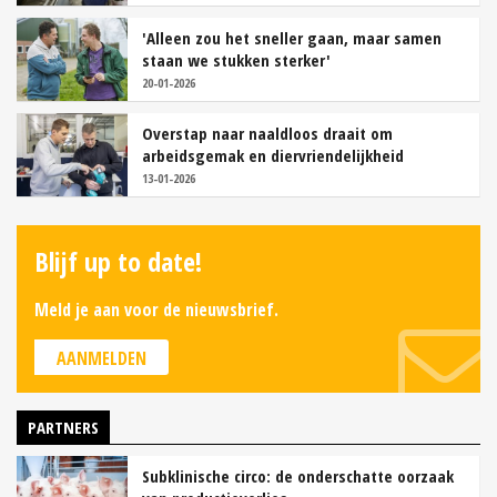
'Alleen zou het sneller gaan, maar samen
staan we stukken sterker'
20-01-2026
Overstap naar naaldloos draait om
arbeidsgemak en diervriendelijkheid
13-01-2026
Blijf up to date!
Meld je aan voor de nieuwsbrief.
AANMELDEN
PARTNERS
Subklinische circo: de onderschatte oorzaak