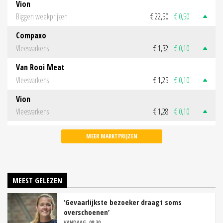
Vion
Biggen weekprijzen
€ 22,50
€ 0,50
Compaxo
Vleesvarkens
€ 1,32
€ 0,10
Van Rooi Meat
Vleesvarkens
€ 1,25
€ 0,10
Vion
Vleesvarkens
€ 1,28
€ 0,10
MEER MARKTPRIJZEN
MEEST GELEZEN
‘Gevaarlijkste bezoeker draagt soms
overschoenen’
VANDAAG, 08:30