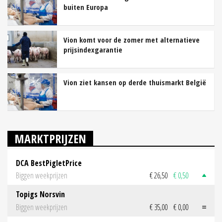
buiten Europa
Vion komt voor de zomer met alternatieve
prijsindexgarantie
Vion ziet kansen op derde thuismarkt België
MARKTPRIJZEN
DCA BestPigletPrice
Biggen weekprijzen
€ 26,50
€ 0,50
Topigs Norsvin
Biggen weekprijzen
€ 35,00
€ 0,00