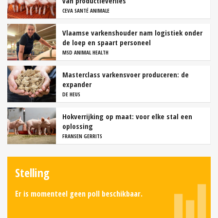
van productieverlies
CEVA SANTÉ ANIMALE
Vlaamse varkenshouder nam logistiek onder
de loep en spaart personeel
MSD ANIMAL HEALTH
Masterclass varkensvoer produceren: de
expander
DE HEUS
Hokverrijking op maat: voor elke stal een
oplossing
FRANSEN GERRITS
Stelling
Er is momenteel geen poll beschikbaar.