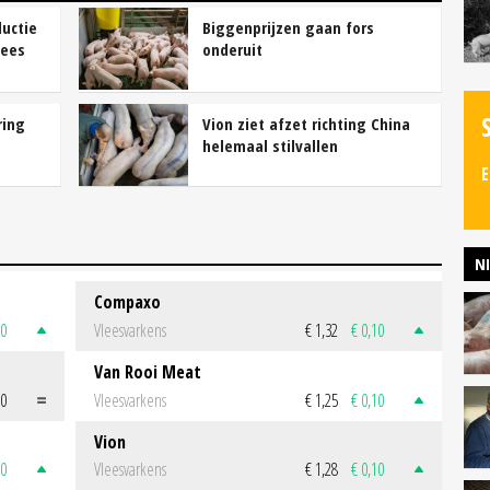
uctie
Biggenprijzen gaan fors
pees
onderuit
ring
Vion ziet afzet richting China
helemaal stilvallen
E
N
Compaxo
50
Vleesvarkens
€ 1,32
€ 0,10
Van Rooi Meat
00
Vleesvarkens
€ 1,25
€ 0,10
Vion
50
Vleesvarkens
€ 1,28
€ 0,10