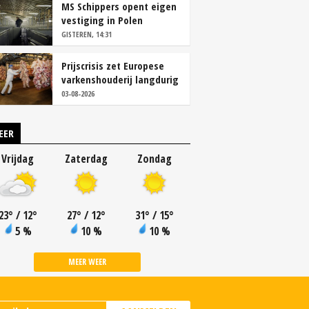
MS Schippers opent eigen
vestiging in Polen
GISTEREN, 14:31
Prijscrisis zet Europese
varkenshouderij langdurig
onder druk
03-08-2026
EER
Vrijdag
Zaterdag
Zondag
23
°
/ 12
°
27
°
/ 12
°
31
°
/ 15
°
5 %
10 %
10 %
MEER WEER