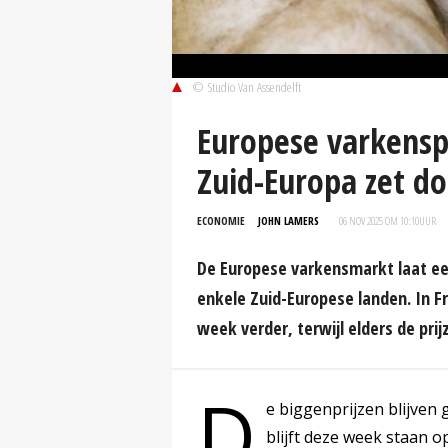
© Studio Van Assendelft
Europese varkenspr
Zuid-Europa zet d
ECONOMIE
JOHN LAMERS
06 NOV 2025 OM 10:10
UUR
De Europese varkensmarkt laat een
enkele Zuid-Europese landen. In Fr
week verder, terwijl elders de prijz
D
e biggenprijzen blijven
blijft deze week staan o