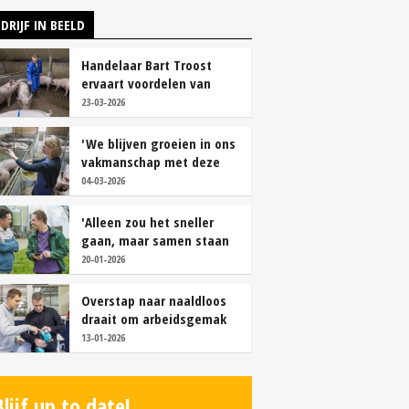
DRIJF IN BEELD
Handelaar Bart Troost
ervaart voordelen van
coöperatieve voerfusie
23-03-2026
'We blijven groeien in ons
vakmanschap met deze
teamaanpak'
04-03-2026
'Alleen zou het sneller
gaan, maar samen staan
we stukken sterker'
20-01-2026
Overstap naar naaldloos
draait om arbeidsgemak
en diervriendelijkheid
13-01-2026
Blijf up to date!