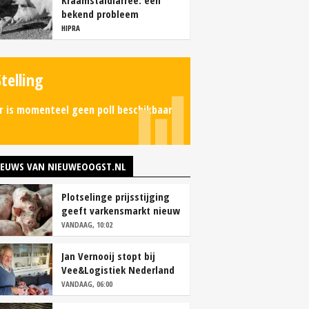
Kraamstaldiarree: een
bekend probleem
HIPRA
Stelling
r is momenteel geen poll beschikbaar.
IEUWS VAN NIEUWEOOGST.NL
Plotselinge prijsstijging
geeft varkensmarkt nieuw
perspectief
VANDAAG, 10:02
Jan Vernooij stopt bij
Vee&Logistiek Nederland
VANDAAG, 06:00