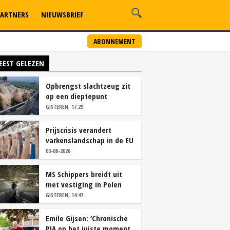
ARTNERS
NIEUWSBRIEF
ABONNEMENT
EEST GELEZEN
Opbrengst slachtzeug zit
op een dieptepunt
GISTEREN, 17:29
Prijscrisis verandert
varkenslandschap in de EU
rap
03-08-2026
MS Schippers breidt uit
met vestiging in Polen
GISTEREN, 14:47
Emile Gijsen: ‘Chronische
PIA op het juiste moment