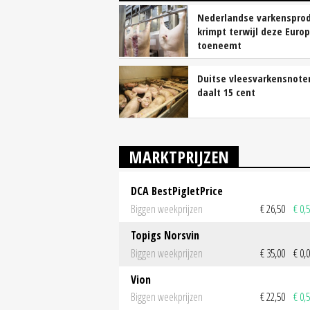
Nederlandse varkensprod
krimpt terwijl deze Euro
toeneemt
Duitse vleesvarkensnote
daalt 15 cent
MARKTPRIJZEN
DCA BestPigletPrice
Biggen weekprijzen
€ 26,50
€ 0,
Topigs Norsvin
Biggen weekprijzen
€ 35,00
€ 0,
Vion
Biggen weekprijzen
€ 22,50
€ 0,