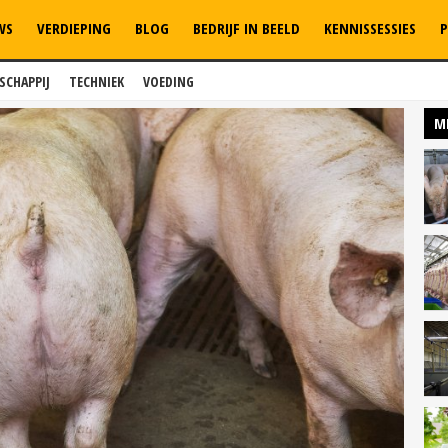
WS
VERDIEPING
BLOG
BEDRIJF IN BEELD
KENNISSESSIES
P
SCHAPPIJ
TECHNIEK
VOEDING
M