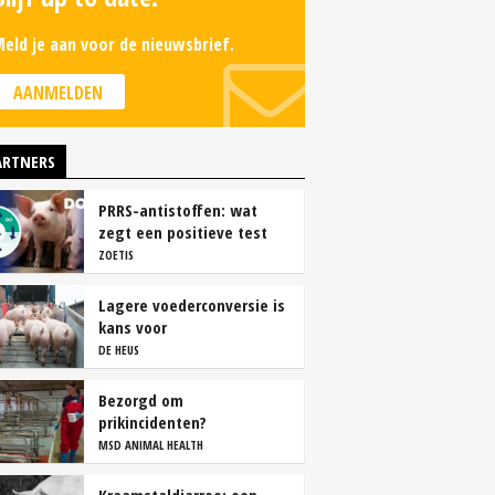
eld je aan voor de nieuwsbrief.
AANMELDEN
ARTNERS
PRRS-antistoffen: wat
zegt een positieve test
echt?
ZOETIS
Lagere voederconversie is
kans voor
vleesvarkenshouders
DE HEUS
Bezorgd om
prikincidenten?
MSD ANIMAL HEALTH