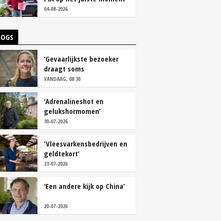
tackelen’
04-08-2026
LOGS
‘Gevaarlijkste bezoeker
draagt soms
overschoenen’
VANDAAG, 08:30
‘Adrenalineshot en
gelukshormomen’
30-07-2026
‘Vleesvarkensbedrijven en
geldtekort’
23-07-2026
‘Een andere kijk op China’
20-07-2026