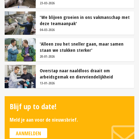
23-03-2026
'We blijven groeien in ons vakmanschap met
deze teamaanpak'
04-03-2026
'Alleen zou het sneller gaan, maar samen
staan we stukken sterker'
20-01-2026
Overstap naar naaldloos draait om
arbeidsgemak en diervriendelijkheid
13-01-2026
Blijf up to date!
Meld je aan voor de nieuwsbrief.
AANMELDEN