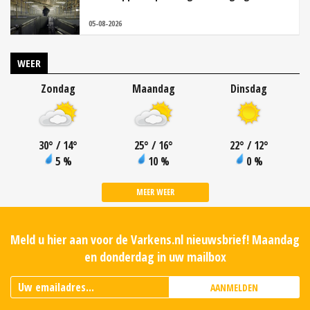
05-08-2026
WEER
Zondag
Maandag
Dinsdag
30
°
/ 14
°
25
°
/ 16
°
22
°
/ 12
°
5 %
10 %
0 %
MEER WEER
Meld u hier aan voor de Varkens.nl nieuwsbrief! Maandag
en donderdag in uw mailbox
AANMELDEN