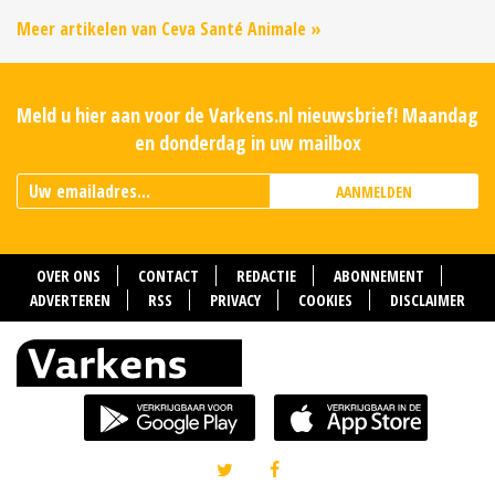
Meer artikelen van Ceva Santé Animale »
Meld u hier aan voor de Varkens.nl nieuwsbrief! Maandag
en donderdag in uw mailbox
AANMELDEN
OVER ONS
CONTACT
REDACTIE
ABONNEMENT
ADVERTEREN
RSS
PRIVACY
COOKIES
DISCLAIMER