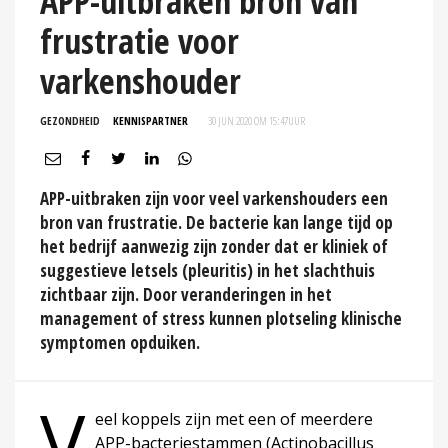
APP-uitbraken bron van
frustratie voor
varkenshouder
GEZONDHEID
KENNISPARTNER
30 JUN 2020 OM 15:47
UUR
APP-uitbraken zijn voor veel varkenshouders een
bron van frustratie. De bacterie kan lange tijd op
het bedrijf aanwezig zijn zonder dat er kliniek of
suggestieve letsels (pleuritis) in het slachthuis
zichtbaar zijn. Door veranderingen in het
management of stress kunnen plotseling klinische
symptomen opduiken.
V
eel koppels zijn met een of meerdere
APP-bacteriestammen (Actinobacillus