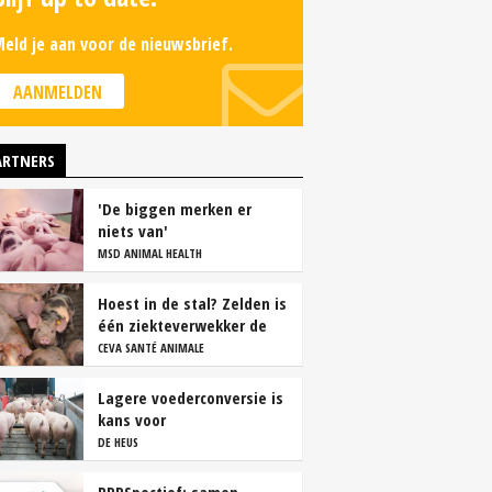
eld je aan voor de nieuwsbrief.
AANMELDEN
ARTNERS
'De biggen merken er
niets van'
MSD ANIMAL HEALTH
Hoest in de stal? Zelden is
één ziekteverwekker de
oorzaak
CEVA SANTÉ ANIMALE
Lagere voederconversie is
kans voor
vleesvarkenshouders
DE HEUS