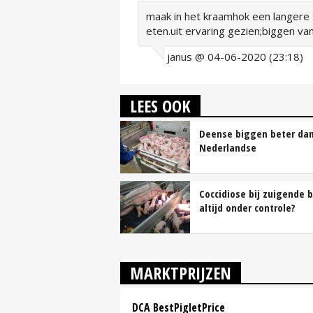
maak in het kraamhok een langere 
eten.uit ervaring gezien;biggen va
janus @ 04-06-2020 (23:18)
LEES OOK
Deense biggen beter da
Nederlandse
Coccidiose bij zuigende 
altijd onder controle?
MARKTPRIJZEN
DCA BestPigletPrice