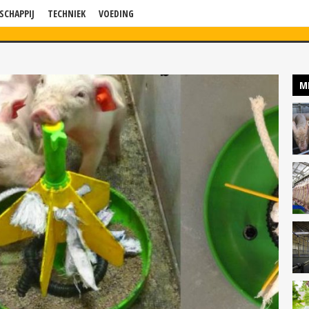
SCHAPPIJ
TECHNIEK
VOEDING
WS
VERDIEPING
BLOG
BEDRIJF IN BEELD
KENNISSESSIES
P
M