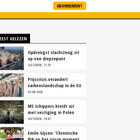
ABONNEMENT
ARTNERS
NIEUWSBRIEF
EEST GELEZEN
Opbrengst slachtzeug zit
op een dieptepunt
GISTEREN, 17:29
Prijscrisis verandert
varkenslandschap in de EU
rap
03-08-2026
MS Schippers breidt uit
met vestiging in Polen
GISTEREN, 14:47
Emile Gijsen: ‘Chronische
PIA op het juiste moment