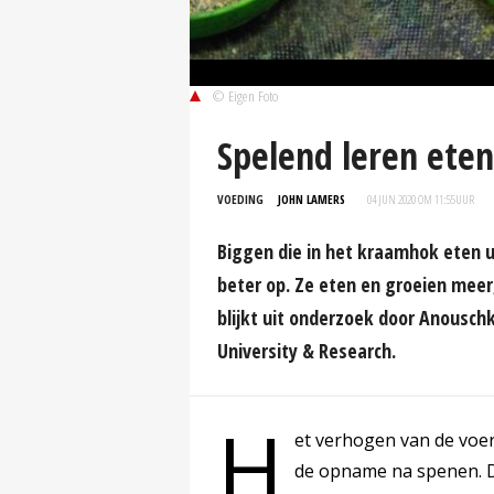
© Eigen Foto
Spelend leren eten
VOEDING
JOHN LAMERS
04 JUN 2020 OM 11:55
UUR
Biggen die in het kraamhok eten 
beter op. Ze eten en groeien meer
blijkt uit onderzoek door Anousc
University & Research.
H
et verhogen van de voe
de opname na spenen. D