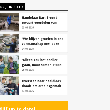
DRIJF IN BEELD
Handelaar Bart Troost
ervaart voordelen van
coöperatieve voerfusie
23-03-2026
'We blijven groeien in ons
vakmanschap met deze
teamaanpak'
04-03-2026
'Alleen zou het sneller
gaan, maar samen staan
we stukken sterker'
20-01-2026
Overstap naar naaldloos
draait om arbeidsgemak
en diervriendelijkheid
13-01-2026
Blijf up to date!