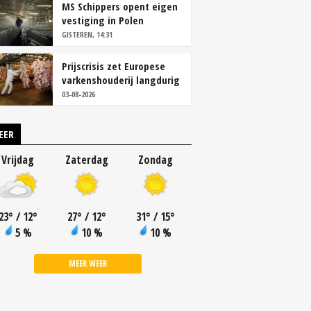
MS Schippers opent eigen
vestiging in Polen
GISTEREN, 14:31
Prijscrisis zet Europese
varkenshouderij langdurig
onder druk
03-08-2026
EER
Vrijdag
Zaterdag
Zondag
23
°
/ 12
°
27
°
/ 12
°
31
°
/ 15
°
5 %
10 %
10 %
MEER WEER