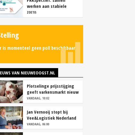
PRRSpectief: samen
werken aan stabiele
resultaten
ZOETIS
Stelling
r is momenteel geen poll beschikbaar.
IEUWS VAN NIEUWEOOGST.NL
Plotselinge prijsstijging
geeft varkensmarkt nieuw
perspectief
VANDAAG, 10:02
Jan Vernooij stopt bij
Vee&Logistiek Nederland
VANDAAG, 06:00