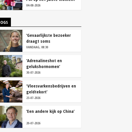
tackelen’
04-08-2026
LOGS
‘Gevaarlijkste bezoeker
draagt soms
overschoenen’
VANDAAG, 08:30
‘Adrenalineshot en
gelukshormomen’
30-07-2026
‘Vleesvarkensbedrijven en
geldtekort’
23-07-2026
‘Een andere kijk op China’
20-07-2026