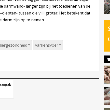
 de darmwand- langer zijn bij het toedienen van de
diepten- tussen die villi groter. Het betekent dat
e darm zijn op te nemen.
E
diergezondheid
varkensvoer
N
 aanpak