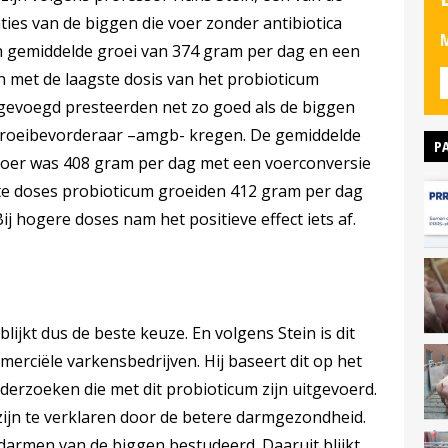
ties van de biggen die voer zonder antibiotica
M
 gemiddelde groei van 374 gram per dag en een
n met de laagste dosis van het probioticum
egevoegd presteerden net zo goed als de biggen
 groeibevorderaar –amgb- kregen. De gemiddelde
P
 voer was 408 gram per dag met een voerconversie
ste doses probioticum groeiden 412 gram per dag
ij hogere doses nam het positieve effect iets af.
lijkt dus de beste keuze. En volgens Stein is dit
erciële varkensbedrijven. Hij baseert dit op het
erzoeken die met dit probioticum zijn uitgevoerd.
zijn te verklaren door de betere darmgezondheid.
 darmen van de biggen bestudeerd. Daaruit blijkt