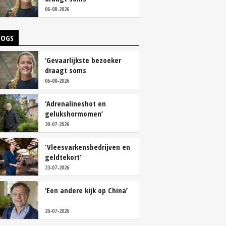
overschoenen’
06-08-2026
LOGS
‘Gevaarlijkste bezoeker
draagt soms
overschoenen’
06-08-2026
‘Adrenalineshot en
gelukshormomen’
30-07-2026
‘Vleesvarkensbedrijven en
geldtekort’
23-07-2026
‘Een andere kijk op China’
20-07-2026