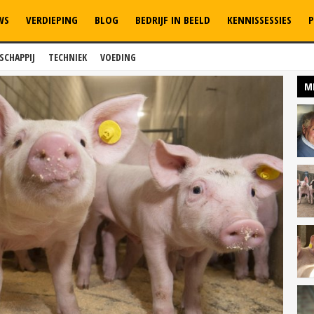
WS
VERDIEPING
BLOG
BEDRIJF IN BEELD
KENNISSESSIES
P
SCHAPPIJ
TECHNIEK
VOEDING
M