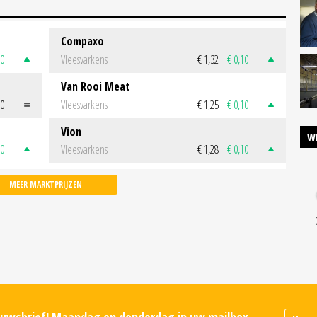
Compaxo
50
Vleesvarkens
€ 1,32
€ 0,10
Van Rooi Meat
00
Vleesvarkens
€ 1,25
€ 0,10
Vion
W
50
Vleesvarkens
€ 1,28
€ 0,10
MEER MARKTPRIJZEN