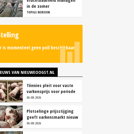
Vruchtbaarheid managen
in de zomer
TOPIGS NORSVIN
Stelling
r is momenteel geen poll beschikbaar.
IEUWS VAN NIEUWEOOGST.NL
Tönnies pleit voor vaste
varkensprijs voor periode
van zes maanden
06-08-2026
Plotselinge prijsstijging
geeft varkensmarkt nieuw
perspectief
06-08-2026