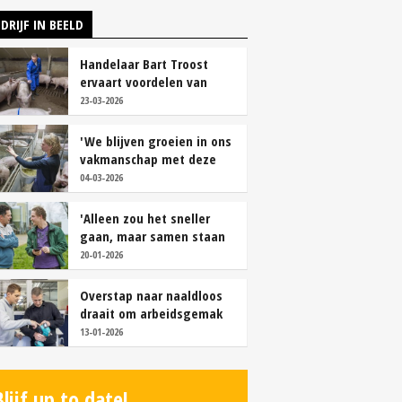
DRIJF IN BEELD
Handelaar Bart Troost
ervaart voordelen van
coöperatieve voerfusie
23-03-2026
'We blijven groeien in ons
vakmanschap met deze
teamaanpak'
04-03-2026
'Alleen zou het sneller
gaan, maar samen staan
we stukken sterker'
20-01-2026
Overstap naar naaldloos
draait om arbeidsgemak
en diervriendelijkheid
13-01-2026
Blijf up to date!