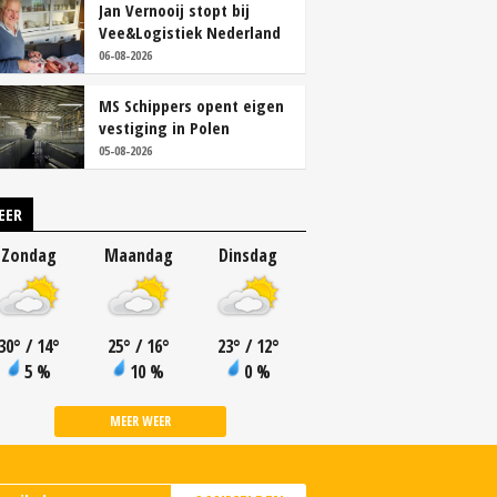
Jan Vernooij stopt bij
Vee&Logistiek Nederland
06-08-2026
MS Schippers opent eigen
vestiging in Polen
05-08-2026
EER
Zondag
Maandag
Dinsdag
30
°
/ 14
°
25
°
/ 16
°
23
°
/ 12
°
5 %
10 %
0 %
MEER WEER