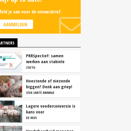
eld je aan voor de nieuwsbrief.
AANMELDEN
ARTNERS
PRRSpectief: samen
werken aan stabiele
resultaten
ZOETIS
Hoestende of niezende
biggen? Denk aan griep!
CEVA SANTÉ ANIMALE
Lagere voederconversie is
kans voor
vleesvarkenshouders
DE HEUS