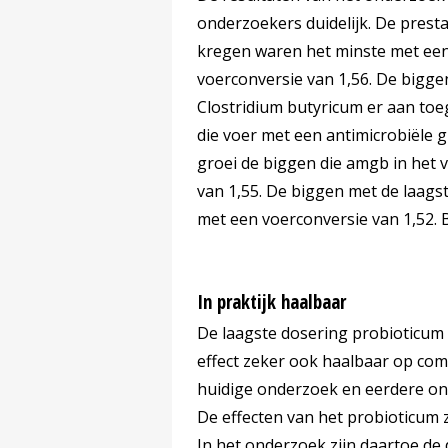
onderzoekers duidelijk. De presta
kregen waren het minste met een
voerconversie van 1,56. De bigge
Clostridium butyricum er aan to
die voer met een antimicrobiële
groei de biggen die amgb in het
van 1,55. De biggen met de laag
met een voerconversie van 1,52. B
In praktijk haalbaar
De laagste dosering probioticum b
effect zeker ook haalbaar op comm
huidige onderzoek en eerdere ond
De effecten van het probioticum 
In het onderzoek zijn daartoe de