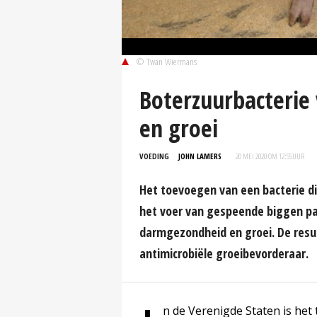
© Twan Wiermans
Boterzuurbacterie
en groei
VOEDING
JOHN LAMERS
20 MEI 2020 OM 12:55
UUR
Het toevoegen van een bacterie di
het voer van gespeende biggen pak
darmgezondheid en groei. De resul
antimicrobiële groeibevorderaar.
n de Verenigde Staten is het