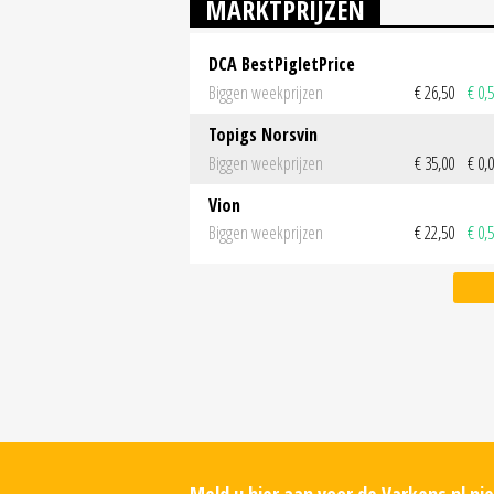
MARKTPRIJZEN
DCA BestPigletPrice
Biggen weekprijzen
€ 26,50
€ 0,
Topigs Norsvin
Biggen weekprijzen
€ 35,00
€ 0,
Vion
Biggen weekprijzen
€ 22,50
€ 0,