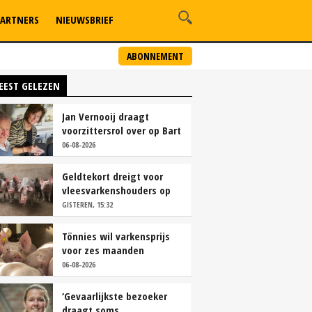
ARTNERS
NIEUWSBRIEF
ABONNEMENT
EEST GELEZEN
Jan Vernooij draagt
voorzittersrol over op Bart
Camps
06-08-2026
Geldtekort dreigt voor
vleesvarkenshouders op
vrije markt
GISTEREN, 15:32
Tönnies wil varkensprijs
voor zes maanden
vastleggen
06-08-2026
‘Gevaarlijkste bezoeker
draagt soms