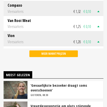
Compaxo
Vleesvarkens
€ 1,32
€ 0,10
Van Rooi Meat
Vleesvarkens
€ 1,25
€ 0,10
Vion
Vleesvarkens
€ 1,28
€ 0,10
MEER MARKTPRIJZEN
MEEST GELEZEN
‘Gevaarlijkste bezoeker draagt soms
overschoenen’
GISTEREN, 08:30
Vreugdesprongetje om plots stijgende