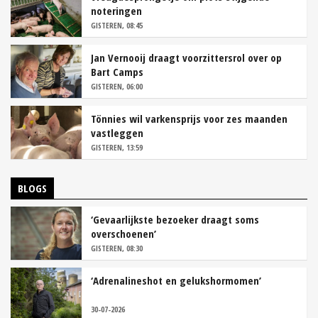
noteringen
GISTEREN, 08:45
Jan Vernooij draagt voorzittersrol over op
Bart Camps
GISTEREN, 06:00
Tönnies wil varkensprijs voor zes maanden
vastleggen
GISTEREN, 13:59
BLOGS
‘Gevaarlijkste bezoeker draagt soms
overschoenen’
GISTEREN, 08:30
‘Adrenalineshot en gelukshormomen’
30-07-2026