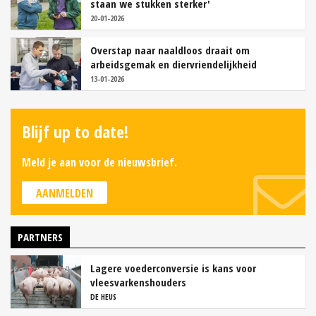
staan we stukken sterker'
20-01-2026
Overstap naar naaldloos draait om
arbeidsgemak en diervriendelijkheid
13-01-2026
Blijf up to date!
Meld je aan voor de nieuwsbrief.
AANMELDEN
PARTNERS
Lagere voederconversie is kans voor
vleesvarkenshouders
DE HEUS