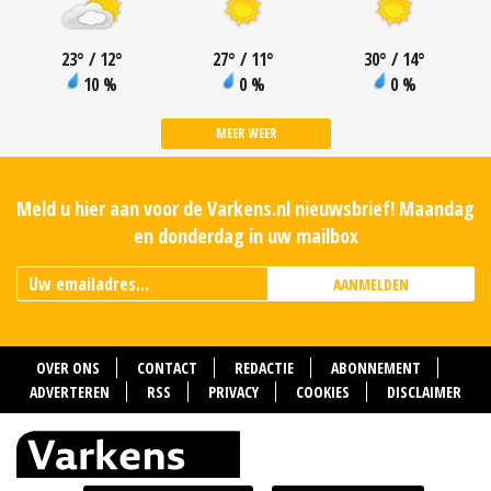
23
°
/ 12
°
27
°
/ 11
°
30
°
/ 14
°
10 %
0 %
0 %
MEER WEER
Meld u hier aan voor de Varkens.nl nieuwsbrief! Maandag
en donderdag in uw mailbox
AANMELDEN
OVER ONS
CONTACT
REDACTIE
ABONNEMENT
ADVERTEREN
RSS
PRIVACY
COOKIES
DISCLAIMER