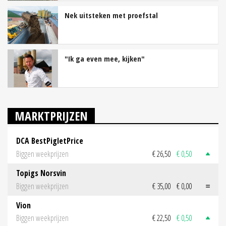
Nek uitsteken met proefstal
"Ik ga even mee, kijken"
MARKTPRIJZEN
DCA BestPigletPrice
Biggen weekprijzen
€ 26,50
€ 0,50
Topigs Norsvin
Biggen weekprijzen
€ 35,00
€ 0,00
Vion
Biggen weekprijzen
€ 22,50
€ 0,50