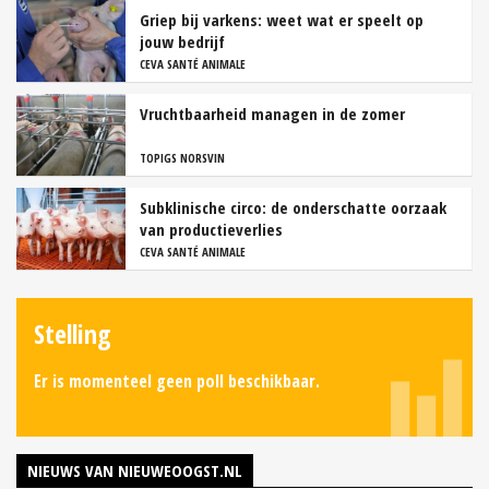
Griep bij varkens: weet wat er speelt op
jouw bedrijf
CEVA SANTÉ ANIMALE
Vruchtbaarheid managen in de zomer
TOPIGS NORSVIN
Subklinische circo: de onderschatte oorzaak
van productieverlies
CEVA SANTÉ ANIMALE
Stelling
Er is momenteel geen poll beschikbaar.
NIEUWS VAN NIEUWEOOGST.NL