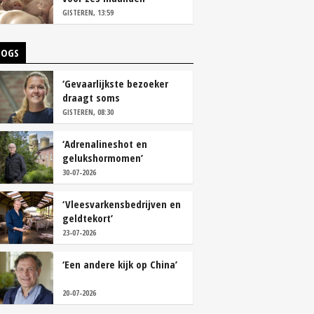
vastleggen
GISTEREN, 13:59
LOGS
‘Gevaarlijkste bezoeker
draagt soms
overschoenen’
GISTEREN, 08:30
‘Adrenalineshot en
gelukshormomen’
30-07-2026
‘Vleesvarkensbedrijven en
geldtekort’
23-07-2026
‘Een andere kijk op China’
20-07-2026