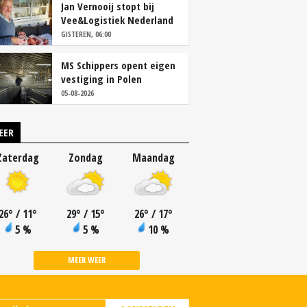
Jan Vernooij stopt bij
Vee&Logistiek Nederland
GISTEREN, 06:00
MS Schippers opent eigen
vestiging in Polen
05-08-2026
EER
Zaterdag
Zondag
Maandag
26
°
/ 11
°
29
°
/ 15
°
26
°
/ 17
°
5 %
5 %
10 %
MEER WEER