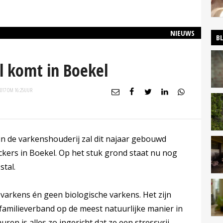
NIEUWS
B
l komt in Boekel
2017 OM 16:25
UUR
l in de varkenshouderij zal dit najaar gebouwd
ckers in Boekel. Op het stuk grond staat nu nog
stal.
varkens én geen biologische varkens. Het zijn
n familieverband op de meest natuurlijke manier in
ren is alles zo ingericht dat ze een stressvrij