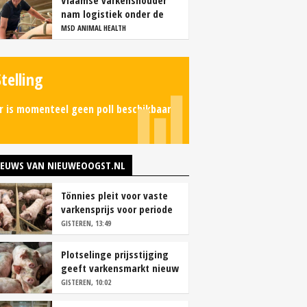
Vlaamse varkenshouder
nam logistiek onder de
loep en spaart personeel
MSD ANIMAL HEALTH
Stelling
r is momenteel geen poll beschikbaar.
IEUWS VAN NIEUWEOOGST.NL
Tönnies pleit voor vaste
varkensprijs voor periode
van zes maanden
GISTEREN, 13:49
Plotselinge prijsstijging
geeft varkensmarkt nieuw
perspectief
GISTEREN, 10:02