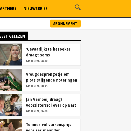
ARTNERS
NIEUWSBRIEF
ABONNEMENT
EEST GELEZEN
‘Gevaarlijkste bezoeker
draagt soms
overschoenen’
GISTEREN, 08:30
Vreugdesprongetje om
plots stijgende noteringen
GISTEREN, 08:45
Jan Vernooij draagt
voorzittersrol over op Bart
Camps
GISTEREN, 06:00
Tönnies wil varkensprijs
voor zes maanden