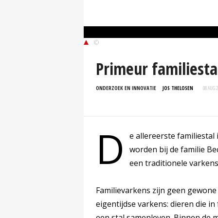
©
Primeur familiesta
ONDERZOEK EN INNOVATIE
JOS THELOSEN
08 AUG 
D
e allereerste familiesta
worden bij de familie Be
een traditionele varkens
Familievarkens zijn geen gewone 
eigentijdse varkens: dieren die i
een stal samenleven. Binnen de mu