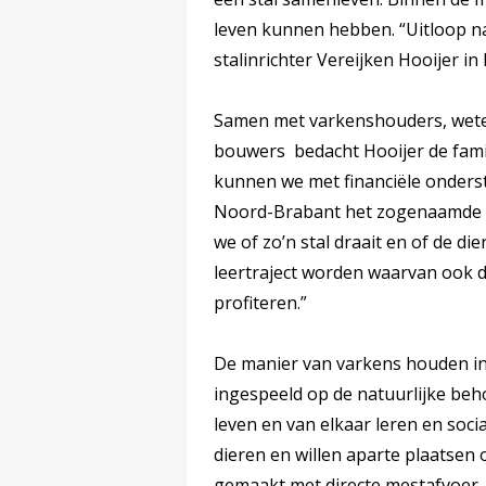
leven kunnen hebben. “Uitloop naa
stalinrichter Vereijken Hooijer i
Samen met varkenshouders, wete
bouwers bedacht Hooijer de famil
kunnen we met financiële onderst
Noord-Brabant het zogenaamde ‘l
we of zo’n stal draait en of de di
leertraject worden waarvan ook 
profiteren.”
De manier van varkens houden in d
ingespeeld op de natuurlijke beh
leven en van elkaar leren en soci
dieren en willen aparte plaatsen 
gemaakt met directe mestafvoer, w