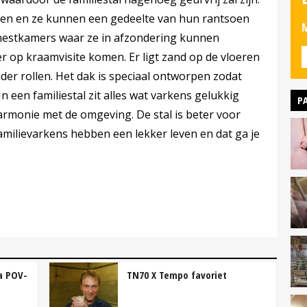
kken en ze kunnen een gedeelte van hun rantsoen
M
 nestkamers waar ze in afzondering kunnen
 op kraamvisite komen. Er ligt zand op de vloeren
er rollen. Het dak is speciaal ontworpen zodat
“In een familiestal zit alles wat varkens gelukkig
P
rmonie met de omgeving. De stal is beter voor
amilievarkens hebben een lekker leven en dat ga je
a POV-
TN70 X Tempo favoriet