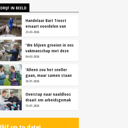
DRIJF IN BEELD
Handelaar Bart Troost
ervaart voordelen van
coöperatieve voerfusie
23-03-2026
'We blijven groeien in ons
vakmanschap met deze
teamaanpak'
04-03-2026
'Alleen zou het sneller
gaan, maar samen staan
we stukken sterker'
20-01-2026
Overstap naar naaldloos
draait om arbeidsgemak
en diervriendelijkheid
13-01-2026
Blijf up to date!