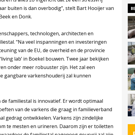
r buiten is dan overbodig”, stelt Bart Hooijer van
BE
n Beek en Donk.
nschappers, technologen, architecten en
iestal. “Na veel inspanningen en investeringen
euning van de EU, de overheid en de provincie
iving lab’ in Boekel bouwen. Twee jaar bekijken
eren onder meer robuuster zijn. Het zal een
de gangbare varkenshouderij zal kunnen
e familiestal is innovatief. Er wordt optimaal
oeften van de varkens die graag in familieverband
aal gedrag ontwikkelen. Varkens zijn zindelijke
om te mesten en urineren. Daarom zijn er toiletten
aardoor de familiestal nagenoeg geurvrij zal zijn.