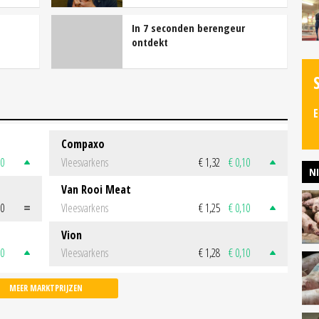
In 7 seconden berengeur
ontdekt
E
Compaxo
50
Vleesvarkens
€ 1,32
€ 0,10
N
Van Rooi Meat
00
Vleesvarkens
€ 1,25
€ 0,10
Vion
50
Vleesvarkens
€ 1,28
€ 0,10
MEER MARKTPRIJZEN