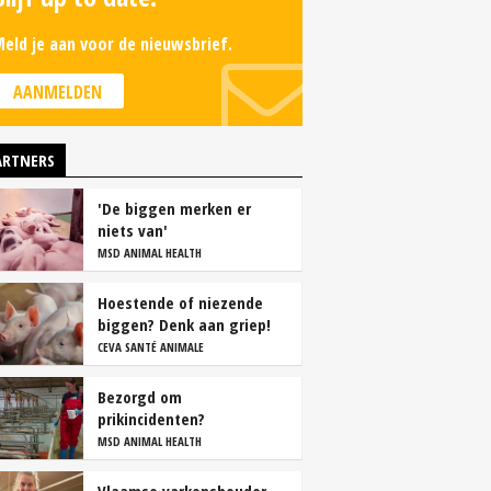
eld je aan voor de nieuwsbrief.
AANMELDEN
ARTNERS
'De biggen merken er
niets van'
MSD ANIMAL HEALTH
Hoestende of niezende
biggen? Denk aan griep!
CEVA SANTÉ ANIMALE
Bezorgd om
prikincidenten?
MSD ANIMAL HEALTH