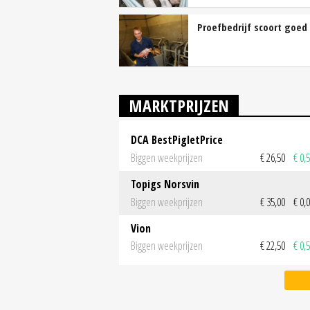
Proefbedrijf scoort goed
MARKTPRIJZEN
DCA BestPigletPrice
Biggen weekprijzen
€ 26,50
€ 0,
Topigs Norsvin
Biggen weekprijzen
€ 35,00
€ 0,
Vion
Biggen weekprijzen
€ 22,50
€ 0,