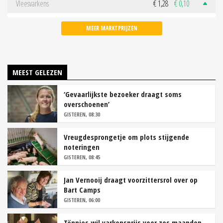
Vleesvarkens
€ 1,28
€ 0,10
MEER MARKTPRIJZEN
MEEST GELEZEN
‘Gevaarlijkste bezoeker draagt soms
overschoenen’
GISTEREN, 08:30
Vreugdesprongetje om plots stijgende
noteringen
GISTEREN, 08:45
Jan Vernooij draagt voorzittersrol over op
Bart Camps
GISTEREN, 06:00
Tönnies wil varkensprijs voor zes maanden