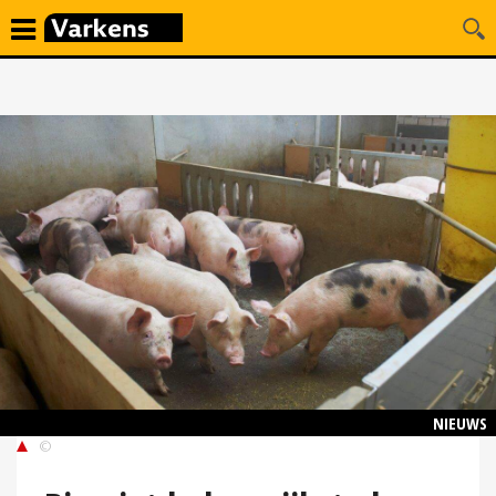
NIEUWS
©