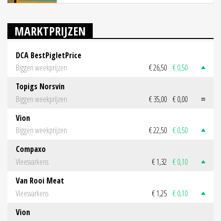
MARKTPRIJZEN
DCA BestPigletPrice
Biggen weekprijzen
€ 26,50
€ 0,50
Topigs Norsvin
Biggen weekprijzen
€ 35,00
€ 0,00
Vion
Biggen weekprijzen
€ 22,50
€ 0,50
Compaxo
Vleesvarkens
€ 1,32
€ 0,10
Van Rooi Meat
Vleesvarkens
€ 1,25
€ 0,10
Vion