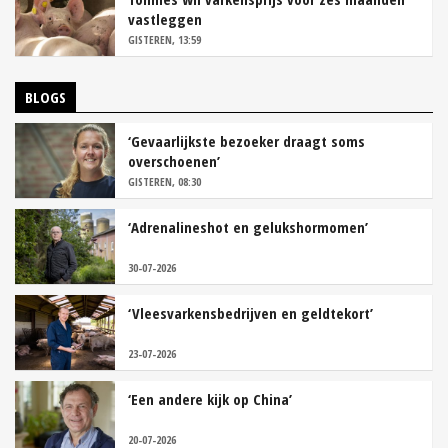
vastleggen
GISTEREN, 13:59
BLOGS
‘Gevaarlijkste bezoeker draagt soms
overschoenen’
GISTEREN, 08:30
‘Adrenalineshot en gelukshormomen’
30-07-2026
‘Vleesvarkensbedrijven en geldtekort’
23-07-2026
‘Een andere kijk op China’
20-07-2026