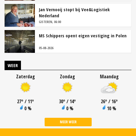
Jan Vernooij stopt bij Vee&Logistiek
Nederland
GISTEREN, 06:00
MS Schippers opent eigen vestiging in Polen
05-08-2026
WEER
Zaterdag
Zondag
Maandag
27
°
/ 11
°
30
°
/ 14
°
26
°
/ 16
°
0 %
0 %
10 %
MEER WEER