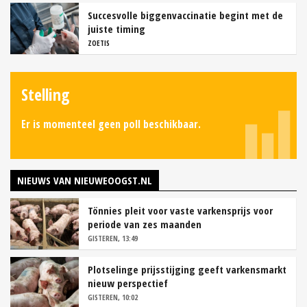
Succesvolle biggenvaccinatie begint met de
juiste timing
ZOETIS
Stelling
Er is momenteel geen poll beschikbaar.
NIEUWS VAN NIEUWEOOGST.NL
Tönnies pleit voor vaste varkensprijs voor
periode van zes maanden
GISTEREN, 13:49
Plotselinge prijsstijging geeft varkensmarkt
nieuw perspectief
GISTEREN, 10:02