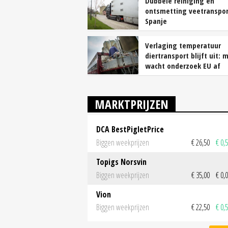
Dubbele reiniging en
ontsmetting veetranspo
Spanje
Verlaging temperatuur
diertransport blijft uit: 
wacht onderzoek EU af
MARKTPRIJZEN
DCA BestPigletPrice
Biggen weekprijzen
€ 26,50
€ 0,
Topigs Norsvin
Biggen weekprijzen
€ 35,00
€ 0,
Vion
Biggen weekprijzen
€ 22,50
€ 0,