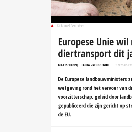
© Marcel Berendsen
Europese Unie wil
diertransport dit 
MAATSCHAPPIJ
LAURA VREUGDENHIL
06 NOV 2025 OM
De Europese landbouwministers ze
wetgeving rond het vervoer van d
voorzitterschap, geleid door land
gepubliceerd die zijn gericht op s
de EU.