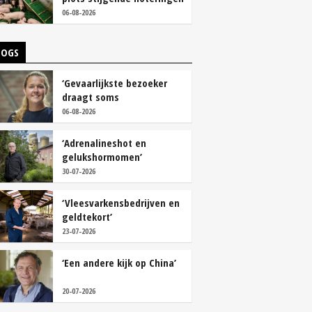
06-08-2026
LOGS
‘Gevaarlijkste bezoeker
draagt soms
overschoenen’
06-08-2026
‘Adrenalineshot en
gelukshormomen’
30-07-2026
‘Vleesvarkensbedrijven en
geldtekort’
23-07-2026
‘Een andere kijk op China’
20-07-2026