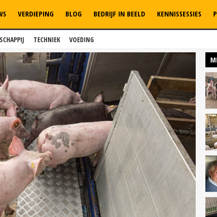
WS
VERDIEPING
BLOG
BEDRIJF IN BEELD
KENNISSESSIES
P
SCHAPPIJ
TECHNIEK
VOEDING
M