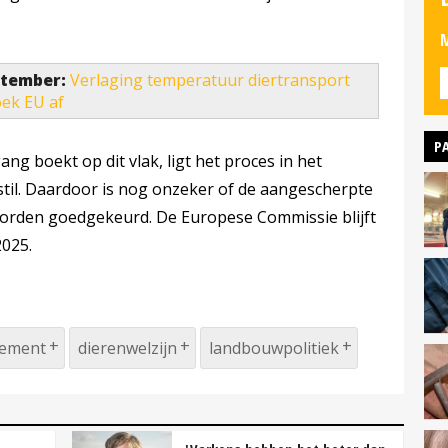
M
eptember:
Verlaging temperatuur diertransport
oek EU af
P
g boekt op dit vlak, ligt het proces in het
il. Daardoor is nog onzeker of de aangescherpte
worden goedgekeurd. De Europese Commissie blijft
2025.
lement
dierenwelzijn
landbouwpolitiek