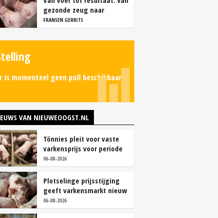
Van voer tot resultaat: van
gezonde zeug naar
succesvolle biggen
FRANSEN GERRITS
Stelling
r is momenteel geen poll beschikbaar.
IEUWS VAN NIEUWEOOGST.NL
Tönnies pleit voor vaste
varkensprijs voor periode
van zes maanden
06-08-2026
Plotselinge prijsstijging
geeft varkensmarkt nieuw
perspectief
06-08-2026