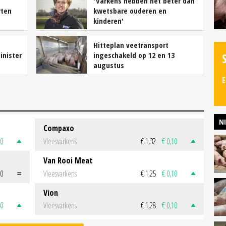
'Varkens hebben het beter dan
rten
kwetsbare ouderen en
kinderen'
Hitteplan veetransport
minister
ingeschakeld op 12 en 13
augustus
E
N
Compaxo
50
Vleesvarkens
€ 1,32
€ 0,10
Van Rooi Meat
00
Vleesvarkens
€ 1,25
€ 0,10
Vion
50
Vleesvarkens
€ 1,28
€ 0,10