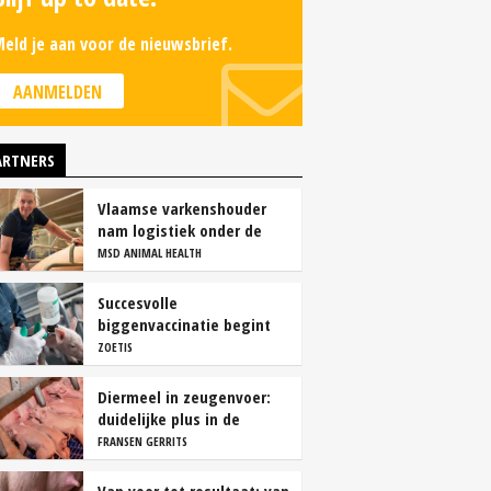
eld je aan voor de nieuwsbrief.
AANMELDEN
ARTNERS
Vlaamse varkenshouder
nam logistiek onder de
loep en spaart personeel
MSD ANIMAL HEALTH
Succesvolle
biggenvaccinatie begint
met de juiste timing
ZOETIS
Diermeel in zeugenvoer:
duidelijke plus in de
kraamstal
FRANSEN GERRITS