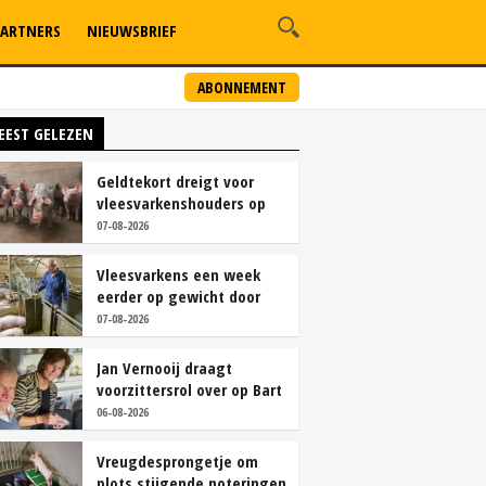
ARTNERS
NIEUWSBRIEF
ABONNEMENT
EEST GELEZEN
Geldtekort dreigt voor
vleesvarkenshouders op
vrije markt
07-08-2026
Vleesvarkens een week
eerder op gewicht door
continu aanbod van
07-08-2026
brijvoer
Jan Vernooij draagt
voorzittersrol over op Bart
Camps
06-08-2026
Vreugdesprongetje om
plots stijgende noteringen