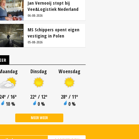
Jan Vernooij stopt bij
Vee&Logistiek Nederland
06-08-2026
MS Schippers opent eigen
vestiging in Polen
05-08-2026
EER
Maandag
Dinsdag
Woensdag
24
°
/ 16
°
22
°
/ 12
°
28
°
/ 11
°
10 %
0 %
0 %
MEER WEER