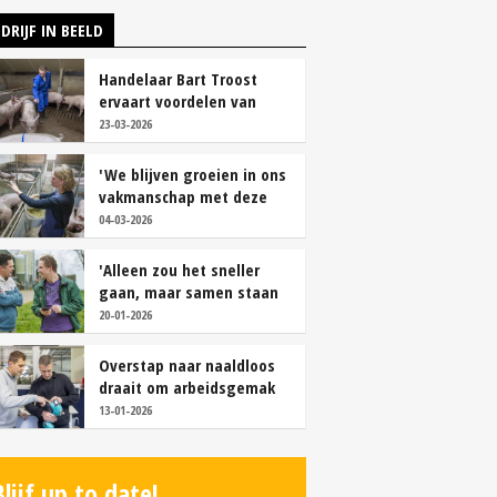
DRIJF IN BEELD
Handelaar Bart Troost
ervaart voordelen van
coöperatieve voerfusie
23-03-2026
'We blijven groeien in ons
vakmanschap met deze
teamaanpak'
04-03-2026
'Alleen zou het sneller
gaan, maar samen staan
we stukken sterker'
20-01-2026
Overstap naar naaldloos
draait om arbeidsgemak
en diervriendelijkheid
13-01-2026
Blijf up to date!