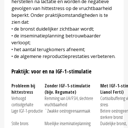
herstellen na lactatie en worden de negatieve
gevolgen van hittestress op de vruchtbaarheid
beperkt. Onder praktijkomstandigheden is te
zien dat:
• de bronst duidelijker zichtbaar wordt;
• de inseminatieplanning betrouwbaarder
verloopt;
• het aantal terugkomers afneemt;
• de algemene reproductieprestaties verbeteren.
Praktijk: voor en na IGF-1-stimulatie
Probleem bij
Zonder IGF-1-stimulatie
Met IGF-1-stim
hittestress
(bijv. Regumate)
Lianol Ferti)
Verhoogd
Remming van LH/FSH, slechtere
Cortisolbuffering 
cortisolgehalte
vruchtbaarheid
stress
Lage IGF-1-productie
`Zwakke oestrogeenaanmaak
Betere oestrogee
sterkere bronst
Stille brons
Moeilijke inseminatieplanning
Duidelijke bronst,