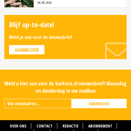
06-08-2026
Blijf up-to-date!
Meld je aan voor de nieuwsbrief.
AANMELDEN
Meld u hier aan voor de Varkens.nl nieuwsbrief! Maandag
en donderdag in uw mailbox
AANMELDEN
OVER ONS
CONTACT
REDACTIE
ABONNEMENT