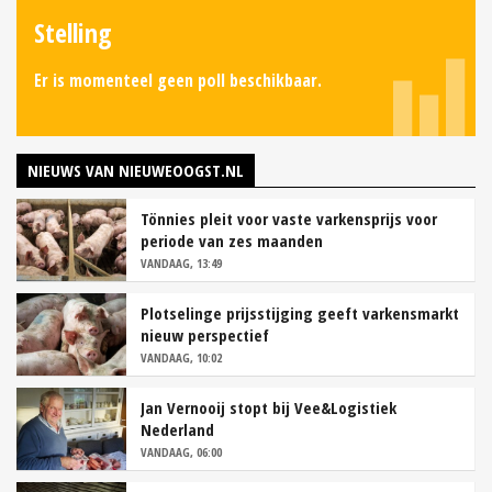
Stelling
Er is momenteel geen poll beschikbaar.
NIEUWS VAN NIEUWEOOGST.NL
Tönnies pleit voor vaste varkensprijs voor
periode van zes maanden
VANDAAG, 13:49
Plotselinge prijsstijging geeft varkensmarkt
nieuw perspectief
VANDAAG, 10:02
Jan Vernooij stopt bij Vee&Logistiek
Nederland
VANDAAG, 06:00