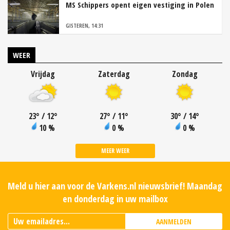
MS Schippers opent eigen vestiging in Polen
GISTEREN, 14:31
WEER
Vrijdag
Zaterdag
Zondag
23
°
/ 12
°
27
°
/ 11
°
30
°
/ 14
°
10 %
0 %
0 %
MEER WEER
Meld u hier aan voor de Varkens.nl nieuwsbrief! Maandag
en donderdag in uw mailbox
AANMELDEN