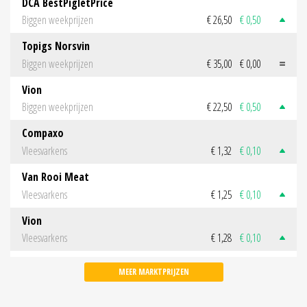
DCA BestPigletPrice
Biggen weekprijzen
€ 26,50
€ 0,50
Topigs Norsvin
Biggen weekprijzen
€ 35,00
€ 0,00
Vion
Biggen weekprijzen
€ 22,50
€ 0,50
Compaxo
Vleesvarkens
€ 1,32
€ 0,10
Van Rooi Meat
Vleesvarkens
€ 1,25
€ 0,10
Vion
Vleesvarkens
€ 1,28
€ 0,10
MEER MARKTPRIJZEN