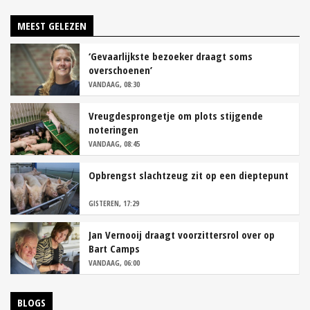
MEEST GELEZEN
‘Gevaarlijkste bezoeker draagt soms
overschoenen’
VANDAAG, 08:30
Vreugdesprongetje om plots stijgende
noteringen
VANDAAG, 08:45
Opbrengst slachtzeug zit op een dieptepunt
GISTEREN, 17:29
Jan Vernooij draagt voorzittersrol over op
Bart Camps
VANDAAG, 06:00
BLOGS