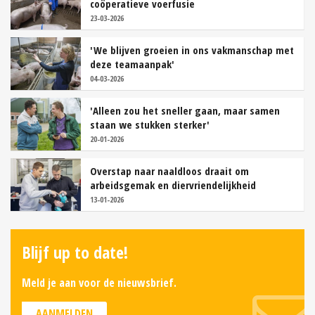
coöperatieve voerfusie
23-03-2026
'We blijven groeien in ons vakmanschap met
deze teamaanpak'
04-03-2026
'Alleen zou het sneller gaan, maar samen
staan we stukken sterker'
20-01-2026
Overstap naar naaldloos draait om
arbeidsgemak en diervriendelijkheid
13-01-2026
Blijf up to date!
Meld je aan voor de nieuwsbrief.
AANMELDEN