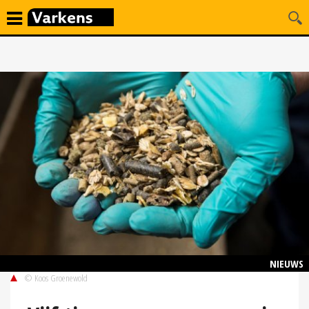
NIEUWS
© Koos Groenewold