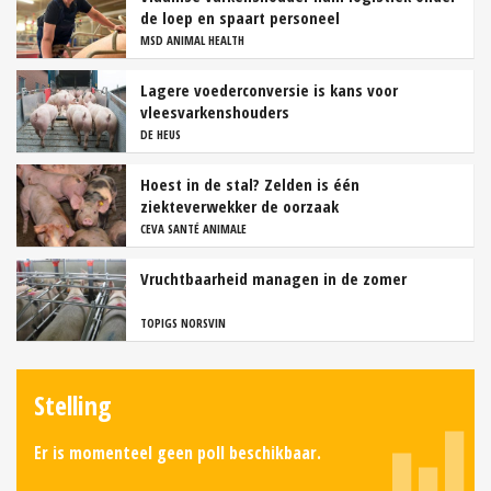
de loep en spaart personeel
MSD ANIMAL HEALTH
Lagere voederconversie is kans voor
vleesvarkenshouders
DE HEUS
Hoest in de stal? Zelden is één
ziekteverwekker de oorzaak
CEVA SANTÉ ANIMALE
Vruchtbaarheid managen in de zomer
TOPIGS NORSVIN
Stelling
Er is momenteel geen poll beschikbaar.