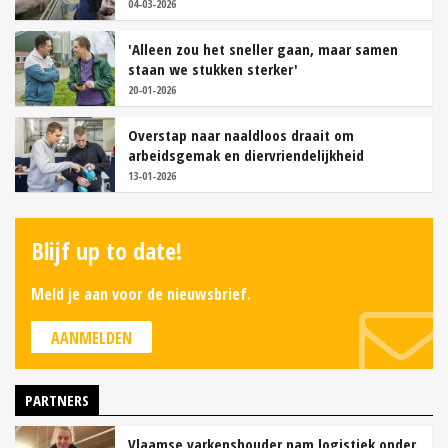
04-03-2026
'Alleen zou het sneller gaan, maar samen
staan we stukken sterker'
20-01-2026
Overstap naar naaldloos draait om
arbeidsgemak en diervriendelijkheid
13-01-2026
Blijf up to date!
Meld je aan voor de nieuwsbrief.
AANMELDEN
PARTNERS
Vlaamse varkenshouder nam logistiek onder