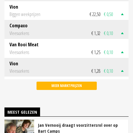
Vion
Biggen weekprijzen
€ 22,50
€ 0,50
Compaxo
Vleesvarkens
€ 1,32
€ 0,10
Van Rooi Meat
Vleesvarkens
€ 1,25
€ 0,10
Vion
Vleesvarkens
€ 1,28
€ 0,10
MEER MARKTPRIJZEN
MEEST GELEZEN
Jan Vernooij draagt voorzittersrol over op
Bart Camps