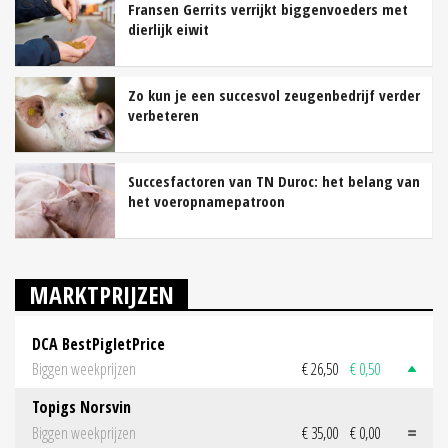
Fransen Gerrits verrijkt biggenvoeders met
dierlijk eiwit
Zo kun je een succesvol zeugenbedrijf verder
verbeteren
Succesfactoren van TN Duroc: het belang van
het voeropnamepatroon
MARKTPRIJZEN
DCA BestPigletPrice
Biggen weekprijzen
€ 26,50
€ 0,50
Topigs Norsvin
Biggen weekprijzen
€ 35,00
€ 0,00