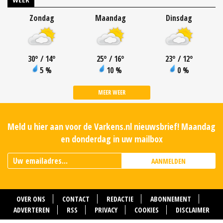
Zondag
Maandag
Dinsdag
30
°
/ 14
°
25
°
/ 16
°
23
°
/ 12
°
5 %
10 %
0 %
MEER WEER
Meld u hier aan voor de Varkens.nl nieuwsbrief! Maandag
en donderdag in uw mailbox
AANMELDEN
OVER ONS
CONTACT
REDACTIE
ABONNEMENT
ADVERTEREN
RSS
PRIVACY
COOKIES
DISCLAIMER