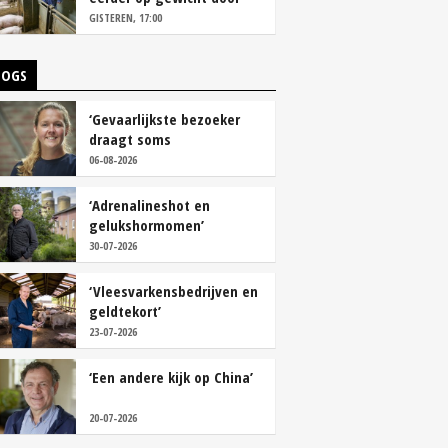
continu aanbod van
GISTEREN, 17:00
brijvoer
LOGS
‘Gevaarlijkste bezoeker
draagt soms
overschoenen’
06-08-2026
‘Adrenalineshot en
gelukshormomen’
30-07-2026
‘Vleesvarkensbedrijven en
geldtekort’
23-07-2026
‘Een andere kijk op China’
20-07-2026