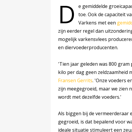
D
e gemiddelde groeicapac
toe. Ook de capaciteit v
Varkens met een
gemid
zijn eerder regel dan uitzondering
mogelijk varkensvlees produceren
en diervoederproducenten.
'Tien jaar geleden was 800 gram 
kilo per dag geen zeldzaamheid me
Fransen Gerrits
. 'Onze voeders 
zijn meegegroeid, maar we zien n
wordt met dezelfde voeders.'
Als biggen bij de vermeerderaar
gegroeid, is dat bepalend voor w
ideale situatie stimuleert een z