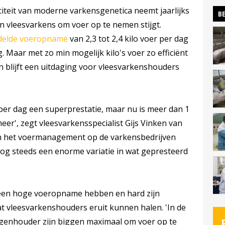
iteit van moderne varkensgenetica neemt jaarlijks
BE
an vleesvarkens om voer op te nemen stijgt.
delde voeropname
van 2,3 tot 2,4 kilo voer per dag
. Maar met zo min mogelijk kilo's voer zo efficiënt
 blijft een uitdaging voor vleesvarkenshouders
per dag een superprestatie, maar nu is meer dan 1
er', zegt vleesvarkensspecialist Gijs Vinken van
en het voermanagement op de varkensbedrijven
og steeds een enorme variatie in wat gepresteerd
 een hoge voeropname hebben en hard zijn
at vleesvarkenshouders eruit kunnen halen. 'In de
eugenhouder zijn biggen maximaal om voer op te