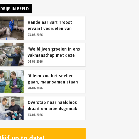
DRIJF IN BEELD
Handelaar Bart Troost
ervaart voordelen van
coöperatieve voerfusie
23-03-2026
'We blijven groeien in ons
vakmanschap met deze
teamaanpak'
04-03-2026
'Alleen zou het sneller
gaan, maar samen staan
we stukken sterker'
20-01-2026
Overstap naar naaldloos
draait om arbeidsgemak
en diervriendelijkheid
13-01-2026
Blijf up to date!