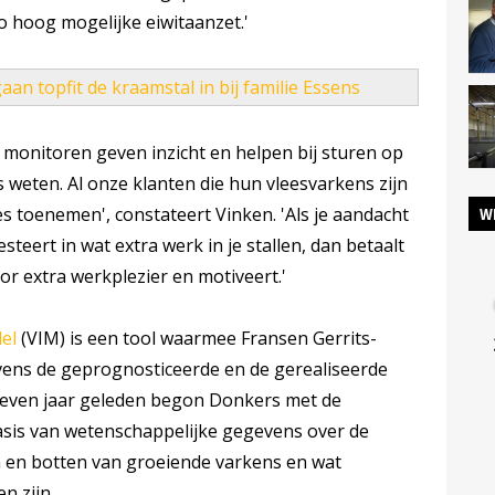
o hoog mogelijke eiwitaanzet.'
an topfit de kraamstal in bij familie Essens
onitoren geven inzicht en helpen bij sturen op
 weten. Al onze klanten die hun vleesvarkens zijn
W
s toenemen', constateert Vinken. 'Als je aandacht
esteert in wat extra werk in je stallen, dan betaalt
oor extra werkplezier en motiveert.'
el
(VIM) is een tool waarmee Fransen Gerrits-
ens de geprognosticeerde en de gerealiseerde
 Zeven jaar geleden begon Donkers met de
asis van wetenschappelijke gegevens over de
 en botten van groeiende varkens en wat
n zijn.