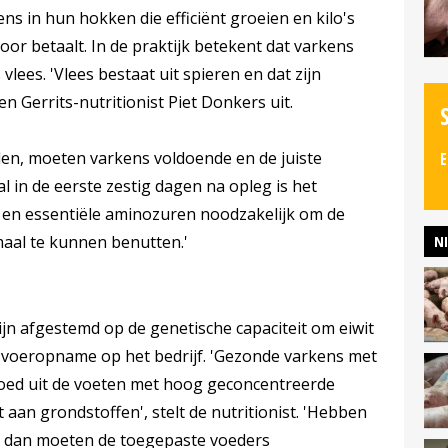
s in hun hokken die efficiënt groeien en kilo's
oor betaalt. In de praktijk betekent dat varkens
vlees. 'Vlees bestaat uit spieren en dat zijn
en Gerrits-nutritionist Piet Donkers uit.
len, moeten varkens voldoende en de juiste
E
 in de eerste zestig dagen na opleg is het
en essentiële aminozuren noodzakelijk om de
N
maal te kunnen benutten.'
ijn afgestemd op de genetische capaciteit om eiwit
e voeropname op het bedrijf. 'Gezonde varkens met
ed uit de voeten met hoog geconcentreerde
 aan grondstoffen', stelt de nutritionist. 'Hebben
, dan moeten de toegepaste voeders