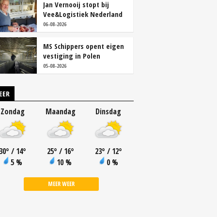
Jan Vernooij stopt bij
Vee&Logistiek Nederland
06-08-2026
MS Schippers opent eigen
vestiging in Polen
05-08-2026
EER
Zondag
Maandag
Dinsdag
30
°
/ 14
°
25
°
/ 16
°
23
°
/ 12
°
5 %
10 %
0 %
MEER WEER