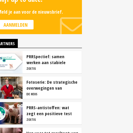
eld je aan voor de nieuwsbrief.
AANMELDEN
ARTNERS
PRRSpectief: samen
werken aan stabiele
resultaten
ZOETIS
Fotoserie: De strategische
overwegingen van
varkensbedrijf Gerrits
DE HEUS
PRRS-antistoffen: wat
zegt een positieve test
echt?
ZOETIS