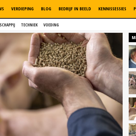
WS
VERDIEPING
BLOG
BEDRIJF IN BEELD
KENNISSESSIES
P
SCHAPPIJ
TECHNIEK
VOEDING
M