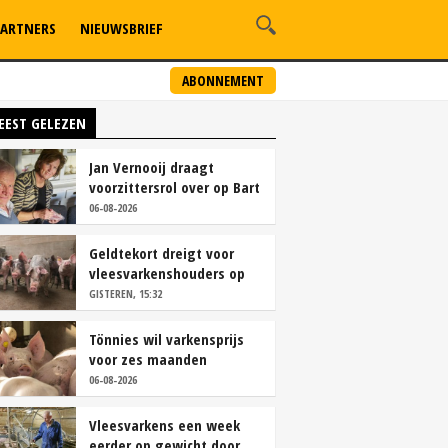
ARTNERS
NIEUWSBRIEF
ABONNEMENT
EEST GELEZEN
Jan Vernooij draagt
voorzittersrol over op Bart
Camps
06-08-2026
Geldtekort dreigt voor
vleesvarkenshouders op
vrije markt
GISTEREN, 15:32
Tönnies wil varkensprijs
voor zes maanden
vastleggen
06-08-2026
Vleesvarkens een week
eerder op gewicht door