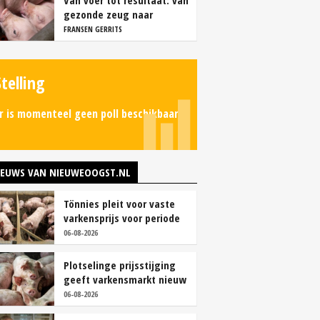
Van voer tot resultaat: van
gezonde zeug naar
succesvolle biggen
FRANSEN GERRITS
Stelling
r is momenteel geen poll beschikbaar.
IEUWS VAN NIEUWEOOGST.NL
Tönnies pleit voor vaste
varkensprijs voor periode
van zes maanden
06-08-2026
Plotselinge prijsstijging
geeft varkensmarkt nieuw
perspectief
06-08-2026