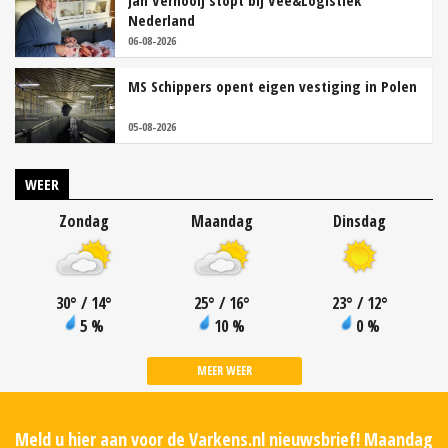
Jan Vernooij stopt bij Vee&Logistiek
Nederland
06-08-2026
MS Schippers opent eigen vestiging in Polen
05-08-2026
WEER
Zondag
Maandag
Dinsdag
30
°
/ 14
°
25
°
/ 16
°
23
°
/ 12
°
5 %
10 %
0 %
MEER WEER
Meld u hier aan voor de Varkens.nl nieuwsbrief! Maandag