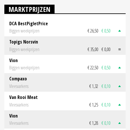
MARKTPRIJZEN
DCA BestPigletPrice
Biggen weekprijzen
€ 26,50
€ 0,50
Topigs Norsvin
Biggen weekprijzen
€ 35,00
€ 0,00
Vion
Biggen weekprijzen
€ 22,50
€ 0,50
Compaxo
Vleesvarkens
€ 1,32
€ 0,10
Van Rooi Meat
Vleesvarkens
€ 1,25
€ 0,10
Vion
Vleesvarkens
€ 1,28
€ 0,10