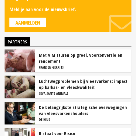
Meld je aan voor de nieuwsbrief.
AANMELDEN
PARTNERS
Met VIM sturen op groei, voerconversie en
rendement
FRANSEN GERRITS
Luchtwegproblemen bij vleesvarkens: impact
op karkas- en vleeskwaliteit
CEVA SANTÉ ANIMALE
De belangrijkste strategische overwegingen
van vleesvarkenshouders
DE HEUS
R staat voor Risico