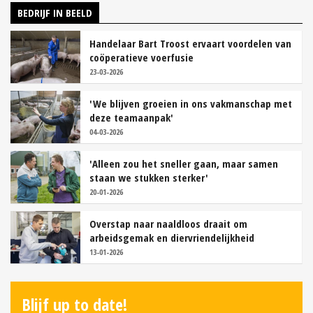
BEDRIJF IN BEELD
Handelaar Bart Troost ervaart voordelen van
coöperatieve voerfusie
23-03-2026
'We blijven groeien in ons vakmanschap met
deze teamaanpak'
04-03-2026
'Alleen zou het sneller gaan, maar samen
staan we stukken sterker'
20-01-2026
Overstap naar naaldloos draait om
arbeidsgemak en diervriendelijkheid
13-01-2026
Blijf up to date!