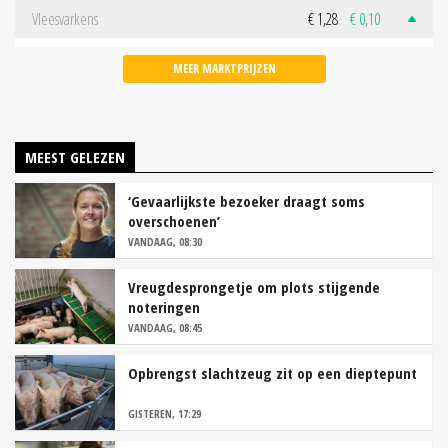
Vleesvarkens
€ 1,28
€ 0,10
MEER MARKTPRIJZEN
MEEST GELEZEN
‘Gevaarlijkste bezoeker draagt soms
overschoenen’
VANDAAG, 08:30
Vreugdesprongetje om plots stijgende
noteringen
VANDAAG, 08:45
Opbrengst slachtzeug zit op een dieptepunt
GISTEREN, 17:29