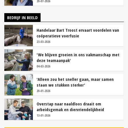
20-07-2026
BEDRIJF IN BEELD
Handelaar Bart Troost ervaart voordelen van
coöperatieve voerfusie
23-03-2026
'We blijven groeien in ons vakmanschap met
deze teamaanpak'
04-03-2026
'Alleen zou het sneller gaan, maar samen
staan we stukken sterker'
20-01-2026
Overstap naar naaldloos draait om
arbeidsgemak en diervriendelijkheid
13-01-2026