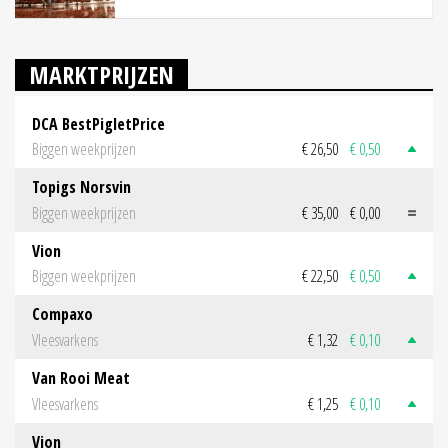
MARKTPRIJZEN
DCA BestPigletPrice
Biggen weekprijzen
€ 26,50
€ 0,50
Topigs Norsvin
Biggen weekprijzen
€ 35,00
€ 0,00
Vion
Biggen weekprijzen
€ 22,50
€ 0,50
Compaxo
Vleesvarkens
€ 1,32
€ 0,10
Van Rooi Meat
Vleesvarkens
€ 1,25
€ 0,10
Vion