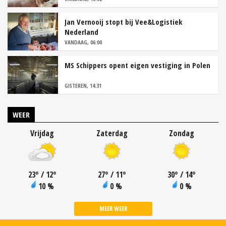
Jan Vernooij stopt bij Vee&Logistiek
Nederland
VANDAAG, 06:00
MS Schippers opent eigen vestiging in Polen
GISTEREN, 14:31
WEER
Vrijdag
Zaterdag
Zondag
23
°
/ 12
°
27
°
/ 11
°
30
°
/ 14
°
10 %
0 %
0 %
MEER WEER