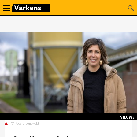
NIEUWS
© Koos Groenewold