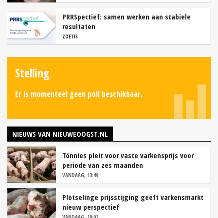
PRRSpectief: samen werken aan stabiele
resultaten
ZOETIS
Stelling
Er is momenteel geen poll beschikbaar.
NIEUWS VAN NIEUWEOOGST.NL
Tönnies pleit voor vaste varkensprijs voor
periode van zes maanden
VANDAAG, 13:49
Plotselinge prijsstijging geeft varkensmarkt
nieuw perspectief
VANDAAG, 10:02