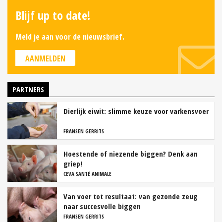
Blijf up to date!
Meld je aan voor de nieuwsbrief.
AANMELDEN
PARTNERS
Dierlijk eiwit: slimme keuze voor varkensvoer
FRANSEN GERRITS
Hoestende of niezende biggen? Denk aan
griep!
CEVA SANTÉ ANIMALE
Van voer tot resultaat: van gezonde zeug
naar succesvolle biggen
FRANSEN GERRITS