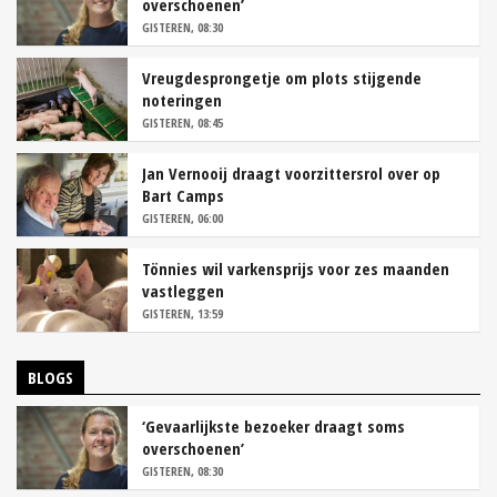
overschoenen’
GISTEREN, 08:30
Vreugdesprongetje om plots stijgende
noteringen
GISTEREN, 08:45
Jan Vernooij draagt voorzittersrol over op
Bart Camps
GISTEREN, 06:00
Tönnies wil varkensprijs voor zes maanden
vastleggen
GISTEREN, 13:59
BLOGS
‘Gevaarlijkste bezoeker draagt soms
overschoenen’
GISTEREN, 08:30