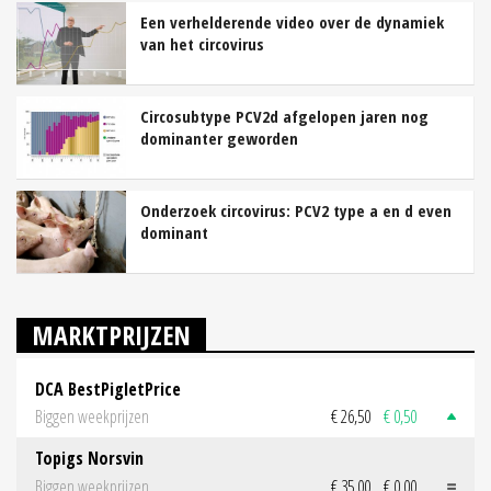
Een verhelderende video over de dynamiek
van het circovirus
Circosubtype PCV2d afgelopen jaren nog
dominanter geworden
Onderzoek circovirus: PCV2 type a en d even
dominant
MARKTPRIJZEN
DCA BestPigletPrice
Biggen weekprijzen
€ 26,50
€ 0,50
Topigs Norsvin
Biggen weekprijzen
€ 35,00
€ 0,00