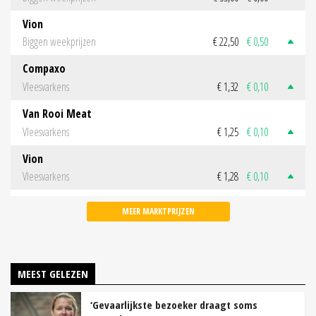
Vion
Biggen weekprijzen
€ 22,50
€ 0,50
Compaxo
Vleesvarkens
€ 1,32
€ 0,10
Van Rooi Meat
Vleesvarkens
€ 1,25
€ 0,10
Vion
Vleesvarkens
€ 1,28
€ 0,10
MEER MARKTPRIJZEN
MEEST GELEZEN
‘Gevaarlijkste bezoeker draagt soms