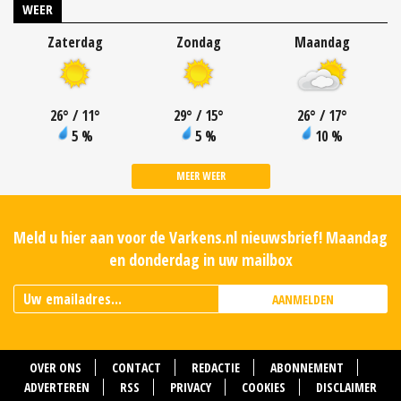
WEER
Zaterdag
Zondag
Maandag
26
°
/ 11
°
29
°
/ 15
°
26
°
/ 17
°
5 %
5 %
10 %
MEER WEER
Meld u hier aan voor de Varkens.nl nieuwsbrief! Maandag
en donderdag in uw mailbox
AANMELDEN
OVER ONS
CONTACT
REDACTIE
ABONNEMENT
ADVERTEREN
RSS
PRIVACY
COOKIES
DISCLAIMER