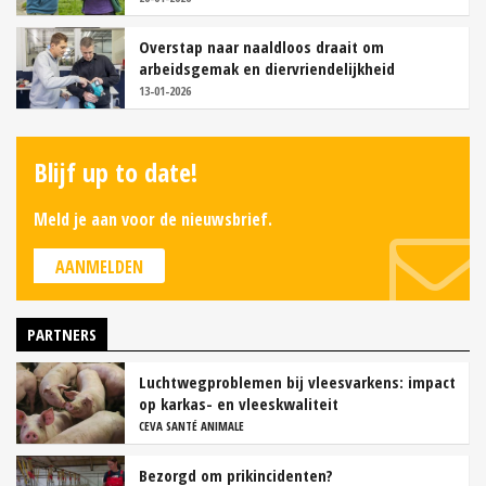
Overstap naar naaldloos draait om
arbeidsgemak en diervriendelijkheid
13-01-2026
Blijf up to date!
Meld je aan voor de nieuwsbrief.
AANMELDEN
PARTNERS
Luchtwegproblemen bij vleesvarkens: impact
op karkas- en vleeskwaliteit
CEVA SANTÉ ANIMALE
Bezorgd om prikincidenten?