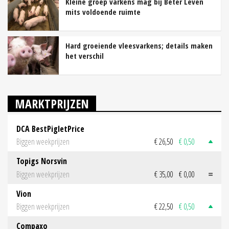
Kleine groep varkens mag bij Beter Leven
mits voldoende ruimte
Hard groeiende vleesvarkens; details maken
het verschil
MARKTPRIJZEN
DCA BestPigletPrice
Biggen weekprijzen
€ 26,50
€ 0,50
Topigs Norsvin
Biggen weekprijzen
€ 35,00
€ 0,00
Vion
Biggen weekprijzen
€ 22,50
€ 0,50
Compaxo