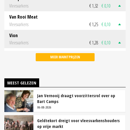
Vleesvarkens
€ 1,32
€ 0,10
Van Rooi Meat
Vleesvarkens
€ 1,25
€ 0,10
Vion
Vleesvarkens
€ 1,28
€ 0,10
MEER MARKTPRIJZEN
MEEST GELEZEN
Jan Vernooij draagt voorzittersrol over op
Bart Camps
06-08-2026
Geldtekort dreigt voor vleesvarkenshouders
op vrije markt