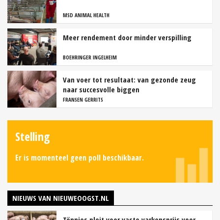
MSD ANIMAL HEALTH
Meer rendement door minder verspilling
BOEHRINGER INGELHEIM
Van voer tot resultaat: van gezonde zeug
naar succesvolle biggen
FRANSEN GERRITS
Stelling
Er is momenteel geen poll beschikbaar.
NIEUWS VAN NIEUWEOOGST.NL
Tönnies pleit voor vaste varkensprijs voor