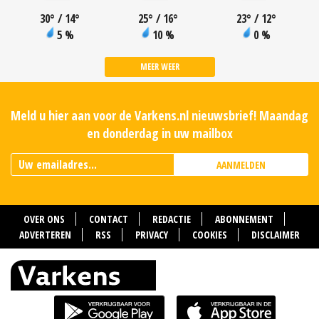
30
°
/ 14
°
25
°
/ 16
°
23
°
/ 12
°
5 %
10 %
0 %
MEER WEER
Meld u hier aan voor de Varkens.nl nieuwsbrief! Maandag
en donderdag in uw mailbox
AANMELDEN
OVER ONS
CONTACT
REDACTIE
ABONNEMENT
ADVERTEREN
RSS
PRIVACY
COOKIES
DISCLAIMER