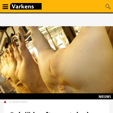
NIEUWS
© Henk Riswick