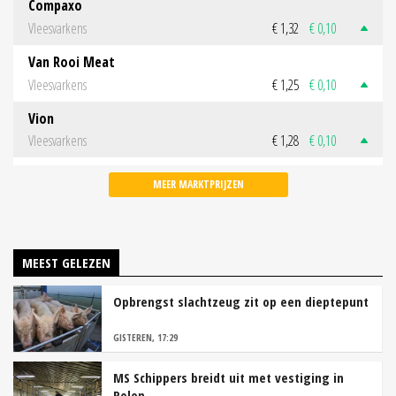
Compaxo
Vleesvarkens
€ 1,32
€ 0,10
Van Rooi Meat
Vleesvarkens
€ 1,25
€ 0,10
Vion
Vleesvarkens
€ 1,28
€ 0,10
MEER MARKTPRIJZEN
MEEST GELEZEN
Opbrengst slachtzeug zit op een dieptepunt
GISTEREN, 17:29
MS Schippers breidt uit met vestiging in
Polen