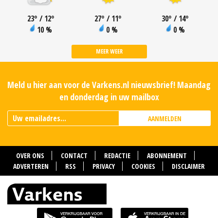
23
°
/ 12
°
27
°
/ 11
°
30
°
/ 14
°
10 %
0 %
0 %
MEER WEER
Meld u hier aan voor de Varkens.nl nieuwsbrief! Maandag
en donderdag in uw mailbox
AANMELDEN
OVER ONS
CONTACT
REDACTIE
ABONNEMENT
ADVERTEREN
RSS
PRIVACY
COOKIES
DISCLAIMER