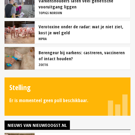
Varkenshouders laten veel genetische
vooruitgang liggen
TOPIGS NORSVIN
Verotoxine onder de radar: wat je niet ziet,
kost je wel geld
HIPRA
Berengeur bij varkens: castreren, vaccineren
of intact houden?
ZOETIS
Stelling
Er is momenteel geen poll beschikbaar.
NIEUWS VAN NIEUWEOOGST.NL