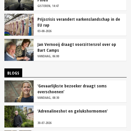
GISTEREN, 14:47
Prijscrisis verandert varkenslandschap in de
EU rap
03-08-2026
Jan Vernooij draagt voorzittersrol over op
Bart Camps
VANDAAG, 06:00
BLOGS
‘Gevaarlijkste bezoeker draagt soms
overschoenen’
VANDAAG, 08:30
‘Adrenalineshot en gelukshormomen’
30-07-2026