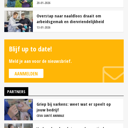
20-01-2026
Overstap naar naaldloos draait om
arbeidsgemak en diervriendelijkheid
13-01-2026
Blijf up to date!
Meld je aan voor de nieuwsbrief.
AANMELDEN
PARTNERS
Griep bij varkens: weet wat er speelt op
jouw bedrijf
CEVA SANTÉ ANIMALE