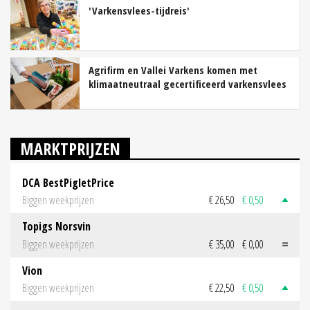
'Varkensvlees-tijdreis'
Agrifirm en Vallei Varkens komen met
klimaatneutraal gecertificeerd varkensvlees
MARKTPRIJZEN
DCA BestPigletPrice
Biggen weekprijzen
€ 26,50
€ 0,50
Topigs Norsvin
Biggen weekprijzen
€ 35,00
€ 0,00
Vion
Biggen weekprijzen
€ 22,50
€ 0,50