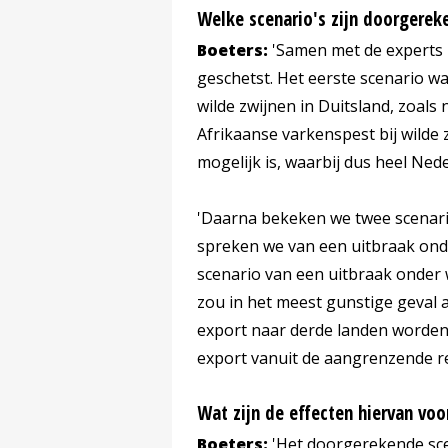
Welke scenario's zijn doorgerek
Boeters:
'Samen met de experts z
geschetst. Het eerste scenario w
wilde zwijnen in Duitsland, zoals
Afrikaanse varkenspest bij wilde 
mogelijk is, waarbij dus heel Ned
'Daarna bekeken we twee scenario
spreken we van een uitbraak onde
scenario van een uitbraak onder 
zou in het meest gunstige geval a
export naar derde landen worden
export vanuit de aangrenzende re
Wat zijn de effecten hiervan voo
Boeters:
'Het doorgerekende sce