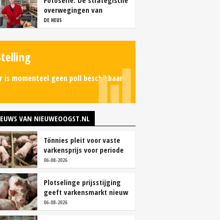
Fotoserie: De strategische
overwegingen van
varkensbedrijf Gerrits
DE HEUS
Stelling
r is momenteel geen poll beschikbaar.
IEUWS VAN NIEUWEOOGST.NL
Tönnies pleit voor vaste
varkensprijs voor periode
van zes maanden
06-08-2026
Plotselinge prijsstijging
geeft varkensmarkt nieuw
perspectief
06-08-2026