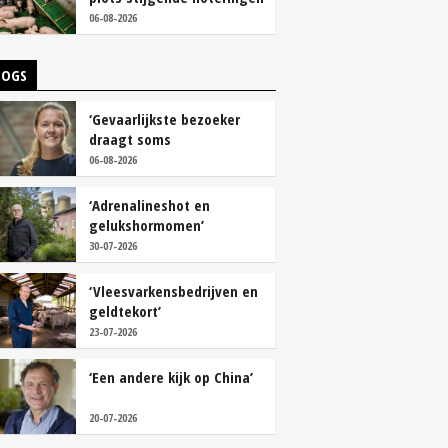
06-08-2026
LOGS
‘Gevaarlijkste bezoeker
draagt soms
overschoenen’
06-08-2026
‘Adrenalineshot en
gelukshormomen’
30-07-2026
‘Vleesvarkensbedrijven en
geldtekort’
23-07-2026
‘Een andere kijk op China’
20-07-2026