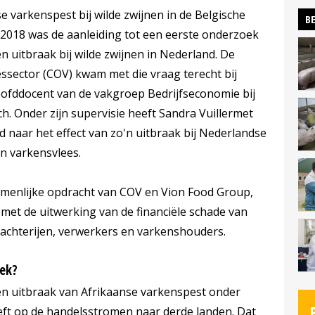
e varkenspest bij wilde zwijnen in de Belgische
BE
2018 was de aanleiding tot een eerste onderzoek
n uitbraak bij wilde zwijnen in Nederland. De
essector (COV) kwam met die vraag terecht bij
oofddocent van de vakgroep Bedrijfseconomie bij
. Onder zijn supervisie heeft Sandra Vuillermet
 naar het effect van zo'n uitbraak bij Nederlandse
n varkensvlees.
menlijke opdracht van COV en Vion Food Group,
met de uitwerking van de financiële schade van
slachterijen, verwerkers en varkenshouders.
oek?
 een uitbraak van Afrikaanse varkenspest onder
eeft op de handelsstromen naar derde landen. Dat