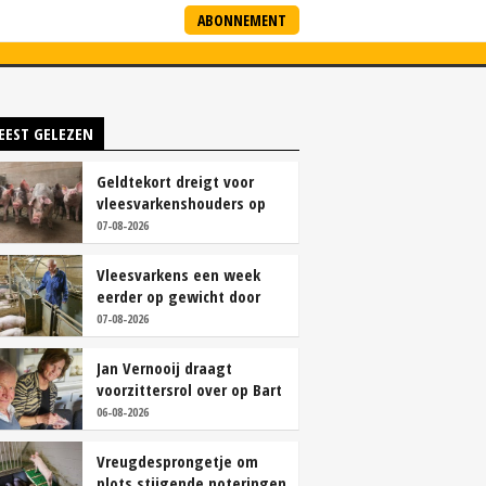
ABONNEMENT
ARTNERS
NIEUWSBRIEF
EEST GELEZEN
Geldtekort dreigt voor
vleesvarkenshouders op
vrije markt
07-08-2026
Vleesvarkens een week
eerder op gewicht door
continu aanbod van
07-08-2026
brijvoer
Jan Vernooij draagt
voorzittersrol over op Bart
Camps
06-08-2026
Vreugdesprongetje om
plots stijgende noteringen