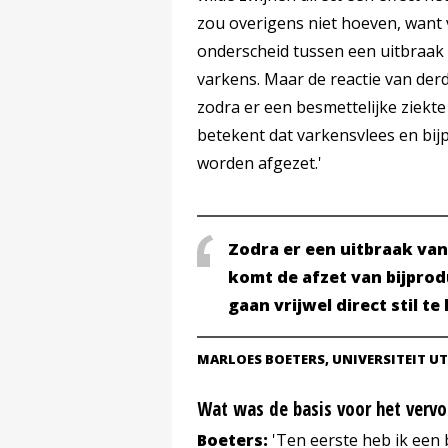
zou overigens niet hoeven, want vo
onderscheid tussen een uitbraak 
varkens. Maar de reactie van derd
zodra er een besmettelijke ziekte
betekent dat varkensvlees en bi
worden afgezet.'
Zodra er een uitbraak van
komt de afzet van bijpro
gaan vrijwel direct stil te
MARLOES BOETERS, UNIVERSITEIT U
Wat was de basis voor het verv
Boeters:
'Ten eerste heb ik een b