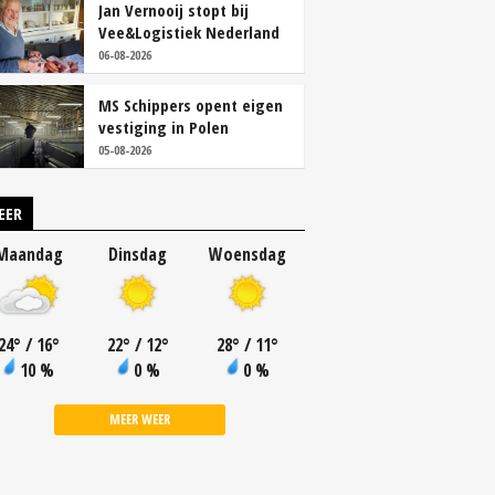
Jan Vernooij stopt bij
Vee&Logistiek Nederland
06-08-2026
MS Schippers opent eigen
vestiging in Polen
05-08-2026
EER
Maandag
Dinsdag
Woensdag
24
°
/ 16
°
22
°
/ 12
°
28
°
/ 11
°
10 %
0 %
0 %
MEER WEER