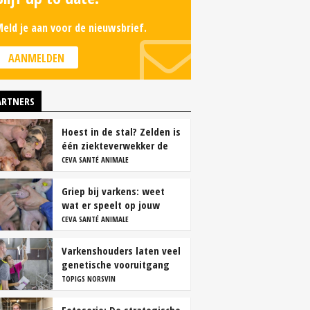
eld je aan voor de nieuwsbrief.
AANMELDEN
ARTNERS
Hoest in de stal? Zelden is
één ziekteverwekker de
oorzaak
CEVA SANTÉ ANIMALE
Griep bij varkens: weet
wat er speelt op jouw
bedrijf
CEVA SANTÉ ANIMALE
Varkenshouders laten veel
genetische vooruitgang
liggen
TOPIGS NORSVIN