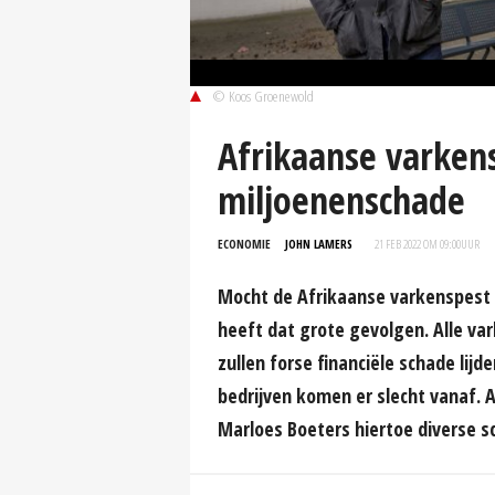
© Koos Groenewold
Afrikaanse varkens
miljoenenschade
ECONOMIE
JOHN LAMERS
21 FEB 2022 OM 09:00
UUR
Mocht de Afrikaanse varkenspest 
heeft dat grote gevolgen. Alle v
zullen forse financiële schade lij
bedrijven komen er slecht vanaf. 
Marloes Boeters hiertoe diverse s