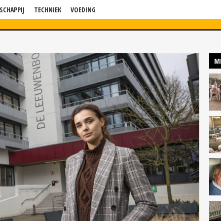
SCHAPPIJ
TECHNIEK
VOEDING
WS
VERDIEPING
BLOG
BEDRIJF IN BEELD
KENNISSESSIES
P
M