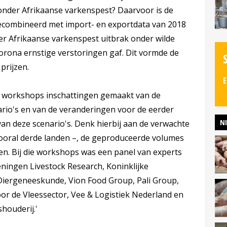
onder Afrikaanse varkenspest? Daarvoor is de
gecombineerd met import- en exportdata van 2018
er Afrikaanse varkenspest uitbrak onder wilde
corona ernstige verstoringen gaf. Dit vormde de
prijzen.
E
re workshops inschattingen gemaakt van de
rio's en van de veranderingen voor de eerder
N
an deze scenario's. Denk hierbij aan de verwachte
ooral derde landen –, de geproduceerde volumes
zen. Bij die workshops was een panel van experts
ningen Livestock Research, Koninklijke
iergeneeskunde, Vion Food Group, Pali Group,
oor de Vleessector, Vee & Logistiek Nederland en
houderij.'