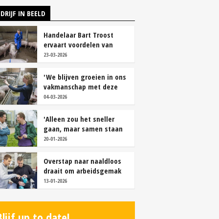
DRIJF IN BEELD
Handelaar Bart Troost
ervaart voordelen van
coöperatieve voerfusie
23-03-2026
'We blijven groeien in ons
vakmanschap met deze
teamaanpak'
04-03-2026
'Alleen zou het sneller
gaan, maar samen staan
we stukken sterker'
20-01-2026
Overstap naar naaldloos
draait om arbeidsgemak
en diervriendelijkheid
13-01-2026
Blijf up to date!