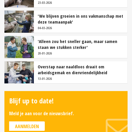
23-03-2026
'We blijven groeien in ons vakmanschap met
deze teamaanpak'
04-03-2026
'Alleen zou het sneller gaan, maar samen
staan we stukken sterker'
20-01-2026
Overstap naar naaldloos draait om
arbeidsgemak en diervriendelijkheid
13-01-2026
Blijf up to date!
Meld je aan voor de nieuwsbrief.
AANMELDEN