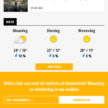
05-08-2026
WEER
Maandag
Dinsdag
Woensdag
24
°
/ 16
°
22
°
/ 12
°
28
°
/ 11
°
10 %
0 %
0 %
MEER WEER
Meld u hier aan voor de Varkens.nl nieuwsbrief! Maandag
en donderdag in uw mailbox
AANMELDEN