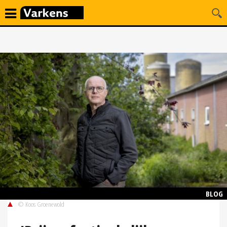
BLOG
© Koos Groenewold