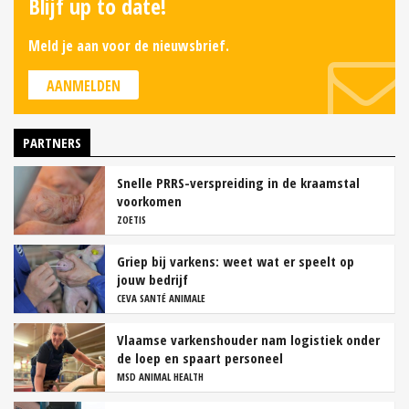
Blijf up to date!
Meld je aan voor de nieuwsbrief.
AANMELDEN
PARTNERS
Snelle PRRS-verspreiding in de kraamstal
voorkomen
ZOETIS
Griep bij varkens: weet wat er speelt op
jouw bedrijf
CEVA SANTÉ ANIMALE
Vlaamse varkenshouder nam logistiek onder
de loep en spaart personeel
MSD ANIMAL HEALTH