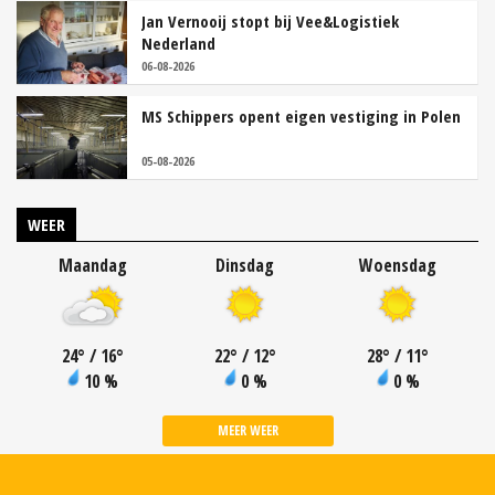
Jan Vernooij stopt bij Vee&Logistiek
Nederland
06-08-2026
MS Schippers opent eigen vestiging in Polen
05-08-2026
WEER
Maandag
Dinsdag
Woensdag
24
°
/ 16
°
22
°
/ 12
°
28
°
/ 11
°
10 %
0 %
0 %
MEER WEER