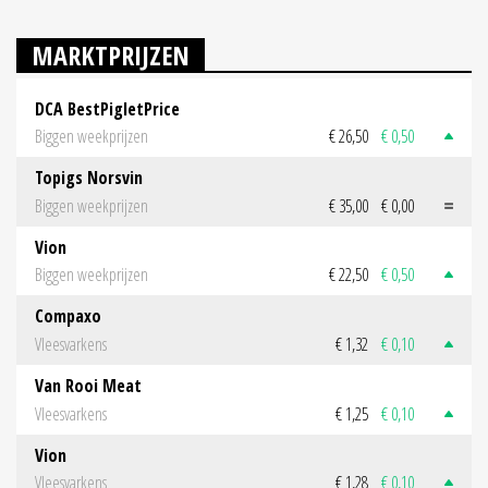
MARKTPRIJZEN
DCA BestPigletPrice
Biggen weekprijzen
€ 26,50
€ 0,50
Topigs Norsvin
Biggen weekprijzen
€ 35,00
€ 0,00
Vion
Biggen weekprijzen
€ 22,50
€ 0,50
Compaxo
Vleesvarkens
€ 1,32
€ 0,10
Van Rooi Meat
Vleesvarkens
€ 1,25
€ 0,10
Vion
Vleesvarkens
€ 1,28
€ 0,10