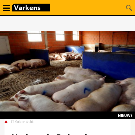
NIEUWS
© Varkens Archief