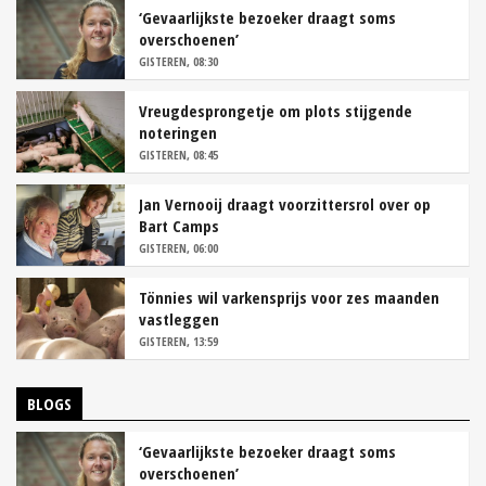
‘Gevaarlijkste bezoeker draagt soms
overschoenen’
GISTEREN, 08:30
Vreugdesprongetje om plots stijgende
noteringen
GISTEREN, 08:45
Jan Vernooij draagt voorzittersrol over op
Bart Camps
GISTEREN, 06:00
Tönnies wil varkensprijs voor zes maanden
vastleggen
GISTEREN, 13:59
BLOGS
‘Gevaarlijkste bezoeker draagt soms
overschoenen’