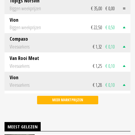
Topigs Norsvin
Biggen weekprijzen
€ 35,00
€ 0,00
Vion
Biggen weekprijzen
€ 22,50
€ 0,50
Compaxo
Vleesvarkens
€ 1,32
€ 0,10
Van Rooi Meat
Vleesvarkens
€ 1,25
€ 0,10
Vion
Vleesvarkens
€ 1,28
€ 0,10
MEER MARKTPRIJZEN
MEEST GELEZEN