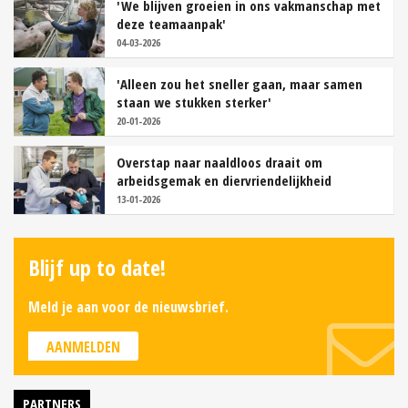
'We blijven groeien in ons vakmanschap met
deze teamaanpak'
04-03-2026
'Alleen zou het sneller gaan, maar samen
staan we stukken sterker'
20-01-2026
Overstap naar naaldloos draait om
arbeidsgemak en diervriendelijkheid
13-01-2026
Blijf up to date!
Meld je aan voor de nieuwsbrief.
AANMELDEN
PARTNERS