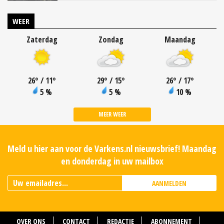
WEER
Zaterdag
Zondag
Maandag
26
°
/ 11
°
29
°
/ 15
°
26
°
/ 17
°
5 %
5 %
10 %
MEER WEER
Meld u hier aan voor de Varkens.nl nieuwsbrief! Maandag
en donderdag in uw mailbox
AANMELDEN
OVER ONS
CONTACT
REDACTIE
ABONNEMENT