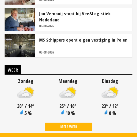
Jan Vernooij stopt bij Vee&Logistiek
Nederland
06-08-2026
MS Schippers opent eigen vestiging in Polen
05-08-2026
WEER
Zondag
Maandag
Dinsdag
30
°
/ 14
°
25
°
/ 16
°
23
°
/ 12
°
5 %
10 %
0 %
MEER WEER