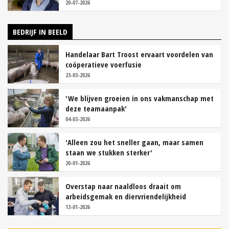
20-07-2026
BEDRIJF IN BEELD
Handelaar Bart Troost ervaart voordelen van
coöperatieve voerfusie
23-03-2026
'We blijven groeien in ons vakmanschap met
deze teamaanpak'
04-03-2026
'Alleen zou het sneller gaan, maar samen
staan we stukken sterker'
20-01-2026
Overstap naar naaldloos draait om
arbeidsgemak en diervriendelijkheid
13-01-2026