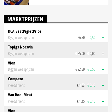
MARKTPRIJZEN
DCA BestPigletPrice
Biggen weekprijzen
€ 26,50
€ 0,50
Topigs Norsvin
Biggen weekprijzen
€ 35,00
€ 0,00
Vion
Biggen weekprijzen
€ 22,50
€ 0,50
Compaxo
Vleesvarkens
€ 1,32
€ 0,10
Van Rooi Meat
Vleesvarkens
€ 1,25
€ 0,10
Vion