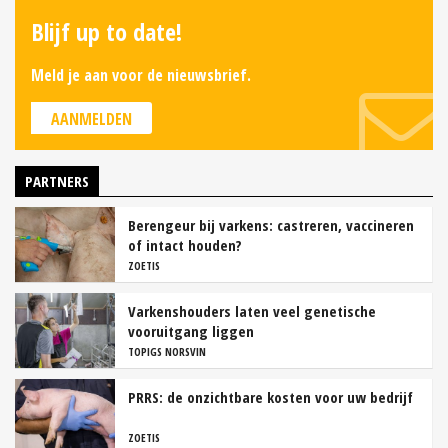
Blijf up to date!
Meld je aan voor de nieuwsbrief.
AANMELDEN
PARTNERS
Berengeur bij varkens: castreren, vaccineren
of intact houden?
ZOETIS
Varkenshouders laten veel genetische
vooruitgang liggen
TOPIGS NORSVIN
PRRS: de onzichtbare kosten voor uw bedrijf
ZOETIS