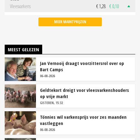
Vleesvarkens
€ 1,28
€ 0,10
MEER MARKTPRIJZEN
MEEST GELEZEN
Jan Vernooij draagt voorzittersrol over op
Bart Camps
06-08-2026
Geldtekort dreigt voor vleesvarkenshouders
op vrije markt
GISTEREN, 15:32
Tönnies wil varkensprijs voor zes maanden
vastleggen
06-08-2026