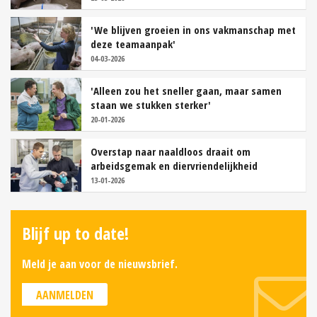
'We blijven groeien in ons vakmanschap met
deze teamaanpak'
04-03-2026
'Alleen zou het sneller gaan, maar samen
staan we stukken sterker'
20-01-2026
Overstap naar naaldloos draait om
arbeidsgemak en diervriendelijkheid
13-01-2026
Blijf up to date!
Meld je aan voor de nieuwsbrief.
AANMELDEN