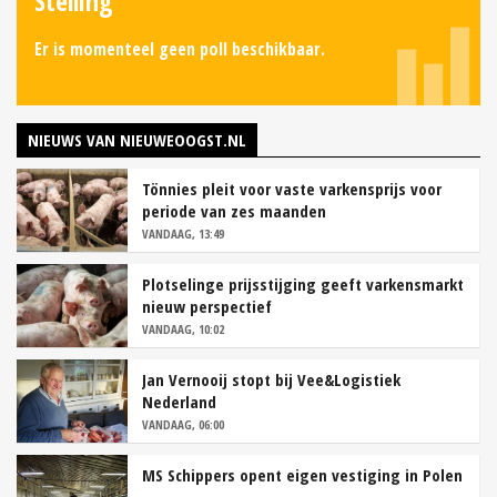
Stelling
Er is momenteel geen poll beschikbaar.
NIEUWS VAN NIEUWEOOGST.NL
Tönnies pleit voor vaste varkensprijs voor
periode van zes maanden
VANDAAG, 13:49
Plotselinge prijsstijging geeft varkensmarkt
nieuw perspectief
VANDAAG, 10:02
Jan Vernooij stopt bij Vee&Logistiek
Nederland
VANDAAG, 06:00
MS Schippers opent eigen vestiging in Polen