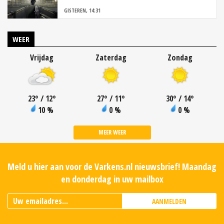
GISTEREN, 14:31
WEER
Vrijdag
Zaterdag
Zondag
23
°
/ 12
°
27
°
/ 11
°
30
°
/ 14
°
10 %
0 %
0 %
MEER WEER
Meld u hier aan voor de Varkens.nl nieuwsbrief! Maandag
en donderdag in uw mailbox
AANMELDEN