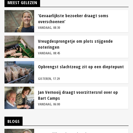
MEEST GELEZEN
‘Gevaarlijkste bezoeker draagt soms
overschoenen’
VANDAAG, 08:30
Vreugdesprongetje om plots stijgende
noteringen
VANDAAG, 08:45
Opbrengst slachtzeug zit op een dieptepunt
GISTEREN, 17:29
Jan Vernooij draagt voorzittersrol over op
Bart Camps
VANDAAG, 06:00
BLOGS