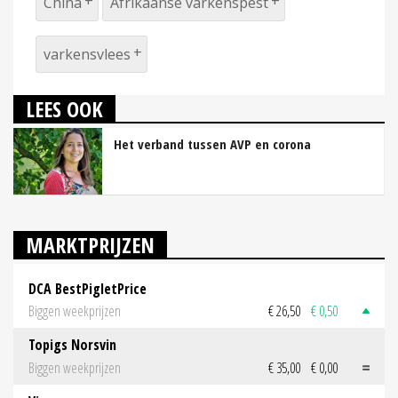
China
Afrikaanse varkenspest
varkensvlees
LEES OOK
Het verband tussen AVP en corona
MARKTPRIJZEN
DCA BestPigletPrice
Biggen weekprijzen
€ 26,50
€ 0,50
Topigs Norsvin
Biggen weekprijzen
€ 35,00
€ 0,00