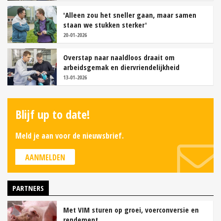
'Alleen zou het sneller gaan, maar samen
staan we stukken sterker'
20-01-2026
Overstap naar naaldloos draait om
arbeidsgemak en diervriendelijkheid
13-01-2026
Blijf up to date!
Meld je aan voor de nieuwsbrief.
AANMELDEN
PARTNERS
Met VIM sturen op groei, voerconversie en
rendement