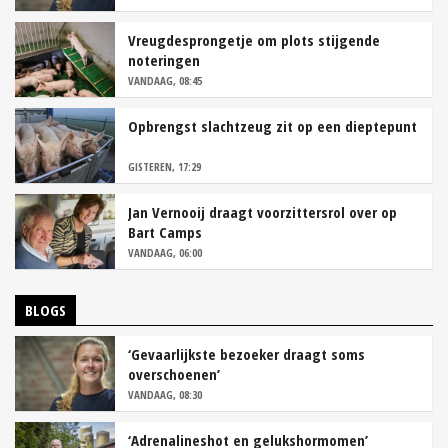
Vreugdesprongetje om plots stijgende
noteringen
VANDAAG, 08:45
Opbrengst slachtzeug zit op een dieptepunt
GISTEREN, 17:29
Jan Vernooij draagt voorzittersrol over op
Bart Camps
VANDAAG, 06:00
BLOGS
‘Gevaarlijkste bezoeker draagt soms
overschoenen’
VANDAAG, 08:30
‘Adrenalineshot en gelukshormomen’