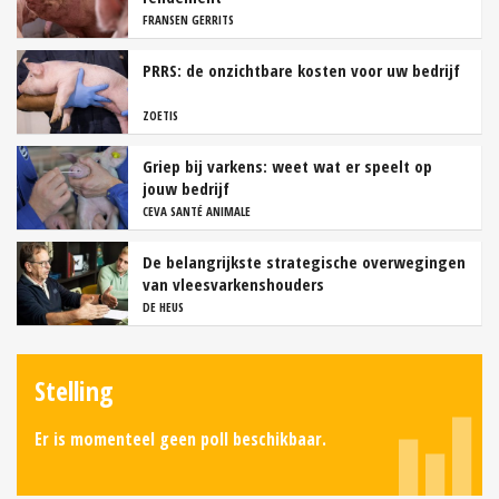
FRANSEN GERRITS
PRRS: de onzichtbare kosten voor uw bedrijf
ZOETIS
Griep bij varkens: weet wat er speelt op
jouw bedrijf
CEVA SANTÉ ANIMALE
De belangrijkste strategische overwegingen
van vleesvarkenshouders
DE HEUS
Stelling
Er is momenteel geen poll beschikbaar.