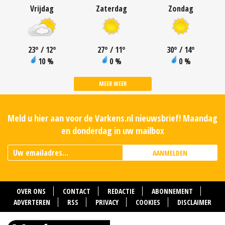
Vrijdag
Zaterdag
Zondag
23
°
/ 12
°
27
°
/ 11
°
30
°
/ 14
°
10 %
0 %
0 %
MEER WEER
Meld u hier aan voor de Varkens.nl nieuwsbrief! Maandag
en donderdag in uw mailbox
AANMELDEN
OVER ONS
CONTACT
REDACTIE
ABONNEMENT
ADVERTEREN
RSS
PRIVACY
COOKIES
DISCLAIMER