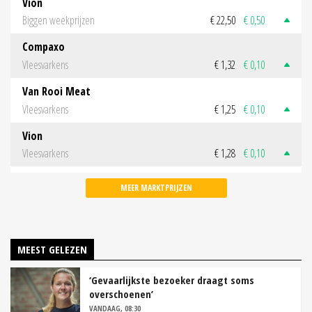
Vion
Biggen weekprijzen
€ 22,50
€ 0,50
Compaxo
Vleesvarkens
€ 1,32
€ 0,10
Van Rooi Meat
Vleesvarkens
€ 1,25
€ 0,10
Vion
Vleesvarkens
€ 1,28
€ 0,10
MEER MARKTPRIJZEN
MEEST GELEZEN
‘Gevaarlijkste bezoeker draagt soms
overschoenen’
VANDAAG, 08:30