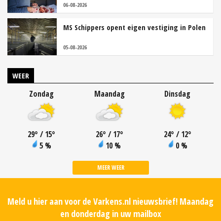
06-08-2026
MS Schippers opent eigen vestiging in Polen
05-08-2026
WEER
Zondag
Maandag
Dinsdag
29
°
/ 15
°
26
°
/ 17
°
24
°
/ 12
°
5 %
10 %
0 %
MEER WEER
Meld u hier aan voor de Varkens.nl nieuwsbrief! Maandag
en donderdag in uw mailbox