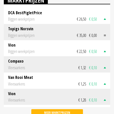
MARKTPRIJZEN
DCA BestPigletPrice
Biggen weekprijzen
€ 26,50
€ 0,50
Topigs Norsvin
Biggen weekprijzen
€ 35,00
€ 0,00
Vion
Biggen weekprijzen
€ 22,50
€ 0,50
Compaxo
Vleesvarkens
€ 1,32
€ 0,10
Van Rooi Meat
Vleesvarkens
€ 1,25
€ 0,10
Vion
Vleesvarkens
€ 1,28
€ 0,10
MEER MARKTPRIJZEN