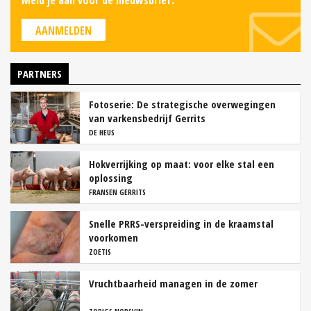
Meld je aan voor de nieuwsbrief.
AANMELDEN
PARTNERS
Fotoserie: De strategische overwegingen
van varkensbedrijf Gerrits
DE HEUS
Hokverrijking op maat: voor elke stal een
oplossing
FRANSEN GERRITS
Snelle PRRS-verspreiding in de kraamstal
voorkomen
ZOETIS
Vruchtbaarheid managen in de zomer