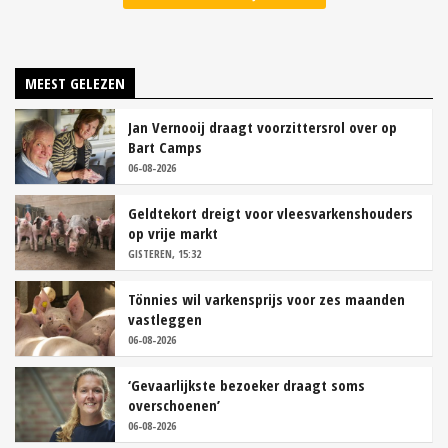
MEEST GELEZEN
Jan Vernooij draagt voorzittersrol over op
Bart Camps
06-08-2026
Geldtekort dreigt voor vleesvarkenshouders
op vrije markt
GISTEREN, 15:32
Tönnies wil varkensprijs voor zes maanden
vastleggen
06-08-2026
‘Gevaarlijkste bezoeker draagt soms
overschoenen’
06-08-2026