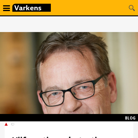
BLOG
©