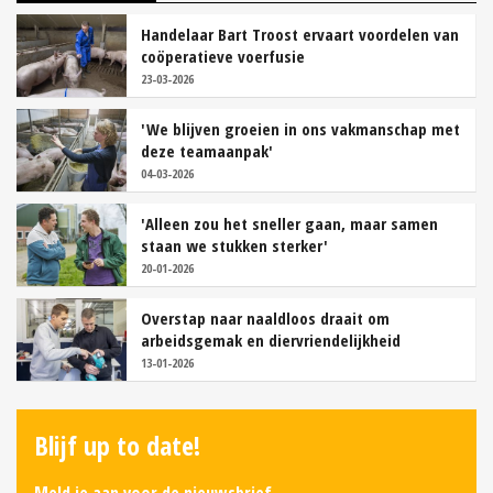
Handelaar Bart Troost ervaart voordelen van
coöperatieve voerfusie
23-03-2026
'We blijven groeien in ons vakmanschap met
deze teamaanpak'
04-03-2026
'Alleen zou het sneller gaan, maar samen
staan we stukken sterker'
20-01-2026
Overstap naar naaldloos draait om
arbeidsgemak en diervriendelijkheid
13-01-2026
Blijf up to date!