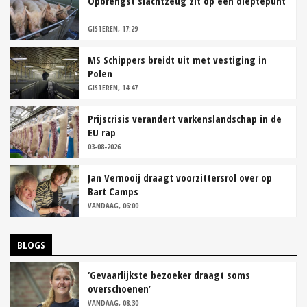
Opbrengst slachtzeug zit op een dieptepunt
GISTEREN, 17:29
MS Schippers breidt uit met vestiging in
Polen
GISTEREN, 14:47
Prijscrisis verandert varkenslandschap in de
EU rap
03-08-2026
Jan Vernooij draagt voorzittersrol over op
Bart Camps
VANDAAG, 06:00
BLOGS
‘Gevaarlijkste bezoeker draagt soms
overschoenen’
VANDAAG, 08:30