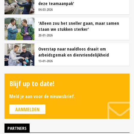
deze teamaanpak'
04-03-2026
'Alleen zou het sneller gaan, maar samen
staan we stukken sterker'
20-01-2026
Overstap naar naaldloos draait om
arbeidsgemak en diervriendelijkheid
13-01-2026
Blijf up to date!
Meld je aan voor de nieuwsbrief.
AANMELDEN
PARTNERS