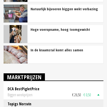
Natuurlijk bijvoeren biggen wekt verbazing
Hoge voeropname, hoog toomgewicht
In de kraamstal komt alles samen
MARKTPRIJZEN
DCA BestPigletPrice
Biggen weekprijzen
€ 26,50
€ 0,50
Topigs Norsvin