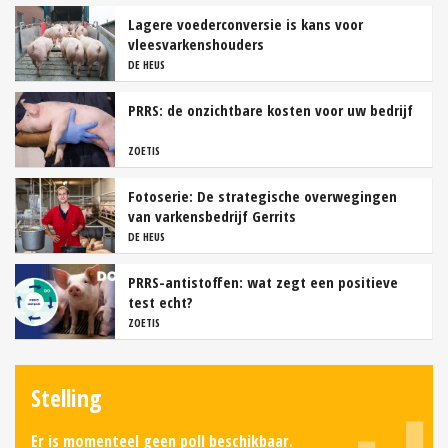
Lagere voederconversie is kans voor
vleesvarkenshouders
DE HEUS
PRRS: de onzichtbare kosten voor uw bedrijf
ZOETIS
Fotoserie: De strategische overwegingen
van varkensbedrijf Gerrits
DE HEUS
PRRS-antistoffen: wat zegt een positieve
test echt?
ZOETIS
Stelling
Er is momenteel geen poll beschikbaar.