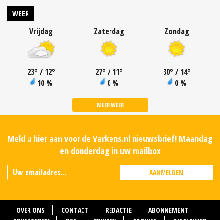
WEER
Vrijdag
Zaterdag
Zondag
23
°
/ 12
°
27
°
/ 11
°
30
°
/ 14
°
10 %
0 %
0 %
MEER WEER
Meld u hier aan voor de Varkens.nl nieuwsbrief! Maandag
en donderdag in uw mailbox
AANMELDEN
OVER ONS
CONTACT
REDACTIE
ABONNEMENT