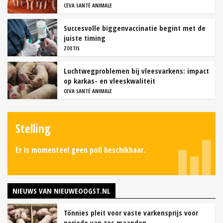
CEVA SANTÉ ANIMALE
Succesvolle biggenvaccinatie begint met de
juiste timing
ZOETIS
Luchtwegproblemen bij vleesvarkens: impact
op karkas- en vleeskwaliteit
CEVA SANTÉ ANIMALE
Stelling
Er is momenteel geen poll beschikbaar.
NIEUWS VAN NIEUWEOOGST.NL
Tönnies pleit voor vaste varkensprijs voor
periode van zes maanden