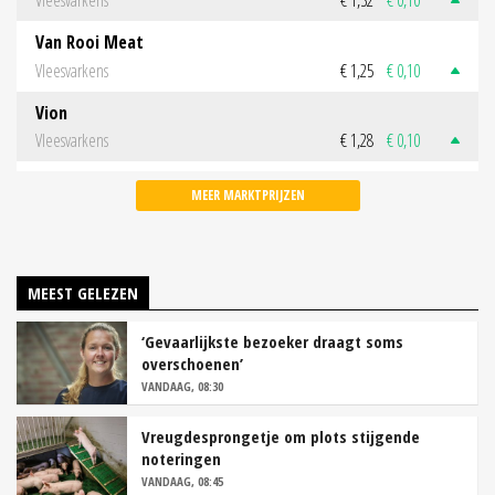
Vleesvarkens
€ 1,32
€ 0,10
Van Rooi Meat
Vleesvarkens
€ 1,25
€ 0,10
Vion
Vleesvarkens
€ 1,28
€ 0,10
MEER MARKTPRIJZEN
MEEST GELEZEN
‘Gevaarlijkste bezoeker draagt soms
overschoenen’
VANDAAG, 08:30
Vreugdesprongetje om plots stijgende
noteringen
VANDAAG, 08:45