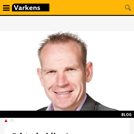
BLOG
©