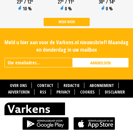
23
°
/ 12
°
27
°
/ 11
°
30
°
/ 14
°
10 %
0 %
0 %
MEER WEER
Meld u hier aan voor de Varkens.nl nieuwsbrief! Maandag
en donderdag in uw mailbox
AANMELDEN
OVER ONS
CONTACT
REDACTIE
ABONNEMENT
ADVERTEREN
RSS
PRIVACY
COOKIES
DISCLAIMER