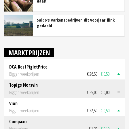
daalt
Saldo’s varkensbedrijven dit voorjaar flink
gedaald
MARKTPRIJZEN
DCA BestPigletPrice
Biggen weekprijzen
€ 26,50
€ 0,50
Topigs Norsvin
Biggen weekprijzen
€ 35,00
€ 0,00
Vion
Biggen weekprijzen
€ 22,50
€ 0,50
Compaxo