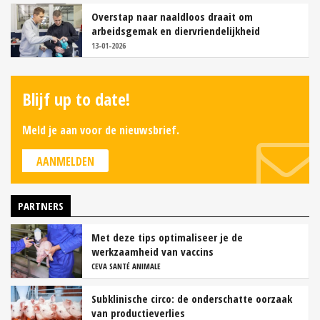
Overstap naar naaldloos draait om
arbeidsgemak en diervriendelijkheid
13-01-2026
Blijf up to date!
Meld je aan voor de nieuwsbrief.
AANMELDEN
PARTNERS
Met deze tips optimaliseer je de
werkzaamheid van vaccins
CEVA SANTÉ ANIMALE
Subklinische circo: de onderschatte oorzaak
van productieverlies