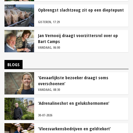
Opbrengst slachtzeug zit op een dieptepunt
GISTEREN, 17:29
Jan Vernooij draagt voorzittersrol over op
Bart Camps
VANDAAG, 06:00
BLOGS
‘Gevaarlijkste bezoeker draagt soms
overschoenen’
VANDAAG, 08:30
‘Adrenalineshot en gelukshormomen’
30-07-2026
‘Vleesvarkensbedrijven en geldtekort’