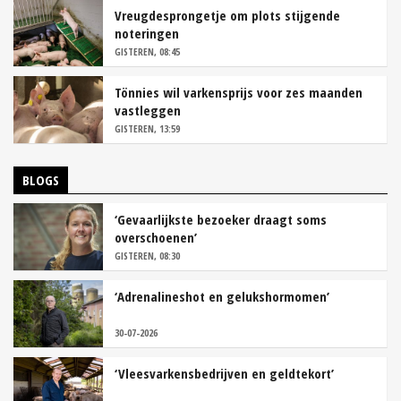
Vreugdesprongetje om plots stijgende
noteringen
GISTEREN, 08:45
Tönnies wil varkensprijs voor zes maanden
vastleggen
GISTEREN, 13:59
BLOGS
‘Gevaarlijkste bezoeker draagt soms
overschoenen’
GISTEREN, 08:30
‘Adrenalineshot en gelukshormomen’
30-07-2026
‘Vleesvarkensbedrijven en geldtekort’