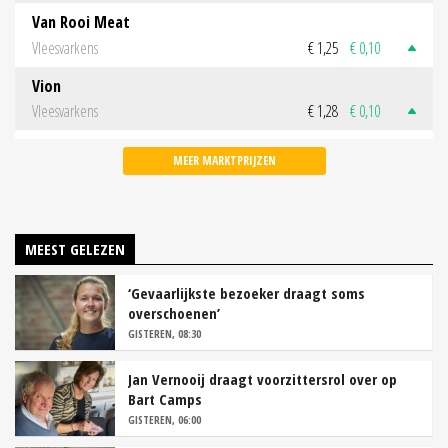
Van Rooi Meat
Vleesvarkens
€ 1,25
€ 0,10
Vion
Vleesvarkens
€ 1,28
€ 0,10
MEER MARKTPRIJZEN
MEEST GELEZEN
‘Gevaarlijkste bezoeker draagt soms
overschoenen’
GISTEREN, 08:30
Jan Vernooij draagt voorzittersrol over op
Bart Camps
GISTEREN, 06:00