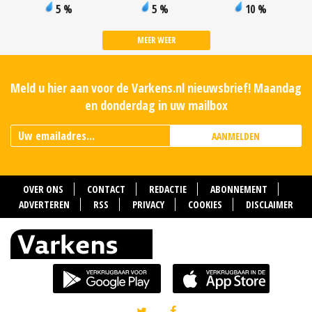
5 %
5 %
10 %
MEER WEER
Meld u hier aan voor de Varkens.nl nieuwsbrief! Maandag
en donderdag in uw mailbox
AANMELDEN
OVER ONS
CONTACT
REDACTIE
ABONNEMENT
ADVERTEREN
RSS
PRIVACY
COOKIES
DISCLAIMER