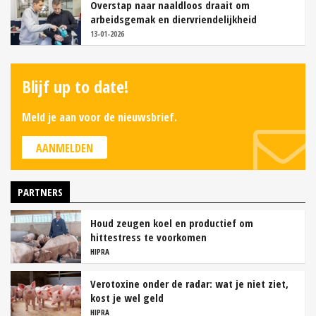
Overstap naar naaldloos draait om
arbeidsgemak en diervriendelijkheid
13-01-2026
Blijf up to date!
Meld je aan voor de nieuwsbrief.
AANMELDEN
PARTNERS
Houd zeugen koel en productief om
hittestress te voorkomen
HIPRA
Verotoxine onder de radar: wat je niet ziet,
kost je wel geld
HIPRA