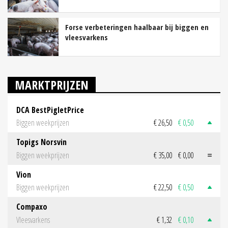
Forse verbeteringen haalbaar bij biggen en
vleesvarkens
MARKTPRIJZEN
DCA BestPigletPrice
Biggen weekprijzen
€ 26,50
€ 0,50
Topigs Norsvin
Biggen weekprijzen
€ 35,00
€ 0,00
Vion
Biggen weekprijzen
€ 22,50
€ 0,50
Compaxo
Vleesvarkens
€ 1,32
€ 0,10