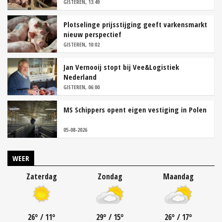
GISTEREN, 13:49
Plotselinge prijsstijging geeft varkensmarkt
nieuw perspectief
GISTEREN, 10:02
Jan Vernooij stopt bij Vee&Logistiek
Nederland
GISTEREN, 06:00
MS Schippers opent eigen vestiging in Polen
05-08-2026
WEER
Zaterdag
Zondag
Maandag
26
°
/ 11
°
29
°
/ 15
°
26
°
/ 17
°