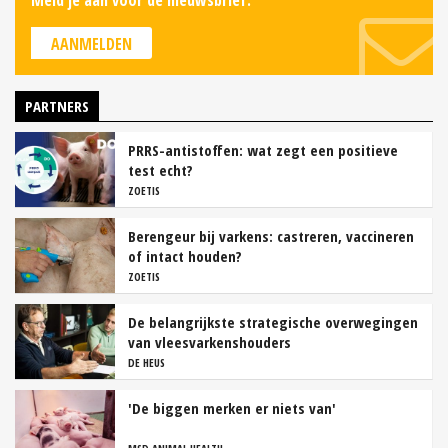
Meld je aan voor de nieuwsbrief.
AANMELDEN
PARTNERS
PRRS-antistoffen: wat zegt een positieve
test echt?
ZOETIS
Berengeur bij varkens: castreren, vaccineren
of intact houden?
ZOETIS
De belangrijkste strategische overwegingen
van vleesvarkenshouders
DE HEUS
'De biggen merken er niets van'