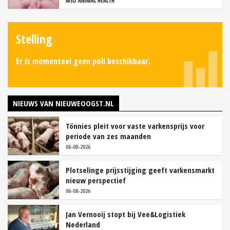
MSD ANIMAL HEALTH
Stelling
Er is momenteel geen poll beschikbaar.
NIEUWS VAN NIEUWEOOGST.NL
Tönnies pleit voor vaste varkensprijs voor
periode van zes maanden
06-08-2026
Plotselinge prijsstijging geeft varkensmarkt
nieuw perspectief
06-08-2026
Jan Vernooij stopt bij Vee&Logistiek
Nederland