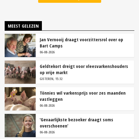
MEEST GELEZEN
Jan Vernooij draagt voorzittersrol over op
Bart Camps
06-08-2026
Geldtekort dreigt voor vleesvarkenshouders
op vrije markt
GISTEREN, 15:32
Tönnies wil varkensprijs voor zes maanden
vastleggen
06-08-2026
‘Gevaarlijkste bezoeker draagt soms
overschoenen’
06-08-2026