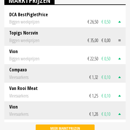
MARKTPRIJZEN
DCA BestPigletPrice
Biggen weekprijzen
€ 26,50
€ 0,50
Topigs Norsvin
Biggen weekprijzen
€ 35,00
€ 0,00
Vion
Biggen weekprijzen
€ 22,50
€ 0,50
Compaxo
Vleesvarkens
€ 1,32
€ 0,10
Van Rooi Meat
Vleesvarkens
€ 1,25
€ 0,10
Vion
Vleesvarkens
€ 1,28
€ 0,10
MEER MARKTPRIJZEN