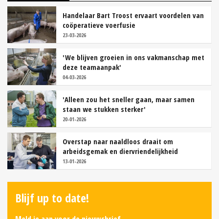
Handelaar Bart Troost ervaart voordelen van
coöperatieve voerfusie
23-03-2026
'We blijven groeien in ons vakmanschap met
deze teamaanpak'
04-03-2026
'Alleen zou het sneller gaan, maar samen
staan we stukken sterker'
20-01-2026
Overstap naar naaldloos draait om
arbeidsgemak en diervriendelijkheid
13-01-2026
Blijf up to date!