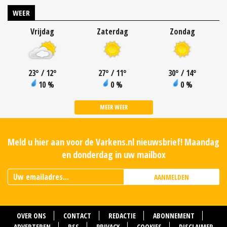
WEER
Vrijdag
Zaterdag
Zondag
23
°
/ 12
°
27
°
/ 11
°
30
°
/ 14
°
10 %
0 %
0 %
MEER WEER
Meld u hier aan voor de Varkens.nl nieuwsbrief! Maandag
en donderdag in uw mailbox
AANMELDEN
OVER ONS
CONTACT
REDACTIE
ABONNEMENT
ADVERTEREN
RSS
PRIVACY
COOKIES
DISCLAIMER