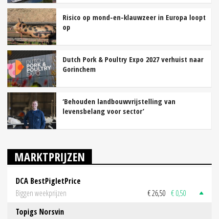
Risico op mond-en-klauwzeer in Europa loopt
op
Dutch Pork & Poultry Expo 2027 verhuist naar
Gorinchem
‘Behouden landbouwvrijstelling van
levensbelang voor sector’
MARKTPRIJZEN
DCA BestPigletPrice
Biggen weekprijzen
€ 26,50
€ 0,50
Topigs Norsvin