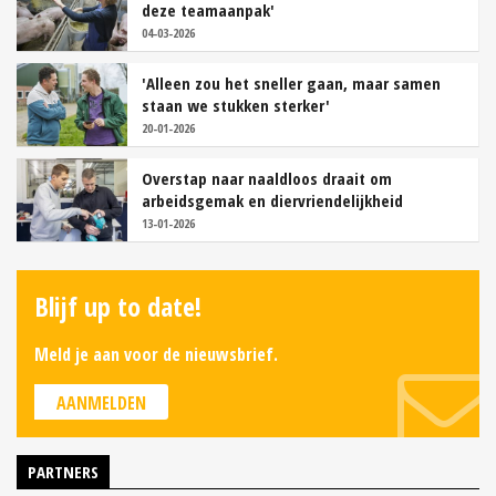
deze teamaanpak'
04-03-2026
'Alleen zou het sneller gaan, maar samen
staan we stukken sterker'
20-01-2026
Overstap naar naaldloos draait om
arbeidsgemak en diervriendelijkheid
13-01-2026
Blijf up to date!
Meld je aan voor de nieuwsbrief.
AANMELDEN
PARTNERS