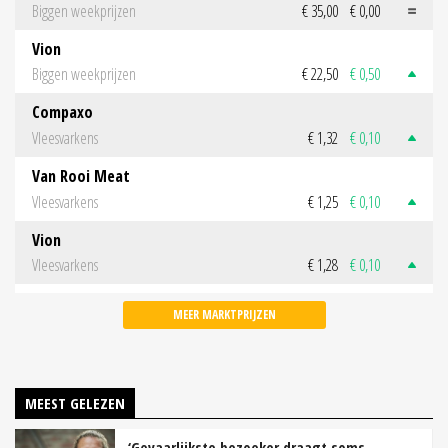
Biggen weekprijzen
€ 35,00
€ 0,00
Vion
Biggen weekprijzen
€ 22,50
€ 0,50
Compaxo
Vleesvarkens
€ 1,32
€ 0,10
Van Rooi Meat
Vleesvarkens
€ 1,25
€ 0,10
Vion
Vleesvarkens
€ 1,28
€ 0,10
MEER MARKTPRIJZEN
MEEST GELEZEN
‘Gevaarlijkste bezoeker draagt soms