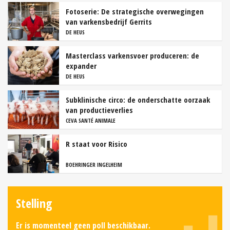
Fotoserie: De strategische overwegingen
van varkensbedrijf Gerrits
DE HEUS
Masterclass varkensvoer produceren: de
expander
DE HEUS
Subklinische circo: de onderschatte oorzaak
van productieverlies
CEVA SANTÉ ANIMALE
R staat voor Risico
BOEHRINGER INGELHEIM
Stelling
Er is momenteel geen poll beschikbaar.