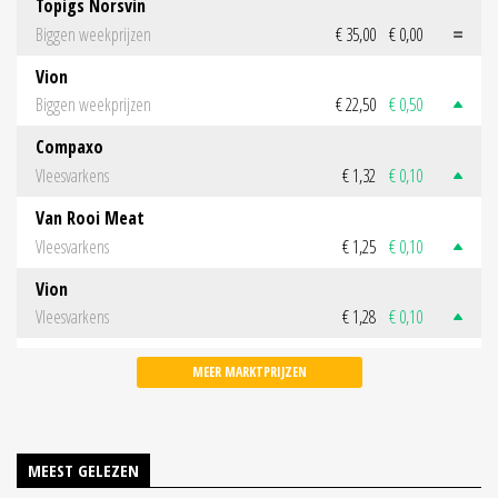
Topigs Norsvin
Biggen weekprijzen
€ 35,00
€ 0,00
Vion
Biggen weekprijzen
€ 22,50
€ 0,50
Compaxo
Vleesvarkens
€ 1,32
€ 0,10
Van Rooi Meat
Vleesvarkens
€ 1,25
€ 0,10
Vion
Vleesvarkens
€ 1,28
€ 0,10
MEER MARKTPRIJZEN
MEEST GELEZEN