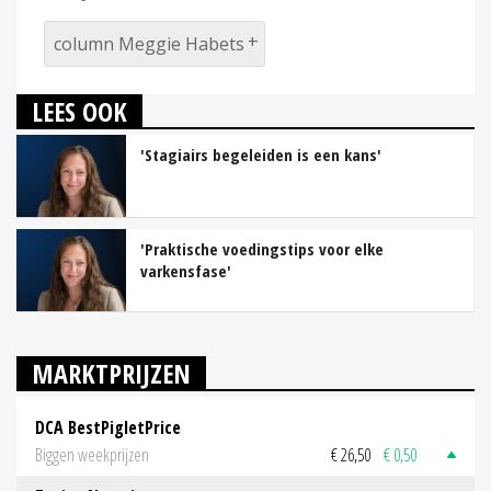
column Meggie Habets
LEES OOK
'Stagiairs begeleiden is een kans'
'Praktische voedingstips voor elke
varkensfase'
MARKTPRIJZEN
DCA BestPigletPrice
Biggen weekprijzen
€ 26,50
€ 0,50