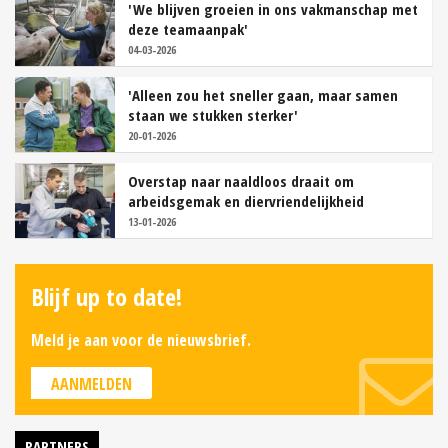
'We blijven groeien in ons vakmanschap met
deze teamaanpak'
04-03-2026
'Alleen zou het sneller gaan, maar samen
staan we stukken sterker'
20-01-2026
Overstap naar naaldloos draait om
arbeidsgemak en diervriendelijkheid
13-01-2026
Blijf up to date!
Meld je aan voor de nieuwsbrief.
AANMELDEN
PARTNERS