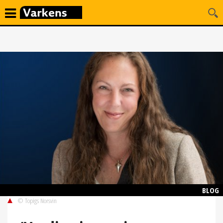
BLOG
© Topigs Norsvin