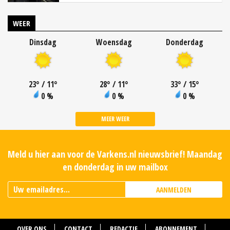
WEER
Dinsdag
Woensdag
Donderdag
23
°
/ 11
°
28
°
/ 11
°
33
°
/ 15
°
0 %
0 %
0 %
MEER WEER
Meld u hier aan voor de Varkens.nl nieuwsbrief! Maandag
en donderdag in uw mailbox
AANMELDEN
OVER ONS
CONTACT
REDACTIE
ABONNEMENT